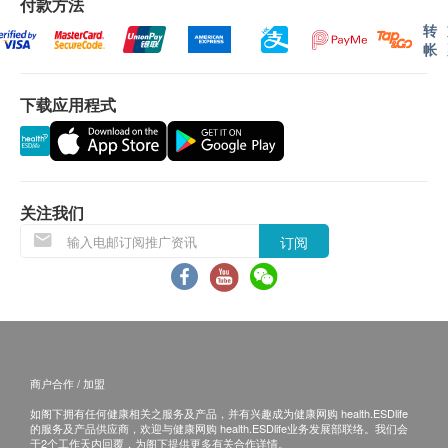
付款方法
身体重量比数
电话户讲解报告。如需他人代领取验身报告，代领
转
帐
者需带同授权书及该客户之身分證副本到本中心领
血脂
取有关报告。
总胆固醇
如有争议，毅力医护健康集团保留最後决定权。
下载应用程式
甘油三酯
所有身体检查并非作为医务诊断或治疗用途。
高密度脂胆固醇
低密度脂胆固醇(直接测量)
免责声明：
所有健康检查/服务并非作为医务诊断或治疗用
糖尿
关注我们
途。当阁下身体健康出现任何疾病征兆时，应立即
Smartech - “Easy Cook”智能迷你多功能电饭煲(原价$828)
订阅
空腹血糖
咨询有认可资格的医生，作出诊断及治疗。
本服务/产品由商户提供。生活易【健康网购
肝功能
health.ESDlife】并没有经营或提供本服务/产品。
谷丙转氨酶
有关此服务/产品的错漏或延误，或因使用此服务/
谷草转氨酶
产品而引致的损失、损害、受伤或法律诉讼，健康
总蛋白质
商户合作 / 加盟
网购health.ESDlife概不负责。一切有关的索偿或
丙氨酰转肽酶
查询，须向提供服务之体检中心或商户提出。
如阁下拥有任何健康相关之服务及产品，并有兴趣成为健康网购 health.ESDlife
的服务及产品供应商，欢迎与健康网购 health.ESDlife业务发展部联络。我们会
碱性磷酸酵素
于2个工作天内回覆，为阁下提供更多有关合作详情。