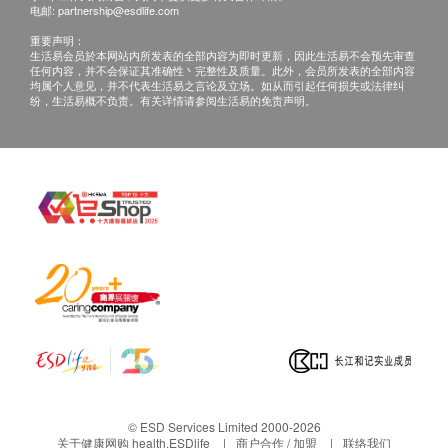
总胆红素
电邮:
partnership@esdlife.com
白蛋白
重要声明：
生活易会员於本网站内所发表的全部内容为即时更新，因此生活易不会预先审查
球蛋白
任何内容，并不会保证其准确性丶完整性及质量。此外，会员所发表的全部内容
白蛋白及球蛋白比率
均属个人意见，并不代表生活易之言论及立场。如从而引起任何损失或法律纠
纷，生活易概不负责。有关详情请参阅生活易的免责声明。
肾功能
二氧化碳
钠
尿素
钾
肌酸酐
氯化物
泌尿情况
颜色
清澈度
比重
© ESD Services Limited 2000-2026
关于健康网购 health.ESDlife
商户合作 / 加盟
联络我们