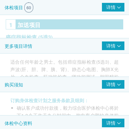
详情
体检项目
60
1
加送项目
癌症指标检查
(5选3)
详情
更多项目详情
癌指标 AFP(肝)
癌指标 CA19.9 (胰脏)
适合任何年龄之男士。包括癌症指标检查(5选3)、超
癌指标 CEA (肠)
声波(肝、胆、脾、胰、肾)、静态心电图、胸肺X光
癌指标 EBV(鼻咽)
$300 AEON 礼券
片、全血检查、肝功能检查、肾功能测试、胆固醇检
癌指标 PSA(前列腺)
查。
详情
购买须知
2
重点项目
订购身体检查计划之服务条款及细则：
包括癌症指标检查(5选3)、超声波(肝、胆、脾、胰、
超声波检查
确认客户成功付款後，毅力综合医护体检中心将於
肾)、静态心电图、胸肺X光片、全血检查、肝功能检
重点项目
下1-2个工作天办公时间内，致电客户预约身体检
查、肾功能测试、胆固醇检查。
上腹部超声波 (肝、胆、脾、胰及肾脏)
查的时间和地点，并会通知客户验身注意事项。
详情
体检中心资料