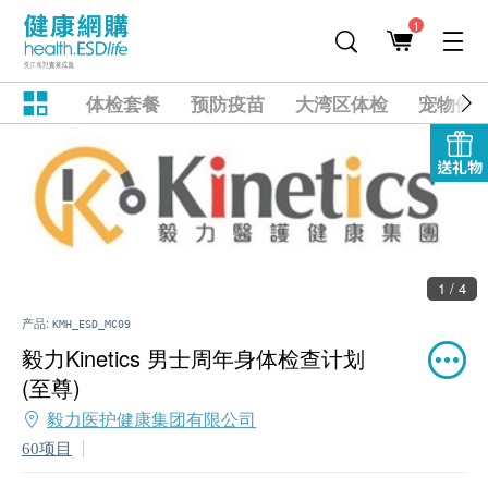
1
体检套餐
预防疫苗
大湾区体检
宠物健
送礼物
2 / 4
产品:
KMH_ESD_MC09
毅力Kinetics 男士周年身体检查计划
(至尊)
毅力医护健康集团有限公司
60项目