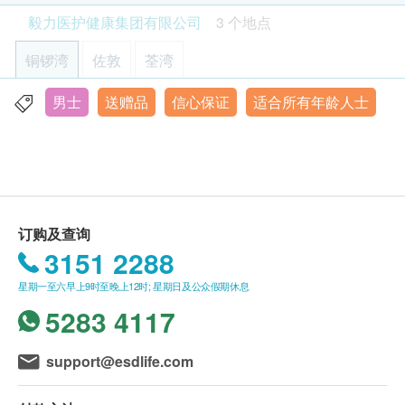
客户亦可致电本中心预约或查询，电话：(铜锣
注意事项:
心脏检查
重点项目
毅力医护健康集团有限公司
3 个地点
湾)3520 3292 / (佐敦) 3426 9771 / (荃湾) 3101
- 请详阅以下「条款及细则」了解更多服务需知及注
静态心电图
4866。
意事项
铜锣湾
佐敦
荃湾
部份检查只限佐敦中心，请致电(铜锣湾)3520
肺功能
重点项目
$300 百佳电子礼券
3292 / (佐敦) 3426 9771 / (荃湾) 3101 4866 查
男士
送赠品
信心保证
适合所有年龄人士
香港铜锣湾轩尼诗道555号东角中心(旧翼)1903室
胸肺X光片
询。
显示地图
本身体检查计划有效期为6个月，客户必须於6个月
报告
重点项目
内(由确认付款日期起计)接受有关检查，逾期作
星期一至五︰9:00a.m. – 1:00p.m.; 2:00p.m. – 6:00p.m.
废。
医生或注册护士作健康检查咨询
星期六︰9:00a.m. – 2:00p.m.
星期日及公众假期︰休息
订购一经确认，不设退款。
订购及查询
进行身体检查後，一般情况下，可於2-3星期内发
3
基本项目
3151 2288
出验身报告。如须讲解报告，请先致电中心预约，
客户可选择以下方式领取报告：
基本健康评估
星期一至六早上9时至晚上12时; 星期日及公众假期休息
(1) 亲身领取：客户亲身往毅力综合医护体检中心
5283 4117
身高
领取报告，并由本中心医生或註册护士亲自讲解报
体重
告；
$300 丰泽电子礼券
support@esdlife.com
血压
(2) 电话讲解报告：客户需於讲解报告前到本中心
脈搏
领取验身报告，并预约本中心医生或註册护士透过