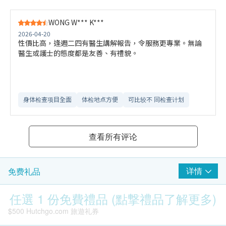
WONG W*** K***
2026-04-20
性價比高，逢週二四有醫生講解報告，令服務更專業。無論
醫生或護士的態度都是友善、有禮貌。
身体检查项目全面
体检地点方便
可比较不 同检查计划
查看所有评论
详情
免费礼品
任選 1 份免費禮品 (點撃禮品了解更多)
$500 Hutchgo.com 旅遊礼券