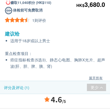
赚取11,040积分 (HK$110)
3,680.0
HK$
体检前可免费取消
1则评价
建议给
适用于18岁或以上男士
重点检查项目：
癌症指标检查(5选3)、静态心电图、胸肺X光片、超声
波(肝、胆、脾、胰、肾)
展开所有
更少
评分及评论 (1)
4.6
/5