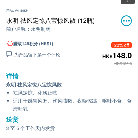
1 / 1
产品:
WM_BOKP
永明 祛风定惊八宝惊风散 (12瓶)
商户名称：
永明制药
赚取148积分 (HK$1)
20% off
148.0
为产品留下第一个评论
HK$
HK$186.0
详情
永明 祛风定惊八宝惊风散
袪风定惊、化痰止咳
适用于感冒风寒、伤风咳嗽、夜啼惊跳、呕吐不食、食
滞吐乳
送货
3 至 5 个工作天内发货