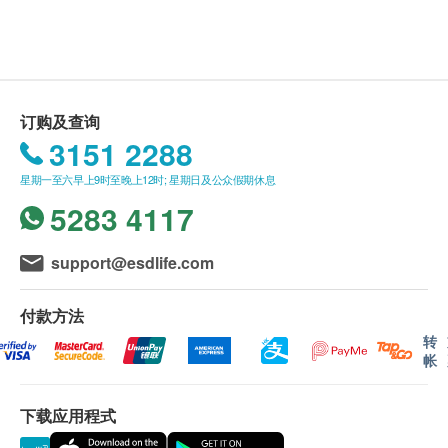
此产品由 香港永明药业有限公司 提供。
永明祛风定惊八宝散采用多种珍贵汉药制炼而成，对
如有任何争议，香港永明药业有限公司 及 健康网
于婴孩急热惊风，痾呕吐乳、咳嗽痰多等特别有效。
购health.ESDlife保留最终决议权。
此产品可以除痰顺气，令婴孩精灵活泼。
订购及查询
主要成份
送货条款：
3151 2288
天竺黄、蝉蜕、琥珀、茯苓、甘草、胆南星
购买 永明制药 产品总额满HK$500，即可享本地
星期一至六早上9时至晚上12时; 星期日及公众假期休息
免费送货服务。账单总额未满HK$500需附加
服用方法
5283 4117
HK$30运费。
每日1次
我们将于确定订单后3-5个工作天内安排发货。
1岁以下：每次服半瓶
不排除运送时间会因节日而有所影响。当八号烈风
support@esdlife.com
1岁至3岁以下：每次服1瓶
讯号悬挂或黑色暴雨警告生效时，送货服务时间将
3岁以上：每次服2瓶
会延迟。
付款方法
所有订单须视乎相关货品的供应情况再作最后确
转
帐
注意事项
认。倘若健康网购health.ESDlife未能提供任何订
婴孩宜戒食冷冻油腻燥热食品
单上的货品，健康网购health.ESDlife有权拒绝接
密封放置于阴凉干爽处及孩童不能触及的地方
下载应用程式
受该订单，并且会于送货前透过电话或电邮通知顾
如出现敏感或不适症状, 请立即停止服用及咨询您
客再作安排。