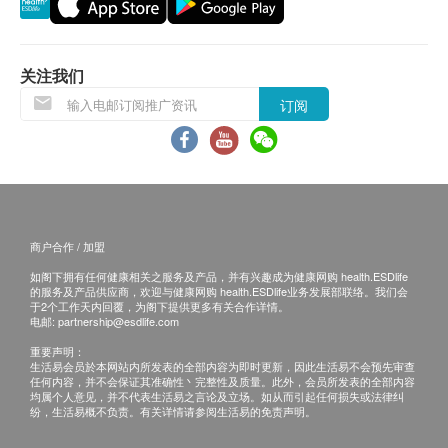
的医生
退换条款：
关注我们
当顾客收取已订购之货品时，有责任检查货品是否
订阅
有损毁情况，一经确认签收，恕不接受退换。
退换产品必须包装完整，如退换之产品有任何残缺
或过期退回，供应商有权不受理。
如有其他损坏或遗漏查询，顾客必须保留有效收据
正本，并于送货后3个工作天内按下列方式联络 永
商户合作 / 加盟
明制药 客户服务部跟进。
如阁下拥有任何健康相关之服务及产品，并有兴趣成为健康网购 health.ESDlife
电邮:
marketing@wmm.com.hk
的服务及产品供应商，欢迎与健康网购 health.ESDlife业务发展部联络。我们会
于2个工作天内回覆，为阁下提供更多有关合作详情。
电邮:
partnership@esdlife.com
重要声明：
生活易会员於本网站内所发表的全部内容为即时更新，因此生活易不会预先审查
任何内容，并不会保证其准确性丶完整性及质量。此外，会员所发表的全部内容
均属个人意见，并不代表生活易之言论及立场。如从而引起任何损失或法律纠
纷，生活易概不负责。有关详情请参阅生活易的免责声明。