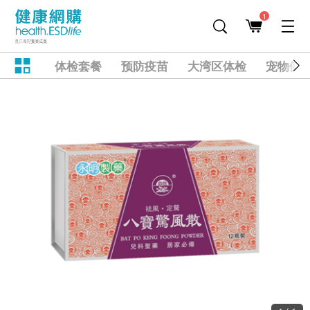
1
体检套餐
预防疫苗
大湾区体检
宠物健