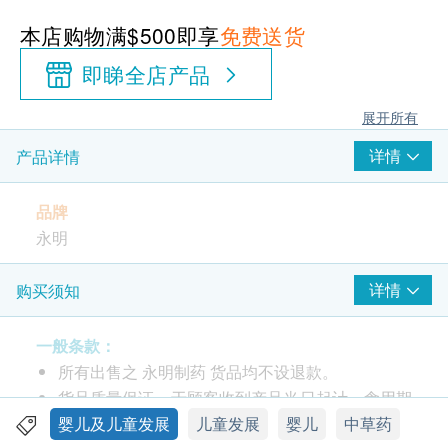
本店购物满$500即享
免费送货
即睇全店产品
展开所有
详情
产品详情
品牌
永明
产地
详情
购买须知
香港
一般条款：
包装
所有出售之 永明制药 货品均不设退款。
12瓶
货品质量保证，于顾客收到产品当日起计，食用期
应最少有9个月或以上。
婴儿及儿童发展
儿童发展
婴儿
中草药
功效