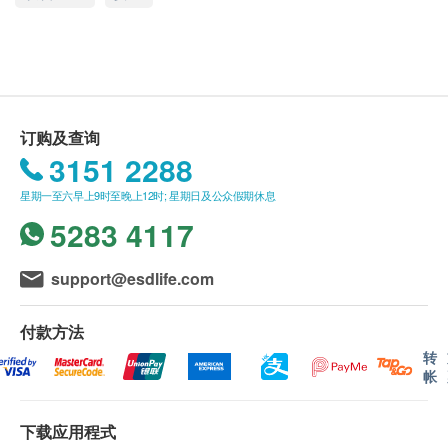
如有任何争议，香港永明药业有限公司 及 健康网
夜睡不宁、夜啼惊跳等特别有效。此产品可令婴孩皮
购health.ESDlife保留最终决议权。
肤变得更嫩滑、精灵活泼。成人服用，可令肌肤娇嫩
幼滑。
送货条款：
主要成份
购买 永明制药 产品总额满HK$500，即可享本地
订购及查询
珍珠
免费送货服务。账单总额未满HK$500需附加
3151 2288
HK$30运费。
星期一至六早上9时至晚上12时; 星期日及公众假期休息
服用方法
我们将于确定订单后3-5个工作天内安排发货。
5283 4117
每日4次
不排除运送时间会因节日而有所影响。当八号烈风
1岁以下：每次服半瓶
讯号悬挂或黑色暴雨警告生效时，送货服务时间将
support@esdlife.com
1岁以上：每次服1瓶成人：每次服2瓶
会延迟。
所有订单须视乎相关货品的供应情况再作最后确
付款方法
注意事项
认。倘若健康网购health.ESDlife未能提供任何订
转
婴孩宜戒食冷冻油腻燥热食品
单上的货品，健康网购health.ESDlife有权拒绝接
帐
密封放置于阴凉干爽处及孩童不能触及的地方
受该订单，并且会于送货前透过电话或电邮通知顾
如出现敏感或不适症状, 请立即停止服用及咨询您
客再作安排。
下载应用程式
的医生