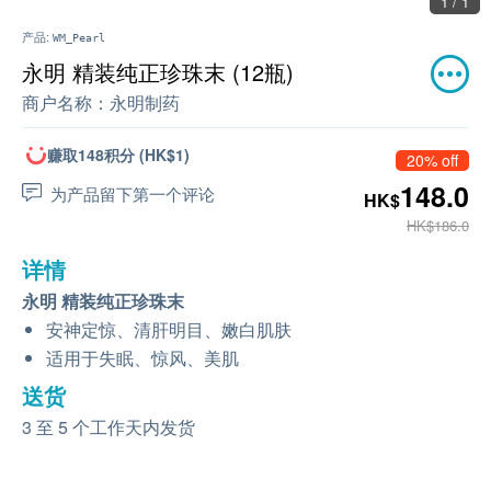
1 / 1
产品:
WM_Pearl
永明 精装纯正珍珠末 (12瓶)
商户名称：
永明制药
赚取148积分 (HK$1)
20% off
148.0
为产品留下第一个评论
HK$
HK$186.0
详情
永明 精装纯正珍珠末
安神定惊、清肝明目、嫩白肌肤
适用于失眠、惊风、美肌
送货
3 至 5 个工作天内发货