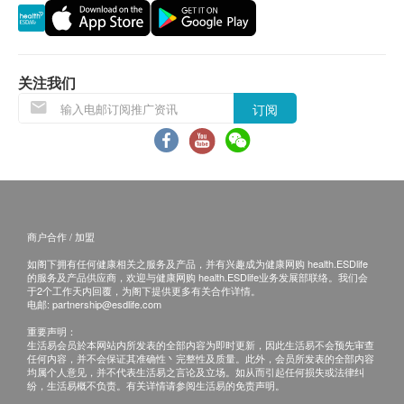
退换条款：
当顾客收取已订购之货品时，有责任检查货品是否
关注我们
有损毁情况，一经确认签收，恕不接受退换。
订阅
退换产品必须包装完整，如退换之产品有任何残缺
或过期退回，供应商有权不受理。
如有其他损坏或遗漏查询，顾客必须保留有效收据
正本，并于送货后3个工作天内按下列方式联络 永
明制药 客户服务部跟进。
电邮:
marketing@wmm.com.hk
商户合作 / 加盟
如阁下拥有任何健康相关之服务及产品，并有兴趣成为健康网购 health.ESDlife
的服务及产品供应商，欢迎与健康网购 health.ESDlife业务发展部联络。我们会
于2个工作天内回覆，为阁下提供更多有关合作详情。
电邮:
partnership@esdlife.com
重要声明：
生活易会员於本网站内所发表的全部内容为即时更新，因此生活易不会预先审查
任何内容，并不会保证其准确性丶完整性及质量。此外，会员所发表的全部内容
均属个人意见，并不代表生活易之言论及立场。如从而引起任何损失或法律纠
纷，生活易概不负责。有关详情请参阅生活易的免责声明。