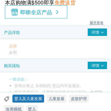
本店购物满$500即享
免费送货
即睇全店产品
展开所有
详情
产品详情
品牌
永明
产地
详情
购买须知
香港
一般条款：
包装
所有出售之 永明制药 货品均不设退款。
12瓶
货品质量保证，于顾客收到产品当日起计，食用期
应最少有9个月或以上。
婴儿及儿童发展
儿童发展
皮肤护理
功效
此产品由 香港永明药业有限公司 提供。
改善睡眠
婴儿
永明珍珠末采用纯正上等珍珠末制炼而成，对于婴孩