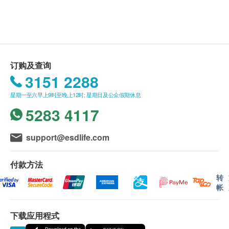
全年正常营业
联络深圳中山妇产医院（联络电话 / WhatsApp：
以便确认是否有漏检项目。
+852 5371 7972）。
身体检查计划有效期为3个月，客户必须于3个月内
（由确认付款日期起计）接受有关检查，逾期作
废。
订购及查询
体检时, 如果遇到医生不会説广东话的情况，深圳
3151 2288
中山妇产医院可安排医护人员陪同提供翻译服务。
星期一至六早上9时至晚上12时; 星期日及公众假期休息
如果商户页面与体检计划页面的繁体中文、简体中
5283 4117
文、英文三个版本有任何抵触或不相符之处，应以
繁体中文版本为准。
support@esdlife.com
二、报告领取和讲解
付款方法
体检报告会在体检后5-7个工作日内完成，本院提
转
供简体中文的体检报告：
帐
纸质版需到院自行领取（便于医生现场解答问
题）。
下载应用程式
电子版可透过微信搜索“深圳中山妇产医院”小程