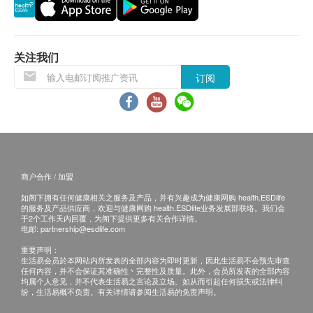
序，点击报告查询，输入个人资讯，即可进行
查閲（无医生现场解答问题）。
体检报告完成后可预约医生讲解报告，客户可选择
关注我们
以下渠道：
电话讲解：需至少提前1日预约具体时间（预约
订阅
联络电话：+852 5371 7972），医生会按预约
时间主动联络客户。
当面讲解：需至少提前1日预约具体时间（预约
联络电话：+852 5371 7972），体检客户在约
定时间到医院聼医生当面讲解。
商户合作 / 加盟
如阁下拥有任何健康相关之服务及产品，并有兴趣成为健康网购 health.ESDlife
三、免责声明
的服务及产品供应商，欢迎与健康网购 health.ESDlife业务发展部联络。我们会
于2个工作天内回覆，为阁下提供更多有关合作详情。
如有争议，健康网购health.ESDlife 及深圳中山妇产
电邮:
partnership@esdlife.com
医院保留最后决定权。
重要声明：
所有健康检查/服务并非作为医务诊断或治疗用
生活易会员於本网站内所发表的全部内容为即时更新，因此生活易不会预先审查
任何内容，并不会保证其准确性丶完整性及质量。此外，会员所发表的全部内容
途。当阁下身体健康出现任何疾病徵兆时，应立即
均属个人意见，并不代表生活易之言论及立场。如从而引起任何损失或法律纠
纷，生活易概不负责。有关详情请参阅生活易的免责声明。
谘询有认可资格的医生，作出诊断及治疗。