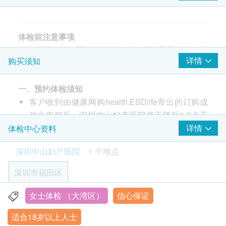
子宫颈病变测试 (只限女士)
重点项目
体检前注意事项
超薄巴氏涂片 (只适合有性经验的女性检查)
1. 请于检查前一天保持清淡饮食，避免剧烈运动，并
妇科检查
详情
购买须知
保持充足睡眠。
重点项目
2. 如有特殊身体状况，请如实向主检医师说明（如怀
人类乳头瘤病毒（简称：HPV23类分型）
一、预约体检须知
孕、心脑血管疾病、糖尿病等）。
客户收到由健康网购health.ESDlife寄出的订购成
3. 请穿着宽松轻便的服装，不宜穿过于紧身的衣物。
2
基本项目
功之电邮后，深圳中山妇产医院将于随后1-2个工
4. 阴超检查仅限已婚或有性生活者，未婚女性不做妇
作天的办公时间内，致电客户预约身体检查的时间
详情
体检中心资料
科检查，检查前建议排空膀胱。
妇科检查
及地点。客户亦可至少提前1日致电或WhatsApp
5. 宫颈涂抹片受检前3日起，请勿做阴道冲洗，勿使
深圳中山妇产医院
1 个地点
联络深圳中山妇产医院进行预约（联络电话 /
用阴道药物，以得到准确的检查结果。
妇科内诊
WhatsApp：+852 5371 7972）。
6. 体检时，请务必按体检内容逐项检查，避免漏检，
白带常规检查
深圳市福田区
客户至现场后，深圳中山妇产医院工作人员会核对
以免影响健康状况评估。
报告
客户的姓名、出生年月日、手机号及健康网购
7. 若受检者因自身原因放弃某些检查项目，请在该项
女士体检 （大湾区）
信心保证
深圳市福田区福强路1001号
health.ESDlife订购成功之电邮以确认客户身份。
目栏签字确认。
详尽健康检查报告连医生注释及建议
适合18岁以上人士
营业时间：08：00 -12：00；14：00 -17：00
订单如需改期，请至少提前1日致电或WhatsApp
8. 体检完毕后，请将体检导检单交给前台工作人员，
医护人员讲解报告