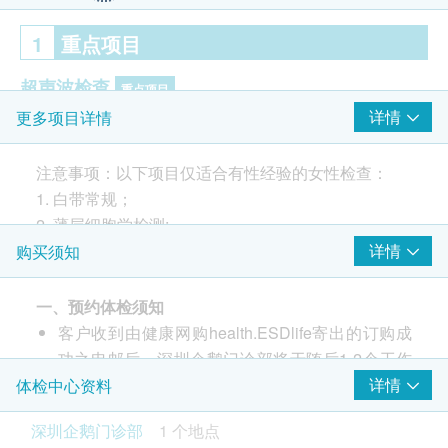
1
重点项目
超声波检查
重点项目
详情
更多项目详情
B超檢查- 乳房
甲状腺超声波
注意事项：以下项目仅适合有性经验的女性检查：
B超檢查- 膀胱
1. 白带常规；
上腹腔超声波:肝
2. 薄层细胞学检测;
上腹腔超声波:胰
3. 人类乳头瘤病毒分型检测（27种）
详情
购买须知
上腹腔超声波:脾
上腹腔超声波:胆
上腹腔超声波:肾
一、预约体检须知
身体检查前准备事项
输尿管超声波
客户收到由健康网购health.ESDlife寄出的订购成
在您身体检查前，以下讯息供您参考。血液和其他一
子宫及双附件超声波
功之电邮后，深圳企鹅门诊部将于随后1-2个工作
些检查需要您在检查前做相关准备。
天的办公时间内，致电客户预约身体检查的时间及
详情
体检中心资料
节食至少8小时。避免在检查前一晚23：00后进餐
癌症指标
重点项目
地点。客户亦可至少提前1日透过WhatsApp联络
(可以喝少量白开水）。
深圳企鹅门诊部
1 个地点
甲种胎蛋白 (肝癌)
深圳企鹅门诊部进行预约（WhatsApp：+86
请在抽血检查后服用您常规晨间药物