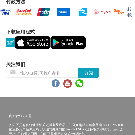
付款方法
可选择以下途径查看体检报告：
地贫基因分型（包括a点突变）
转
出具体检报告后，深圳企鹅门诊部会发送提醒
G-6PD缺乏性检测
帐
讯息至客户预留的手机号短信息内，微信小程
优生优育检测五项IgM型
序‘中间带医疗’可自行下载报告；
重点项目
下载应用程式
预留E-mail，深圳企鹅门诊部会在报告完成后
弓浆虫IgM抗体(TOX-IgM)
发送至客人电邮地址。
风疹病毒IgM抗体(RV-IgM)
体检报告出具后可预约医生讲解报告，客户可选择
巨细胞病毒IgM抗体(CMV-IgM)
以下渠道：
关注我们
性病检查
电话讲解：需至少提前1日预约具体时间
重点项目
（WhatsApp：+86 19076182486），医生会按
订阅
爱滋病病毒抗体测试
预约时间主动联络客户。
梅毒TRUST
当面讲解：需至少提前1日预约具体时间
弓浆虫IgM抗体(TOX-IgM)
（WhatsApp：+86 19076182486），体检人在
风疹病毒IgG抗体(RV-IgG)
约定时间到中心聼医生当面讲解。
巨细胞病毒IgG抗体(CMV-IgG)
单纯疱疹病毒I型IgM抗体
商户合作 / 加盟
三、免责声明
单纯疱疹病毒I型IgG抗体(HSVI-IgG)
如阁下拥有任何健康相关之服务及产品，并有兴趣成为健康网购 health.ESDlife
如有争议，健康网购health.ESDlife 及深圳企鹅门诊
单纯疱疹病毒II型IgM抗体(HSVII-IgM)
的服务及产品供应商，欢迎与健康网购 health.ESDlife业务发展部联络。我们会
于2个工作天内回覆，为阁下提供更多有关合作详情。