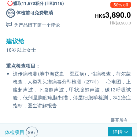
赚取11,670积分 (HK$116)
56% off
体检前可免费取消
3,890.0
HK$
HK$8,900.0
为产品留下第一个评论
建议给
18岁以上女士
重点检查项目：
遗传病检测(地中海贫血，蚕豆病)，性病检查，荷尔蒙
检查，人类乳头瘤病毒分型检测（27种），心电图，上
腹超声波，下腹超声波，甲状腺超声波，碳13呼吸试
验，低剂量胸腔电脑扫描，薄层细胞学检测，3项癌症
指标，医生讲解报告
展开所有
详情
体检项目
99+