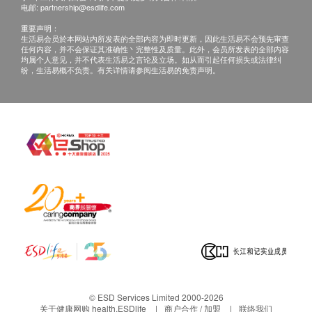
部保留最后决定权。
单纯疱疹病毒II型IgG抗体(HSVII-IgG)
电邮:
partnership@esdlife.com
所有健康检查/服务并非作为医务诊断或治疗用
重要声明：
荷尔蒙
重点项目
途。当阁下身体健康出现任何疾病徵兆时，应立即
生活易会员於本网站内所发表的全部内容为即时更新，因此生活易不会预先审查
任何内容，并不会保证其准确性丶完整性及质量。此外，会员所发表的全部内容
咨询有认可资格的医生，作出诊断及治疗。
均属个人意见，并不代表生活易之言论及立场。如从而引起任何损失或法律纠
睪丸酮
纷，生活易概不负责。有关详情请参阅生活易的免责声明。
本服务/产品由商户提供。生活易【健康网购
雌二醇
ESDlife】并没有经营或提供本服务/产品。有关此
卵泡兴奋剂
服务/产品的错漏或延误，或因使用此服务/产品而
黄体生成激素
引致的损失、损害、受伤或法律诉讼，健康网购
黄孕酮
health.ESDlife概不负责。一切有关的索偿或查
抗穆勒氏管荷尔蒙
询，须向提供服务之体检中心或商户提出。
2
基本项目
基本健康评估
血压
体质指标
身高
© ESD Services Limited 2000-2026
腰围量度
关于健康网购 health.ESDlife
商户合作 / 加盟
联络我们