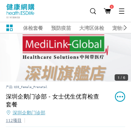
1
体检套餐
预防疫苗
大湾区体检
宠物健
1 / 6
产品:
QIE_Female_Prenatal
深圳企鹅门诊部 - 女士优生优育检查
套餐
深圳企鹅门诊部
112项目