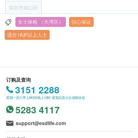
癌胚抗原 (肠癌)
19076182486）。
尿液和粪便检查建议在例假结束后3 天后进行
深圳市南山区
癌抗原50
客户至现场后，深圳企鹅门诊部工作人员会核对客
若要进行上腹部超声波检查，需空腹8小时以上。
户的姓名、出生年月日、手机号及健康网购
检查进行时，由于会使用到凝胶，可能稍感不适，
女士体检 （大湾区）
信心保证
妇科检查
深圳市南山區軟件產業基地海天二路19號盈峰中心206,302
重点项目
health.ESDlife订购成功之电邮以确认客户身份。
比如少许湿冷的感觉。
室
适合18岁以上人士
白带常规检查
订单如需改期，请至少提前1日透过WhatsApp联
进行盆腔超声波检查之前，需要多喝水并在检查1
營業時間：星期二至星期六 上午08:30am - 17:30am
薄层细胞学检测 (适合有性经验的女性检查)
络 +86 19076182486【WhatsApp】。
小时之前避免小便，使膀胱充满尿液，形成音感视
星期日至星期一、及内地公眾假期︰休息
人类乳头瘤病毒分型检测（27种）
身体检查计划有效期为3个月，客户必须于3个月内
窗，使超声波更清晰。
2026年1月25日-2026年2月28日期间暂停体检服务，2026
淋球菌抗原检测
年3月1日恢复预约。
(由确认付款日期起计)接受有关检查，逾期作废
宫颈涂片应在例假结束5 天后进行。如果您愿意，
沙眼衣原体抗原检测
体检时, 如果遇到医生不会説广东话的情况，深圳
可先进行其他项目的检查，并安排您在另一个时间
企鹅门诊部可安排医护人员陪同提供翻译服务。
来完成宫颈涂片的检查。
心脏检查
订购及查询
重点项目
如果商户页面与体检计划页面的繁体中文、简体中
如果您在检查前感到不适或患有其他疾患康覆(不
3151 2288
十二导联心电图
文、英文三个版本有任何抵触或不相符之处，应以
超过3天)，我们建议您延缓体检。避免实验室检查
星期一至六早上9时至晚上12时; 星期日及公众假期休息
繁体中文版本为准。
可能会因此受到影响从而导致结果不准确。
幽门螺杆菌
5283 4117
重点项目
如您有近期外院的医疗报告，X光扫描片，化验报
二、体检报告领取和讲解
告以及服用药物或药物名，可携带至医院。
碳13呼吸试验
support@esdlife.com
体检报告为简体中文版本。
常见遗传性疾病检测
重点项目
体检报告会在体检后7~14个工作日内发送，客户