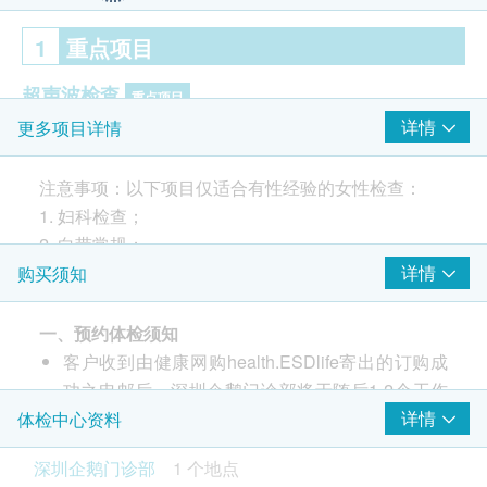
1
重点项目
超声波检查
重点项目
详情
更多项目详情
甲状腺超声波
B超檢查- 膀胱
注意事项：以下项目仅适合有性经验的女性检查：
上腹腔超声波:肝
1. 妇科检查；
上腹腔超声波:胰
2. 白带常规；
上腹腔超声波:脾
3. 薄层细胞学检测;
详情
购买须知
上腹腔超声波:胆
4. 人类乳头瘤病毒分型检测（27种）
上腹腔超声波:肾
输尿管超声波
一、预约体检须知
B超檢查- 乳房
客户收到由健康网购health.ESDlife寄出的订购成
身体检查前准备事项
子宫及双附件超声波
功之电邮后，深圳企鹅门诊部将于随后1-2个工作
在您身体检查前，以下讯息供您参考。血液和其他一
天的办公时间内，致电客户预约身体检查的时间及
详情
体检中心资料
些检查需要您在检查前做相关准备。
癌症指标
重点项目
地点。客户亦可至少提前1日透过WhatsApp联络
节食至少8小时。避免在检查前一晚23：00后进餐
深圳企鹅门诊部
1 个地点
甲种胎蛋白 (肝癌)
深圳企鹅门诊部进行预约（WhatsApp：+86
(可以喝少量白开水）。