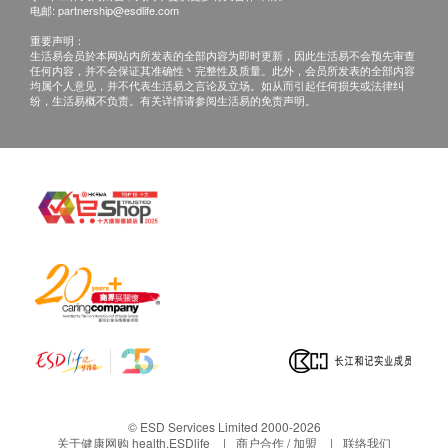
部保留最后决定权。
电邮:
partnership@esdlife.com
所有健康检查/服务并非作为医务诊断或治疗用
超声骨质密度检测
重要声明：
途。当阁下身体健康出现任何疾病徵兆时，应立即
生活易会员於本网站内所发表的全部内容为即时更新，因此生活易不会预先审查
任何内容，并不会保证其准确性丶完整性及质量。此外，会员所发表的全部内容
咨询有认可资格的医生，作出诊断及治疗。
均属个人意见，并不代表生活易之言论及立场。如从而引起任何损失或法律纠
2
基本项目
纷，生活易概不负责。有关详情请参阅生活易的免责声明。
本服务/产品由商户提供。生活易【健康网购
ESDlife】并没有经营或提供本服务/产品。有关此
基本健康评估
服务/产品的错漏或延误，或因使用此服务/产品而
血压
引致的损失、损害、受伤或法律诉讼，健康网购
体质指标
health.ESDlife概不负责。一切有关的索偿或查
身高
询，须向提供服务之体检中心或商户提出。
体重
内科检查
外科检查
肺功能检测
人体成份分析
体脂肪率
耳鼻喉咙
口腔检查
© ESD Services Limited 2000-2026
关于健康网购 health.ESDlife
商户合作 / 加盟
联络我们