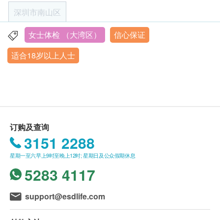
癌胚抗原 (肠癌)
19076182486）。
请在抽血检查后服用您常规晨间药物
深圳市南山区
胰脏肿瘤标记(CA19.9)
客户至现场后，深圳企鹅门诊部工作人员会核对客
尿液和粪便检查建议在例假结束后3 天后进行
癌抗原125
户的姓名、出生年月日、手机号及健康网购
若要进行上腹部超声波检查，需空腹8小时以上。
女士体检 （大湾区）
信心保证
深圳市南山區軟件產業基地海天二路19號盈峰中心206,302
癌抗原242
health.ESDlife订购成功之电邮以确认客户身份。
检查进行时，由于会使用到凝胶，可能稍感不适，
室
细胞角质素21-1 (肺)
适合18岁以上人士
订单如需改期，请至少提前1日透过WhatsApp联
比如少许湿冷的感觉。
營業時間：星期二至星期六 上午08:30am - 17:30am
鳞状细胞癌抗原
络 +86 19076182486【WhatsApp】。
进行盆腔超声波检查之前，需要多喝水并在检查1
星期日至星期一、及内地公眾假期︰休息
癌抗原 72.4 (胃)
身体检查计划有效期为3个月，客户必须于3个月内
小时之前避免小便，使膀胱充满尿液，形成音感视
2026年1月25日-2026年2月28日期间暂停体检服务，2026
癌抗原 15.3 (乳房) - 只限女士
年3月1日恢复预约。
(由确认付款日期起计)接受有关检查，逾期作废
窗，使超声波更清晰。
体检时, 如果遇到医生不会説广东话的情况，深圳
宫颈涂片应在例假结束5 天后进行。如果您愿意，
妇科检查
重点项目
企鹅门诊部可安排医护人员陪同提供翻译服务。
可先进行其他项目的检查，并安排您在另一个时间
订购及查询
妇科基础检查
如果商户页面与体检计划页面的繁体中文、简体中
来完成宫颈涂片的检查。
3151 2288
白带常规检查
文、英文三个版本有任何抵触或不相符之处，应以
如果您在检查前感到不适或患有其他疾患康覆(不
薄层细胞学检测 (适合有性经验的女性检查)
星期一至六早上9时至晚上12时; 星期日及公众假期休息
繁体中文版本为准。
超过3天)，我们建议您延缓体检。避免实验室检查
人类乳头瘤病毒分型检测（27种）
5283 4117
可能会因此受到影响从而导致结果不准确。
二、体检报告领取和讲解
如您有近期外院的医疗报告，X光扫描片，化验报
心脏检查
重点项目
support@esdlife.com
体检报告为简体中文版本。
告以及服用药物或药物名，可携带至医院。
十二导联心电图
体检报告会在体检后7~14个工作日内发送，客户