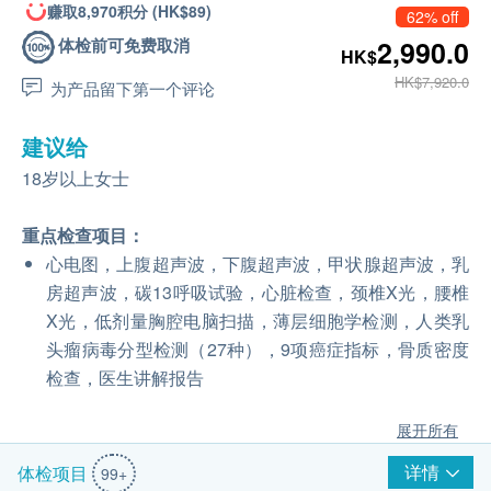
赚取8,970积分 (HK$89)
62% off
体检前可免费取消
2,990.0
HK$
HK$7,920.0
为产品留下第一个评论
建议给
18岁以上女士
重点检查项目：
心电图，上腹超声波，下腹超声波，甲状腺超声波，乳
房超声波，碳13呼吸试验，心脏检查，颈椎X光，腰椎
X光，低剂量胸腔电脑扫描，薄层细胞学检测，人类乳
头瘤病毒分型检测（27种），9项癌症指标，骨质密度
检查，医生讲解报告
展开所有
详情
体检项目
99+