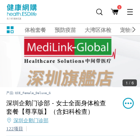
1
体检套餐
预防疫苗
大湾区体检
宠物健
1 / 6
产品:
QIE_Female_Deluxe_G
深圳企鹅门诊部 - 女士全面身体检查
套餐【尊享版】（含妇科检查）
深圳企鹅门诊部
122项目