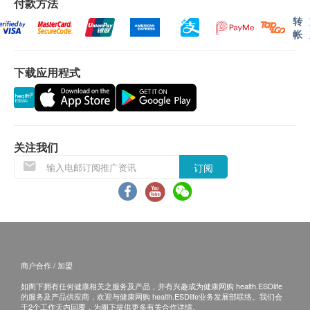
乳酸脱氢酶
付款方法
可选择以下途径查看体检报告：
α-羟丁酸脱氢酶
转
出具体检报告后，深圳企鹅门诊部会发送提醒
帐
肌酸激酶
讯息至客户预留的手机号短信息内，微信小程
谷草转氨酶
序‘中间带医疗’可自行下载报告；
高敏感丙种反应蛋白
下载应用程式
预留E-mail，深圳企鹅门诊部会在报告完成后
同型半胱氨酸
发送至客人电邮地址。
体检报告出具后可预约医生讲解报告，客户可选择
电脑扫描
重点项目
以下渠道：
低放射剂量胸腔检查
关注我们
电话讲解：需至少提前1日预约具体时间
（WhatsApp：+86 19076182486），医生会按
订阅
幽门螺杆菌
重点项目
预约时间主动联络客户。
碳13呼吸试验
当面讲解：需至少提前1日预约具体时间
（WhatsApp：+86 19076182486），体检人在
X光
重点项目
约定时间到中心聼医生当面讲解。
颈椎X光检查
商户合作 / 加盟
三、免责声明
腰椎X光检查
如阁下拥有任何健康相关之服务及产品，并有兴趣成为健康网购 health.ESDlife
如有争议，健康网购health.ESDlife 及深圳企鹅门诊
的服务及产品供应商，欢迎与健康网购 health.ESDlife业务发展部联络。我们会
骨质密度检查
重点项目
于2个工作天内回覆，为阁下提供更多有关合作详情。