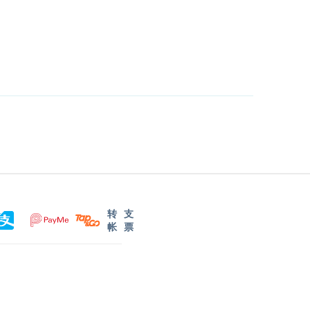
转
支
帐
票