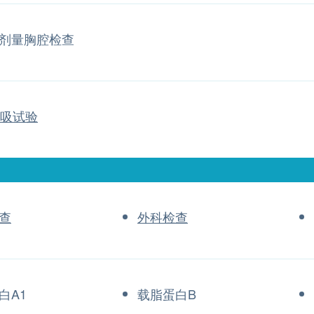
剂量胸腔检查
呼吸试验
查
外科检查
白A1
载脂蛋白B