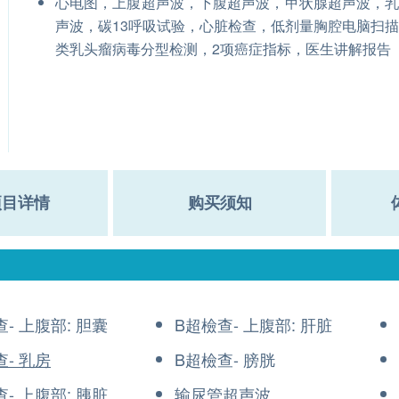
心电图，上腹超声波，下腹超声波，甲状腺超声波，
声波，碳13呼吸试验，心脏检查，低剂量胸腔电脑扫
类乳头瘤病毒分型检测，2项癌症指标，医生讲解报告
项目详情
购买须知
- 上腹部: 胆囊
B超檢查- 上腹部: 肝脏
查- 乳房
B超檢查- 膀胱
- 上腹部: 胰脏
输尿管超声波