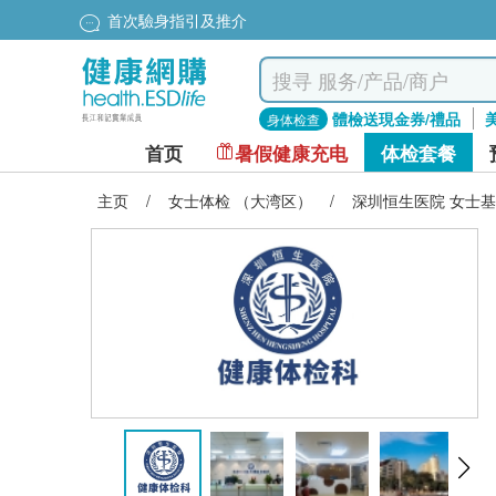
首次驗身指引及推介
體檢送現金券/禮品
身体检查
首页
暑假健康充电
体检套餐
主页
/
女士体检 （大湾区）
/
深圳恒生医院 女士