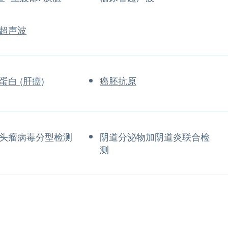
超声波
蛋白 (肝癌)
癌胚抗原
头瘤病毒分型检测
阴道分泌物加阴道炎联合检
测