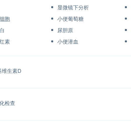
显微镜下分析
细胞
小便葡萄糖
蛋白
尿胆原
红素
小便潜血
羟基维生素D
化检查