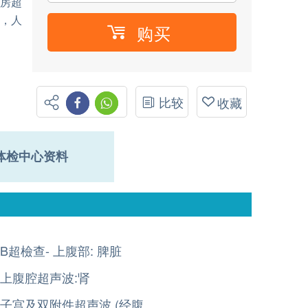
乳房超
描，人
购买
比较
收藏
体检中心资料
B超檢查- 上腹部: 脾脏
上腹腔超声波:肾
子宫及双附件超声波 (经腹