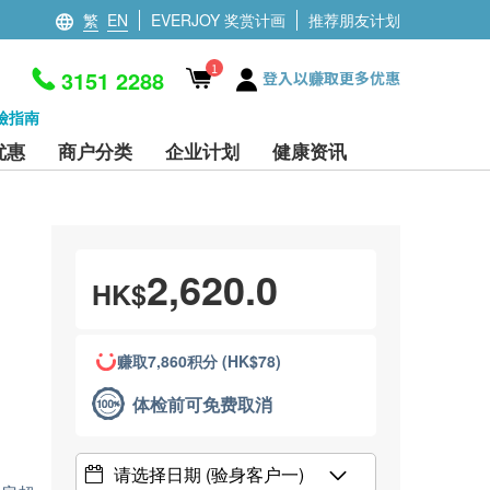
繁
EN
EVERJOY 奖赏计画
推荐朋友计划
1
3151 2288
登入以赚取更多优惠
檢指南
优惠
商户分类
企业计划
健康资讯
2,620.0
HK$
赚取7,860积分 (HK$78)
体检前可免费取消
请选择日期
(验身客户一)