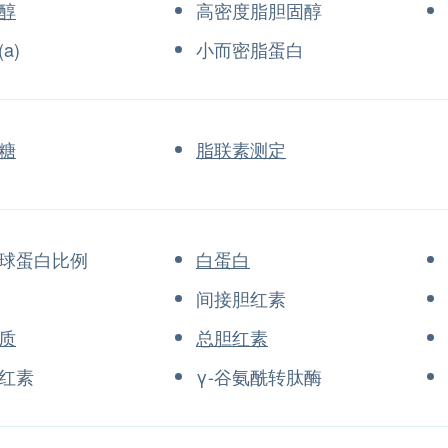
醇
高密度脂胆固醇
a)
小而密脂蛋白
糖
脂联素测定
球蛋白比例
白蛋白
间接胆红素
质
总胆红素
红素
γ-谷氨酰转肽酶