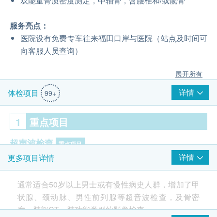
双能量骨质密度测定，中轴骨，含腰椎和/或髋骨
服务亮点：
医院设有免费专车往来福田口岸与医院（站点及时间可
向客服人员查询）
展开所有
详情
体检项目
99+
1
重点项目
超声波检查
重点项目
详情
更多项目详情
全腹超声波
头颈部软组织超声波检查（含甲状腺超声波）
通常适合50岁以上男士或有慢性病史人群，增加了甲
经腹前列腺超声波
状腺、颈动脉、男性前列腺等超音波检查，及骨密
颈动脉超声波
度、肺部CT、肺功能类别的影像检查。