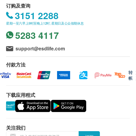
订购之身体检查计划或疫苗计划有效期6个月，客
病情允许的前提下，建议评估当天早上暂停服用以
订购及查询
户必须于6个月内 （由确认付款日期起计） 接受有
上药物。
3151 2288
DEXA双能量骨质密度测定，中轴骨，含腰椎和/或髋骨
关检查，逾期作废。
星期一至六早上9时至晚上12时; 星期日及公众假期休息
订购一经确认，不设退款。
幽门螺旋杆菌检查
5283 4117
2
基本项目
进行身体检查后，一般情况下，可于10个工作天内
建议评估前1小时不要进水或进食。
发出身体检查报告。
如果您之前在服用抗酸药物或抗生素，建议评估前
医生咨询
support@esdlife.com
报告获取方式：电子报告（关注深圳新风和睦家医
2周开始停用抗酸的药物（包括铋剂），评估前4周
院小程序获取或发送至您的邮箱）; 如需要纸质报
开始停用抗生素。
医生诊症
付款方法
告可以线下获取或者邮寄。
肺功能
转
体检报告讲解注意事项：报告讲解一般是由体检前
男性客户须知
帐
进行问诊的医生负责。需要英文讲解报告的客人，
如需进行前列腺抗原检查(PSA),检查前48小时内避
肺功能测试
请在一开始预约时提出需求，以便深圳新风和睦家
免剧烈运动、性生活或自慰的射精。
下载应用程式
基本健康评估
安排到合适需要的医生跟进。
避免在直肠指检后1周内，或摄护腺切片后的6周内
进行PSA检查。
基础检查：身高，体重，腰围
体检套餐条款：
内科检查：心，肺，腹部
因就诊时间的限制，通常健康管理评估在当天上午
外科检查：皮肤，脊椎，四肢关节
关注我们
进行完毕。 如有必要的额外评估或专家问诊可能
视力检查