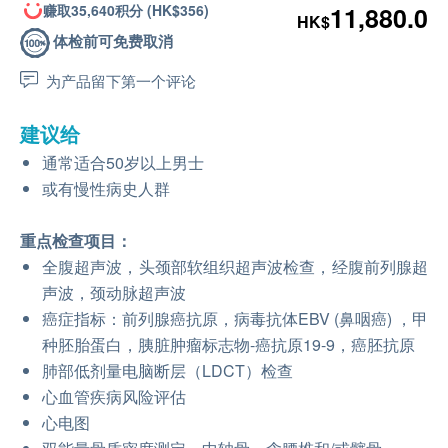
赚取35,640积分 (HK$356)
11,880.0
HK$
体检前可免费取消
为产品留下第一个评论
建议给
通常适合50岁以上男士
或有慢性病史人群
重点检查项目：
全腹超声波，头颈部软组织超声波检查，经腹前列腺超
声波，颈动脉超声波
癌症指标：前列腺癌抗原，病毒抗体EBV (鼻咽癌) ，甲
种胚胎蛋白，胰脏肿瘤标志物-癌抗原19-9，癌胚抗原
肺部低剂量电脑断层（LDCT）检查
心血管疾病风险评估
心电图