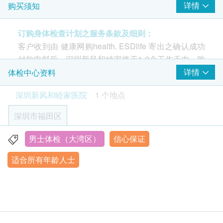
癌症指标
重点项目
详情
购买须知
注意事项
前列腺癌抗原
订购身体检查计划之服务条款及细则：
病毒抗体EBV (鼻咽癌)
客户收到由 健康网购health. ESDlife 寄出之确认成功
评估前一天
甲种胚胎蛋白
付款电邮后，深圳新风和睦家将于1-2个工作天内，致
胰脏肿瘤标志物-癌抗原19-9
建议晚上10点后不要进食或喝饮料。
电客户预约身体检查时间。 预约成功后，客户会收到
癌胚抗原
详情
体检中心资料
可以少量饮白开水（不超过200m)。
短信通知。
建议尽量避免在评估前一天饮酒。
肺癌风险评估
深圳新风和睦家医院
1 个地点
重点项目
体检报告：
评估当天
肺部低剂量计算机断层（LDCT）检查
深圳市福田区
健康管理评估后，医生将根据您的健康状况给予详
评估完成前建议不要进食或喝饮料，
心血管风险评估
重点项目
细的分析并制定计划来解决问题，帮助您管理健康
可以少量饮白开水（不超过200ml)。
男士体检（大湾区）
信心保证
深圳市福田区福强路4012号
状况。
心血管疾病风险评估
适合所有年龄人士
显示地图
深圳新风和睦家的大部分医生均可以讲广东话，如
药物
心脏病风险评估
当值医生不会讲广东话，亦会有其他医护人员提供
可以正常服药，建议在评估开始前至少2小时服药
重点项目
营业时间：星期一至星期日上午8:30-12:00
翻译服务。
如果您在使用降血糖药，尤其是可能导致低血糖的
内地公众假期休息
心电图
客户必须于预约当天出示身份证及订购确认信以确
磺类药物或胰岛素，建议您事先向医师咨询检查的
骨质密度检查
认身份。
用药建议。
重点项目