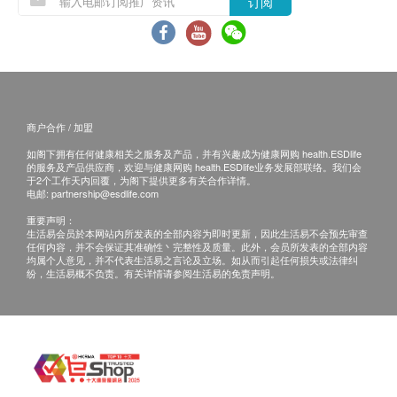
需要另外安排预约。
订阅
老年简易智力测试（65岁以上）
评估套餐内未被使用的评估项目，不可折扣或退
身体组合
款。
不可与会员优惠、商会优惠等其他优惠同享。
身体组成分析
评估套餐不可享受保险直付服务。
血脂
商户合作 / 加盟
肠胃镜套餐条款：
总胆固醇
如阁下拥有任何健康相关之服务及产品，并有兴趣成为健康网购 health.ESDlife
如在内镜检查中发现需进行额外检查或治疗等复杂
的服务及产品供应商，欢迎与健康网购 health.ESDlife业务发展部联络。我们会
甘油三酯
于2个工作天内回覆，为阁下提供更多有关合作详情。
操作的情况，为了您的健康，医生通常将直接进行
电邮:
partnership@esdlife.com
高密度脂胆固醇
处理，产生的内镜下操作及使用器械费用不包含在
低密度脂胆固醇
重要声明：
此套餐中，须另行结算。
生活易会员於本网站内所发表的全部内容为即时更新，因此生活易不会预先审查
载脂蛋白A1
任何内容，并不会保证其准确性丶完整性及质量。此外，会员所发表的全部内容
无痛胃肠镜采用监测麻醉，建议亲属或者朋友陪
均属个人意见，并不代表生活易之言论及立场。如从而引起任何损失或法律纠
载脂蛋白B
纷，生活易概不负责。有关详情请参阅生活易的免责声明。
护。
脂蛋白(a)
购买套餐服务后，因个人原因未使用的服务或检查
糖尿
项目不作折扣扣或退款，亦不可更换为其他服务项
目。
空腹血糖
不可与会员优惠、商会优惠等其他优惠同享。
糖化血红素
不可享受保险直付服务。