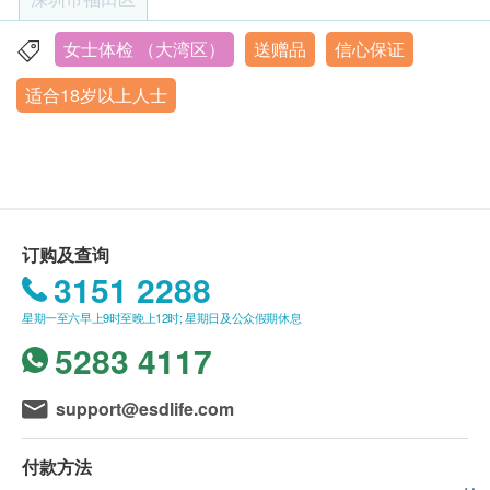
客户至现场后，深圳柏龄中医医院工作人员会核对
白食物，勿饮酒，不要吃对肝肾功能有损害的药物。
B超檢查- 乳房(双侧)
客户的姓名、出生年月日、手机号及健康网购
2、体检前一天尽量不要进行繁重的体力劳动和剧烈
女士体检 （大湾区）
送赠品
信心保证
腋下淋巴结超声波
深圳市福田区香蜜湖街道深南大道7028号时代科技大厦2楼
health.ESDlife订购成功之电邮以确认客户身份。
运动，避免情绪激动，
深圳柏龄中医医院
适合18岁以上人士
癌症指标
订单如需改期，请至少提前1个工作日联络深圳柏
重点项目
保证充分睡眠，以免影响体检的结果。
营业时间：星期一至星期日08:00-17:00
龄中医医院 （联络电话与微信：+86
3、体检前一天晚上20:00之后不再进食，22:00之后
中国内地春节假期休息
甲种胎蛋白 (肝癌)
19926659807）。
禁水。
癌胚抗原 (肠癌)
身体检查计划有效期为3个月，客户必须于3个月内
体检当日：
癌抗原 19.9 (胰脏癌)
（由确认付款日期起计）接受有关检查，逾期作
1、体检当日早晨禁食禁水，保持空腹。
CA15.3 (乳腺癌)
废。
2、如受检者患有糖尿病、高血压、心脏病、哮喘等
EB病毒衣壳抗原
订购及查询
体检时，如果遇到医生不会説广东话的情况，深圳
慢性疾病正在服用药物治疗者，受检当日不要停药，
3151 2288
癌抗原125
柏龄中医医院可安排医护人员陪同提供翻译服务。
可喝少量水服药。
人附睾分泌蛋白
星期一至六早上9时至晚上12时; 星期日及公众假期休息
如果商户页面与体检计划页面的繁体中文、简体中
3、体检需持本人有效证件:【大陆地区:身份证，港澳
妇科检查
5283 4117
重点项目
文、英文三个版本有任何抵触或不相符之处，应以
台地区:护照/回乡证】
繁体中文版本为准。
4、受检当天请著方便穿脱的服装，勿携带贵重饰
妇科基础检查
support@esdlife.com
品，70岁以上老人或行动不便者请安排家属陪同。
白带常规检查
二、体检报告领取和讲解
薄层细胞学检测 (适合有性经验的女性检查)
付款方法
体检报告为简体中文版本。
人类乳头瘤病毒16型和18型