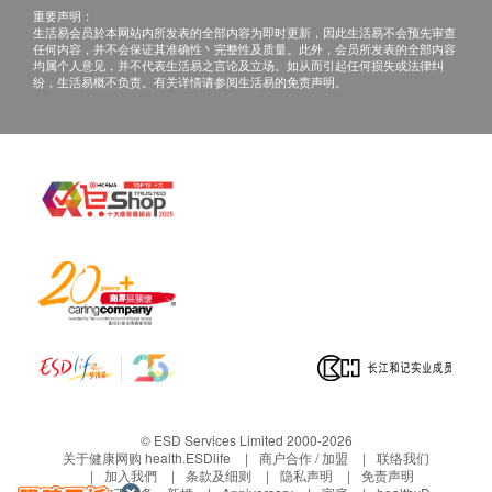
客户；
重要声明：
丙型肝炎抗体
当面讲解：需至少提前1个工作日预约具体时间
生活易会员於本网站内所发表的全部内容为即时更新，因此生活易不会预先审查
抗爱滋病抗体
任何内容，并不会保证其准确性丶完整性及质量。此外，会员所发表的全部内容
（预约联络电话与微信：+86
均属个人意见，并不代表生活易之言论及立场。如从而引起任何损失或法律纠
梅毒抗体
纷，生活易概不负责。有关详情请参阅生活易的免责声明。
19926659807），体检客户在约定时间到深圳
柏龄中医医院聼医生当面讲解。
3
基本项目
三、免责声明
基本健康评估
如有争议，健康网购health.ESDlife 及深圳柏龄中医
医院保留最后决定权。
血压
所有健康检查/服务并非作为医务诊断或治疗用
身高
途。当阁下身体健康出现任何疾病徵兆时，应立即
体重
谘询有认可资格的医生，作出诊断及治疗。
内科检查
本服务/产品由商户提供。生活易【健康网购
外科检查
人体成份分析
health.ESDlife】并没有经营或提供本服务/产品。
有关此服务/产品的错漏或延误，或因使用此服务/
血脂
产品而引致的损失、损害、受伤或法律诉讼，健康
© ESD Services Limited 2000-2026
网购health.ESDlife概不负责。一切有关的索偿或
关于健康网购 health.ESDlife
商户合作 / 加盟
联络我们
甘油三酯
加入我們
条款及细则
隐私声明
免责声明
查询，须向提供服务之体检中心或商户提出。
总胆固醇