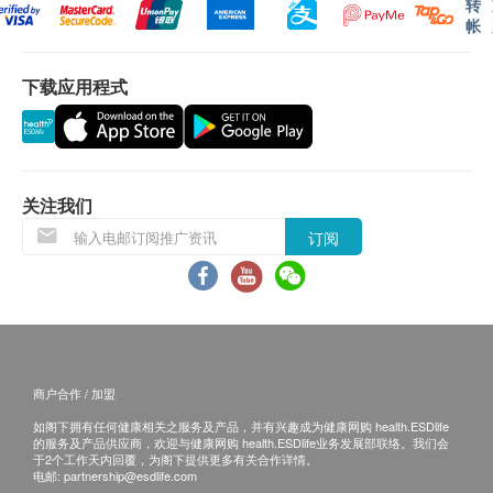
转
体检报告会在体检后5-7个工作日内完成，并通过
帐
心脏检查
短讯通知客户。客户可选择以下途径查看体检报
重点项目
告：
十二导联心电图
下载应用程式
预留E-mail，深圳柏龄中医医院体检中心会在
乳酸脱氢酶
报告完成后发送至客户电邮地址；
α-羟丁酸脱氢酶
预留邮寄地址，深圳柏龄中医医院体检中心会
肌酸激酶
在报告完成后邮寄，邮费到付（可送到港澳地
谷草转氨酶
关注我们
区）。
心血管疾病危险因子
体检报告完成后可预约医生讲解报告，客户可选择
重点项目
订阅
以下渠道：
同型半胱氨酸
微信讲解：需至少提前1个工作日预约具体时间
丙种反应蛋白(高灵敏度)
（预约联络电话与微信：+86
电脑扫描
19926659807），医生工作手机会添加客人微
重点项目
信，并通过微信联络客人解读；
低剂量肺部电脑扫描
商户合作 / 加盟
电话讲解：需至少提前1个工作日预约具体时间
如阁下拥有任何健康相关之服务及产品，并有兴趣成为健康网购 health.ESDlife
（预约联络电话与微信：+86
传染性疾病
的服务及产品供应商，欢迎与健康网购 health.ESDlife业务发展部联络。我们会
重点项目
于2个工作天内回覆，为阁下提供更多有关合作详情。
19926659807），医生会按预约时间主动联络
电邮:
partnership@esdlife.com
乙型肝炎表面抗原