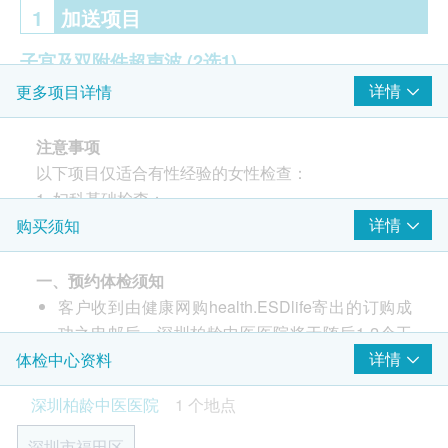
1
加送项目
子宫及双附件超声波
(2选1)
详情
更多项目详情
子宫及双附件超声波 (经阴道, 适合有性经验的女性
检查)
注意事项
子宫及双附件超声波(经腹部)
以下项目仅适合有性经验的女性检查：
1. 妇科基础检查；
2
重点项目
2. 白带常规检查；
详情
购买须知
3. 薄层细胞学检测；
超声波检查
重点项目
4. 人类乳头瘤病毒16型和18型；
一、预约体检须知
上腹腔超声波:肝
5. 子宫及双附件超声波（经阴道）。
客户收到由健康网购health.ESDlife寄出的订购成
上腹腔超声波:胰
功之电邮后，深圳柏龄中医医院将于随后1-2个工
上腹腔超声波:脾
体检注意事项
作天的办公时间内，致电客户预约身体检查的时间
详情
体检中心资料
上腹腔超声波:胆
及地点。客户亦可至少提前1个工作日联络深圳柏
检前准备：
上腹腔超声波:肾
深圳柏龄中医医院
1 个地点
龄中医医院进行预约 （联络电话与微信：+86
1、体检前三天，请保持正常饮食，不吃油腻食物、
输尿管超声波
19926659807）。
动物内脏、鸡血、鸭血，等血制品及不易消化的高蛋
B超檢查- 膀胱
深圳市福田区