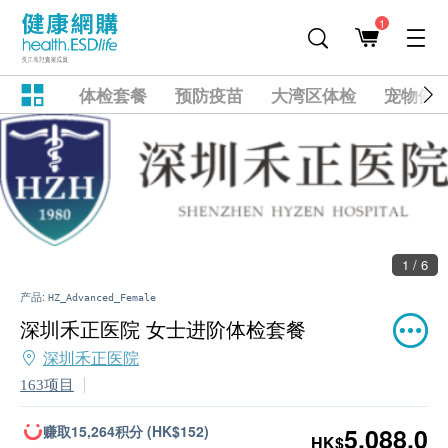
1
体检套餐
预防疫苗
大湾区体检
宠物健
1 / 6
产品:
HZ_Advanced_Female
深圳禾正医院 女士进阶体检套餐
深圳禾正医院
163项目
赚取15,264积分 (HK$152)
5,088.0
HK$