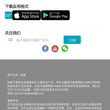
如有争议，健康网购health.ESDlife 及深圳禾正医院
员，勿做X光、CT、妇科内诊等检查。
宫颈液基细胞检测
下载应用程式
保留最后决定权。
6、女性受检者月经期间请勿做妇科、粪便及尿液检
白带化学联检
所有健康检查/服务并非作为医务诊断或治疗用途。当
查，待经期完毕后再补检，无性生活女性勿做妇检。
心脏检查
阁下身体健康出现任何疾病征兆时，应立即谘询有认
有妇检项目者，检前24小时避免性生活，勿进行阴道
重点项目
可资格的医生，作出诊断及治疗。
冲洗或使用塞剂。
同型半胱氨酸
关注我们
本服务/产品由商户提供。生活易【健康网购
7、体检当日最好着宽松、休闲之衣物，以方便各种
乳酸脱氢酶
health.ESDlife】并没有经营或提供本服务/产品。有
检查；勿穿有金属钮扣的内衣，以免影响X光检查的
订阅
脂蛋白 (a)
关此服务/产品的错漏或延误，或因使用此服务/产品而
结果。
肌酸激酶
引致的损失、损害、受伤或法律诉讼，健康网购
8、体检过程中，如有问题或需增加项目，请您及时
肌酸激酶同工酶
health.ESDlife概不负责。一切有关的索偿或查询，须
与导检护士联系，全部项目检查完毕后请将导引单交
血浆脂蛋白磷脂酶A2
向提供服务之体检中心或商户提出。
中心前台。
心电图
9、体检人员免费提供早餐,做完空腹项目如需进餐者,
血清天门冬氨酸氨基转移酶
商户合作 / 加盟
请到餐厅就餐。
如阁下拥有任何健康相关之服务及产品，并有兴趣成为健康网购 health.ESDlife
电脑扫描
重点项目
10、若您尚有不清楚的地方，请与我们联系，联系电
的服务及产品供应商，欢迎与健康网购 health.ESDlife业务发展部联络。我们会
于2个工作天内回覆，为阁下提供更多有关合作详情。
话：+86 186 8949 0644。
低剂量螺旋扫描（胸部）+三维重建
电邮:
partnership@esdlife.com
重要声明：
骨质密度
重点项目
生活易会员於本网站内所发表的全部内容为即时更新，因此生活易不会预先审查
任何内容，并不会保证其准确性丶完整性及质量。此外，会员所发表的全部内容