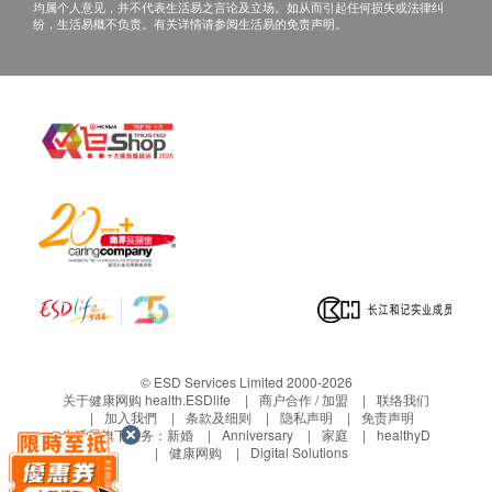
均属个人意见，并不代表生活易之言论及立场。如从而引起任何损失或法律纠
超声骨密度检查（桡骨、胫骨）
纷，生活易概不负责。有关详情请参阅生活易的免责声明。
X光
重点项目
颈椎X光检查
腰椎X光检查
2
基本项目
肺功能
肺通气换气功能
基本健康评估
血压
© ESD Services Limited 2000-2026
关于健康网购 health.ESDlife
商户合作 / 加盟
联络我们
身高
加入我們
条款及细则
隐私声明
免责声明
生活易旗下业务：
新婚
Anniversary
家庭
healthyD
体重
健康网购
Digital Solutions
外耳道检查