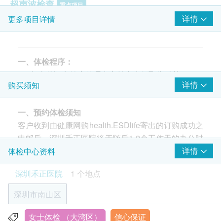
超声波检查
重点项目
详情
更多项目详情
B超檢查-肝
甲状腺超声波
B超檢查- 膀胱
双侧乳腺超声波检查
一、体检程序：
B超檢查 - 胰腺
1、凭身份证在健康管理中心前台先领取指引单；
详情
购买须知
B超檢查 - 胆囊
2、开始做抽血、C14、B超等空腹项目；
B超檢查 - 肾脏
3、做其他共检区项目；注：务必做完空腹项目后再
腋下淋巴超声波
一、预约体检须知
进食早餐，早餐前，可与导检护士确认一遍是否可吃
脾脏超声波
客户收到由健康网购health.ESDlife寄出的订购成功之
早餐。
颈动脉多普勒
电邮后，深圳禾正医院将于随后1-2个工作天的办公时
4、早餐后再完成其他非必须空腹的项目；
淋巴结超声波
间内，致电客户预约身体检查的时间及地点。客户亦
详情
体检中心资料
5、体检项目完成，交表至前台，完成此次体检。
输尿管超声波
可至少提前1日致电至深圳禾正医院进行预约（联络
6、领取报告：体检完后10个工作日单位联系人统一
心脏超声波
深圳禾正医院
1 个地点
电话：+86 186 8949 0644; +86 0755-8139 5238）。
领取。
子宫及双附件超声波 (经腹部)
客户至现场后，深圳禾正医院工作人员会核对客户的
7、报告解析：领取体检报告后，报告解析时间：周
深圳市南山区
颈动脉＋颈静脉＋椎动脉超声波
姓名、出生年月日、手机号及健康网购health.ESDlife
一~周五下午 14:00~16:30（法定节假日除外）。
订购成功之电邮。
癌症指标
女士体检 （大湾区）
信心保证
重点项目
深圳市南山区龙苑路16号深圳禾正医院住院楼4楼：健康管