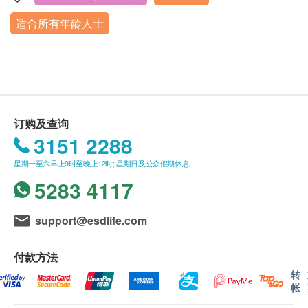
订单如需改期，请至少提前1日联络 +86 186 8949
理中心
甲种胎蛋白 (肝癌)
适合所有年龄人士
0644; +86 0755-8139 5238
二、体检温馨提示：
周一至周五 8:00-12:00, 14:00-17:30，周六至周日 8:00-
病毒抗体EBV (鼻咽癌)
身体检查计划有效期为3个月，客户必须于3个月内
1、请您于预约当日早上8点30前空腹到健康管理中
12:00（内地法定节假日除外）。
癌胚抗原(肠癌普查)
（由确认付款日期起计）接受有关检查，逾期作废
心。
癌抗原15.3 (乳癌)
如果商户页面与体检计划页面的繁体中文、简体中
2、健康体检前3日避免高脂肪、高蛋白饮食及饮酒，
鳞状细胞癌抗原 (肺癌)
文、英文三个版本有任何抵触或不相符之处，应以繁
进清淡饮食，勿食猪肝、猪血、海带、菠菜等食物，
癌抗原19.9 (胰脏癌)
体中文版本为准。
保证良好睡眠，避免剧烈运动。
订购及查询
癌抗原 72.4 (胃)
3、体检前3天尽量不要服用维生素C、减肥药及抗生
3151 2288
细胞角质素21-1 (肺)
素类药物。慢性病患者如高血压及冠心病的降压、抗
癌抗原125
星期一至六早上9时至晚上12时; 星期日及公众假期休息
二、预约体检须知
凝和抗栓治疗，不能贸然停药或推迟服药，应清晨服
癌抗原242
5283 4117
领取报告：体检完后10个工作日单位联系人统一领
药后再接受体检；糖尿病或其他慢性病病人应在抽血
胸苷激酶1
取。
后及时服药，不可因为接受体检影响现有疾病的常规
support@esdlife.com
妇科检查
报告解析：领取体检报告后，报告解析时间：周一~
治疗。
重点项目
周五下午 14:00~16:30（法定节假日除外）。
4、体检前需禁食8-12小时；膀胱、子宫、附件（卵
妇科基础检查
付款方法
巢、输卵管）、前列腺等B超检查前，需憋尿至膀胱
白带常规检查
转
充盈状态（空腹项目做完后再喝水憋尿）。
人类乳头瘤病毒（简称：HPV23类分型）
帐
三、免责声明
5、怀孕或可能已受孕的女性，请事先告知医护人
细菌性阴道病