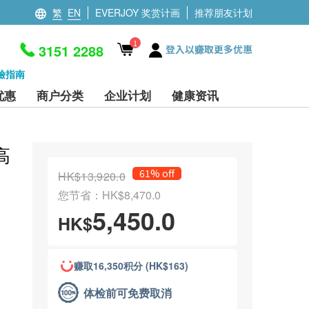
繁
EN
EVERJOY 奖赏计画
推荐朋友计划
1
3151 2288
登入以赚取更多优惠
檢指南
优惠
商户分类
企业计划
健康资讯
高
61% off
HK$13,920.0
您节省：HK$8,470.0
5,450.0
HK$
赚取16,350积分 (HK$163)
体检前可免费取消