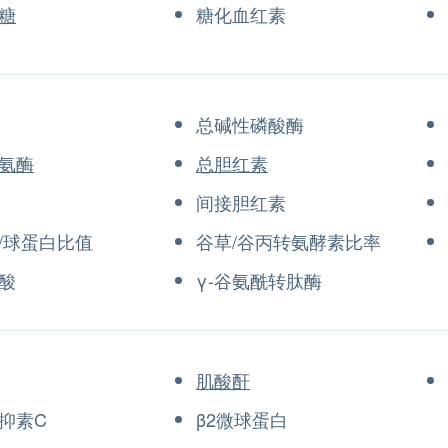
糖
糖化血红素
总碱性磷酸酶
氨酶
总胆红素
间接胆红素
/球蛋白比值
谷草/谷丙转氨酵素比率
酸
γ-谷氨酰转肽酶
肌酸酐
抑素C
β2微球蛋白