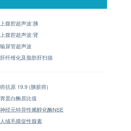
上腹腔超声波:胰
上腹腔超声波:肾
输尿管超声波
肝纤维化及脂肪肝扫描
癌抗原 19.9 (胰脏癌)
胃蛋白酶原比值
神经元特异性烯醇化酶NSE
人绒毛膜促性腺素