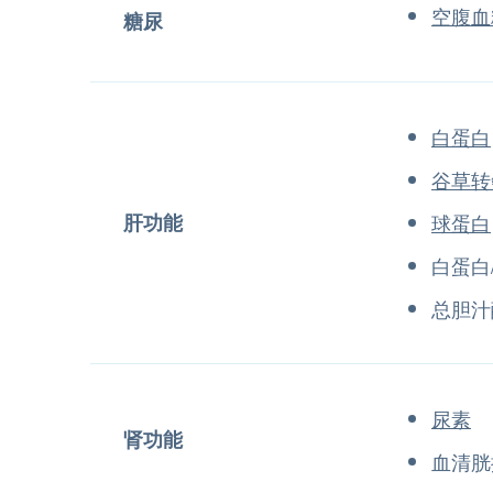
空腹血
糖尿
白蛋白
谷草转
肝功能
球蛋白
白蛋白
总胆汁
尿素
肾功能
血清胱