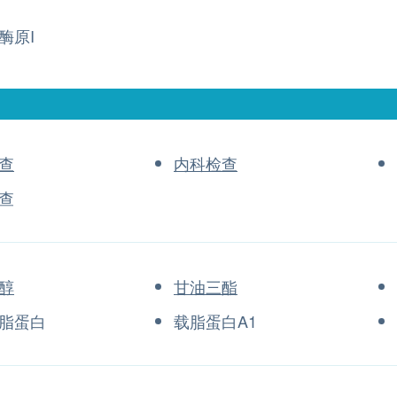
酶原I
查
内科检查
查
醇
甘油三酯
脂蛋白
载脂蛋白A1