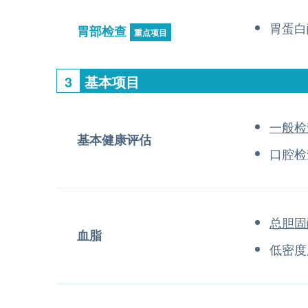
胃蛋白
胃部检查
重点项目
3
基本项目
一般检
基本健康评估
口腔检
总胆固
血脂
低密度