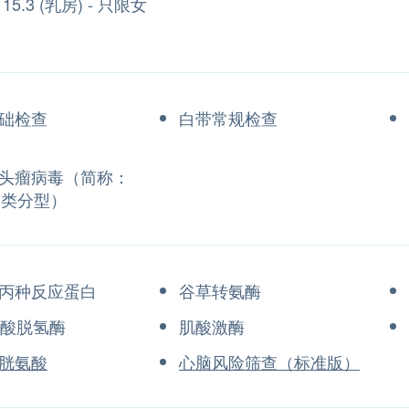
15.3 (乳房) - 只限女
础检查
白带常规检查
头瘤病毒（简称：
23类分型）
丙种反应蛋白
谷草转氨酶
丁酸脱氢酶
肌酸激酶
胱氨酸
心脑风险筛查（标准版）