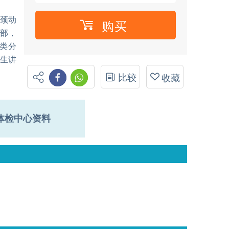
颈动
购买
肺部，
3类分
医生讲
比较
收藏
体检中心资料