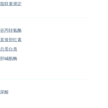
脂联素测定
谷丙转氨酶
直接胆红素
总蛋白质
胆碱酯酶
尿酸