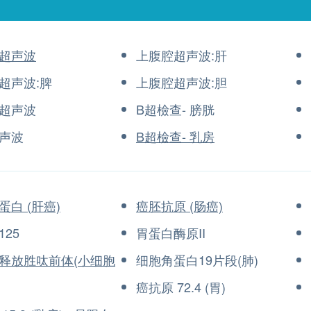
超声波
上腹腔超声波:肝
超声波:脾
上腹腔超声波:胆
超声波
B超檢查- 膀胱
声波
B超檢查- 乳房
蛋白 (肝癌)
癌胚抗原 (肠癌)
25
胃蛋白酶原II
释放胜呔前体(小细胞
细胞角蛋白19片段(肺)
癌抗原 72.4 (胃)