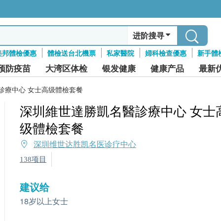
进阶搜寻
美邦體檢優惠
體檢送台北機票
私家醫院
婦科檢查優惠
新手體
预防疫苗
大湾区体检
银发健康
健康产品
最新
診療中心 女士高级體檢套餐
深圳維世達勝凱名醫診療中心 女士
级體檢套餐
深圳维世达胜凯名医诊疗中心
138项目
建议给
18岁以上女士