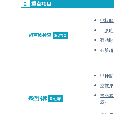
2
重点项目
甲状腺
上腹腔
超声波检查
重点项目
颈动脉
心脏超
甲种胎
癌抗原1
胃泌素
癌症指标
重点项目
癌)