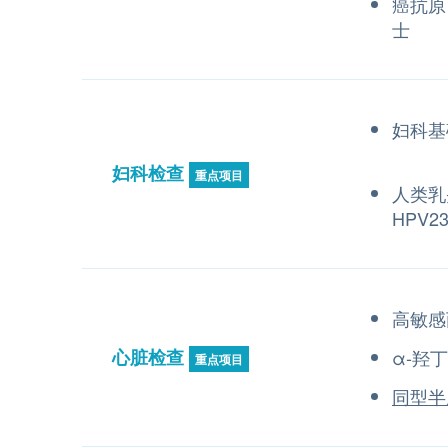
癌抗原 
士
妇科基
妇科检查
重点项目
人类乳
HPV
高敏感
心脏检查
α-羟
重点项目
同型半