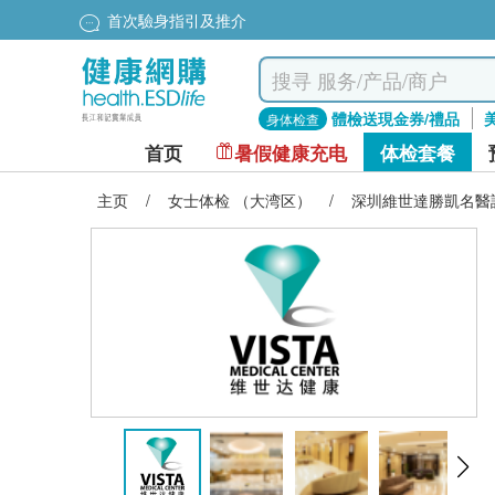
首次驗身指引及推介
體檢送現金券/禮品
身体检查
首页
暑假健康充电
体检套餐
主页
/
女士体检 （大湾区）
/
深圳維世達勝凱名醫