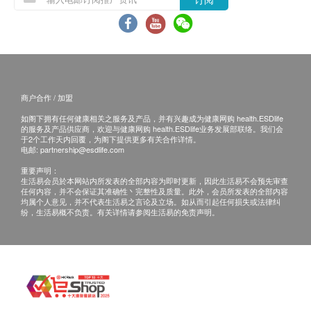
总及高密度胆固醇比例
其他条款
甘油三酯
查询及预约方法：(+852) 3153 9000
服务地点: 香港黄竹坑南风径1号港怡医院健康检查
糖尿
中心
客户必须于预约当天出示身份证明文件及列印订购
空腹血糖
商户合作 / 加盟
确认信/出示成功付款电邮以确认身份。
肝功能
本计划并不包含专科医生诊症费用、治疗费、药费
如阁下拥有任何健康相关之服务及产品，并有兴趣成为健康网购 health.ESDlife
的服务及产品供应商，欢迎与健康网购 health.ESDlife业务发展部联络。我们会
等。
于2个工作天内回覆，为阁下提供更多有关合作详情。
谷丙转氨酶
电邮:
partnership@esdlife.com
计划不可兑换现金或其他产品，亦不能转让及退
谷草转氨酶
重要声明：
款。
总胆红素
生活易会员於本网站内所发表的全部内容为即时更新，因此生活易不会预先审查
所有健康检查并非作医疗诊断或治疗用途。
任何内容，并不会保证其准确性丶完整性及质量。此外，会员所发表的全部内容
直接胆红素
均属个人意见，并不代表生活易之言论及立场。如从而引起任何损失或法律纠
如个别人士有特别医疗需求，港怡医院会保留按情
碱性磷酸酶
纷，生活易概不负责。有关详情请参阅生活易的免责声明。
况征收额外费用的权利。
丙种谷氨基转移酵素
总蛋白质
港怡医院保留更改以上所有条款及细则的权利而毋
须另行通知。如有任何争议，港怡医院保留最终决
肾功能
定权。
血尿素