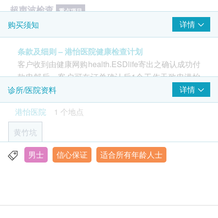
超声波检查
重点项目
详情
购买须知
上腹腔(胆、肝、肾、胰、脾) 超声波扫描
心脏检查
条款及细则 – 港怡医院健康检查计划
重点项目
客户收到由健康网购health.ESDlife寄出之确认成功付
运动心电图
款电邮后，客户可在订单确认后1个工作天致电港怡
静态心电图
医院健康检查中心预约 (电话：3153 9000)。
详情
诊所/医院资料
肺功能
重点项目
港怡医院
1 个地点
年龄
胸部X光
健康检查计划只适用于18岁或以上之人士
黄竹坑
疫苗计划则根据不同疫苗之适合年龄
男性相关疾病
重点项目
男士
信心保证
适合所有年龄人士
香港黄竹坑南风径1号港怡医院健康检查中心
睾丸自我检查指导
有效期
星期
一
至
五
上午
8
时
至
下午
6
时
一般身体检查计划有效期3个月，客户必须于3个月内
星期
六
上午
8
时
至
下午
1
时
2
(由确认付款日期起计)接受有关检查，逾期作废。
基本项目
星期
日
及
公众
假期
全
日
休息
基本健康评估
身体检查报告