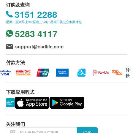
订购及查询
进行健康检查后，一般情况下，需大概14-21个工作
视力测试
3151 2288
天跟进检查报告， 工作天不包括星期六、日及公众假
身高
期。轮候报告讲解时间会因应不同情况(如个别化验项
星期一至六早上9时至晚上12时; 星期日及公众假期休息
体重
目所需时间或客人指明特定时段) 而有所延长。客人
5283 4117
血压
可亲身或授权亲友前往本中心领取，或选择以加密的
身高体重比例指数分析
电邮方式邮寄报告。
脉搏血氧饱和度
support@esdlife.com
心率
讲解报告
详细病历调查
付款方法
(1) 于领取报告当天由医生讲解报告
腰围量度
转
帐
(2) 医生透过视像会诊方式讲解报告
呼吸率
体温
听觉测试
自取报告时间
下载应用程式
星期一至五︰上午9时至下午5时30分
血脂
星期六︰上午9时至下午12时30分
星期日及公众假期休息
总胆固醇
高密度胆固醇
关注我们
低密度胆固醇
订阅