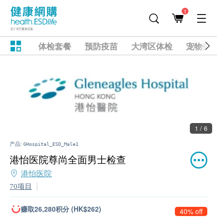
1
体检套餐
预防疫苗
大湾区体检
宠物健
1 / 6
产品:
GHospital_ESD_Male1
港怡医院尊尚全面男士检查
港怡医院
70项目
赚取26,280积分 (HK$262)
40% off