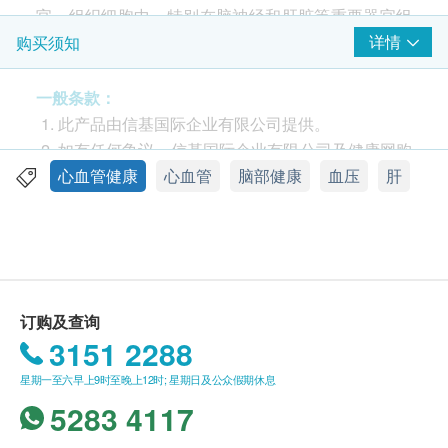
官、组织细胞中，特别在脑神经和肝脏等重要器官组
织中，卵磷脂含量特别多。
详情
购买须知
血管清道夫
一般条款：
卵磷脂是一种植物性的乳化剂，具化解脂肪的特性，
此产品由信基国际企业有限公司提供。
把身体各器官内的油脂洗净，维持心脏血管健康。卵
如有任何争议，信基国际企业有限公司及健康网购
磷脂能避免脂肪聚积，保护血管健康，因此有「血管
Health.ESDlife 保留最终决议权。
心血管健康
心血管
脑部健康
血压
肝
清道夫」之称号。
送货条款：
活化脑部
购买澳至尊产品总额满HK$500，即可享本地免费
卵磷脂能促进脑部讯息传递及运动活动能力正常。围
送货服务。账单总额未满HK$500需附加HK$80运
绕大脑外部的保护膜及肌肉亦含有卵磷脂，卵磷脂对
费。
订购及查询
增强记忆力及改善学习力有显著的帮助，能活化大脑
我们将于确定订单后1-3个工作天内安排发货。
3151 2288
细胞，延缓记忆力衰退。
不排除运送时间会因节日、交通或天气而有所影
星期一至六早上9时至晚上12时; 星期日及公众假期休息
响。当八号烈风讯号悬挂或黑色暴雨警告生效时，
保护细胞膜
5283 4117
送货服务时间将会延迟。
卵磷脂是构成人体细胞膜的重要物质，保护细胞免受
所有订单须视乎相关货品的供应情况再作最后确