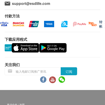
氧化作用的伤害，同时也扮演过滤器之角色，使大脑
认。倘若生活易未能提供任何订单上的货品，生活
support@esdlife.com
细胞充满活力，增强免疫力，促进新陈代谢。
易有权拒绝接受该订单，或会于送货前透过电话或
电邮通知顾客再作安排出货事宜。
付款方法
保持头发乌黑肌肤光泽
转
帐
卵磷脂具有亲水性，有效保留体内水分，使皮肤光滑
保用條款：
润泽；卵磷脂有助排走体内废物，避免黑斑的形成，
货品质量保证，于顾客收到产品当日起计，食用期
是健康的美容品。发根微血管也因卵磷脂而获得足够
下载应用程式
应最少有6个月或以上。
的血液，供足养份，避免头发变白及脱发，是保持头
发乌黑光亮的妙方。
退换条款：
当顾客收取已订购之货品时，有责任检查货品是否
减少囤积脂肪润滑肠道
有损毁情况，一经确认签收，恕不接受退换。
关注我们
卵磷脂可以分解脂肪，避免体内脂肪聚积；它也可以
退换产品必须包装完整，如退换之产品有任何残缺
订阅
润肠通便，排走体内废物及毒素，使腹部平坦，纤腰
或过期退回，供应商有权不受理。
减腩，成为肥胖者的救星。
如有其他损坏或遗漏查询，顾客必须保留有效收据
正本，并于送收货后3个工作天内按下列方式联络
补充孕妇及胎儿所需
(热线/Whatsapp：8108 2733) 客户服务部跟进。
孕妇体内的羊水有大量卵磷脂。因卵磷脂是构成大脑
英文译本仅供参考，文义如与中文版有歧异，概以
商户合作 / 加盟