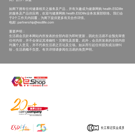
细胞的重要物质，所以胎儿在生长期间需要充足的卵
中文版为准。
磷脂，才可确保良好的发育。
如阁下拥有任何健康相关之服务及产品，并有兴趣成为健康网购 health.ESDlife
的服务及产品供应商，欢迎与健康网购 health.ESDlife业务发展部联络。我们会
电邮:
cs@ausupreme.com
于2个工作天内回覆，为阁下提供更多有关合作详情。
电邮:
partnership@esdlife.com
澳至尊卵磷脂是高效能的单一植物配方，除针对血
重要声明：
管、大脑、头发、皮肤、肠道、细胞的多种益处外，
生活易会员於本网站内所发表的全部内容为即时更新，因此生活易不会预先审查
更能促进脂溶性维他命的消化与吸收，例如维他命A
任何内容，并不会保证其准确性丶完整性及质量。此外，会员所发表的全部内容
均属个人意见，并不代表生活易之言论及立场。如从而引起任何损失或法律纠
及D，以维持身体健康。
纷，生活易概不负责。有关详情请参阅生活易的免责声明。
科研实证
1) 研究证明，服用大豆卵磷脂对血管黏附物有正面影
响。
Clinical Study 2010
2) 研究显示，服用卵磷脂对母乳分泌顺畅有帮助。
National Library of Medicine. Lecithin. In: Drugs and Lactation
Database (LactMed) [Internet]. Update October 23, 2019.