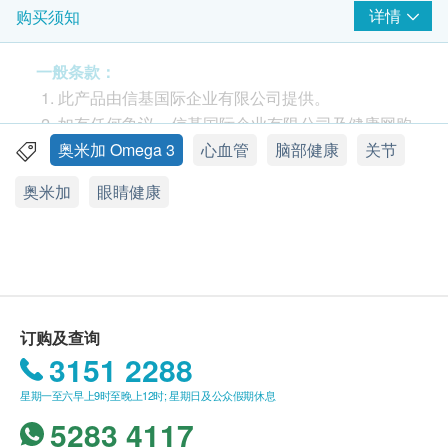
Omega-3（180毫克EPA和120毫克DHA），Omega-
详情
购买须知
3是多元不饱和脂肪酸，为人体维持正常生理机能的
必需脂肪酸，人体自身无法合成，必须从饮食或鱼油
一般条款：
等保健食品中摄取。本产品性质温和，有助增强记忆
此产品由信基国际企业有限公司提供。
力，促进心脏健康、改善视力，润滑关节，是一家大
如有任何争议，信基国际企业有限公司及健康网购
小必备的保健佳品
Health.ESDlife 保留最终决议权。
奥米加 Omega 3
心血管
脑部健康
关节
奥米加
眼睛健康
科研实证
送货条款：
购买澳至尊产品总额满HK$500，即可享本地免费
1. 维持心血管健康
[1]
送货服务。账单总额未满HK$500需附加HK$80运
一则文献统合分析指出，补充海洋omega-3可显著降
费。
低心血管问题的风险。
我们将于确定订单后1-3个工作天内安排发货。
不排除运送时间会因节日、交通或天气而有所影
[1] Hu Y, Hu FB, Manson JE. Marine Omega-3 Supplementation and
订购及查询
响。当八号烈风讯号悬挂或黑色暴雨警告生效时，
Cardiovascular Disease: An Updated Meta-Analysis of 13
3151 2288
送货服务时间将会延迟。
Randomized Controlled Trials Involving 127 477 Participants. J Am
星期一至六早上9时至晚上12时; 星期日及公众假期休息
所有订单须视乎相关货品的供应情况再作最后确
Heart Assoc. 2019 Oct;8(19):e013543. doi:
5283 4117
认。倘若生活易未能提供任何订单上的货品，生活
10.1161/JAHA.119.013543. Epub 2019 Sep 30. PMID: 31567003;