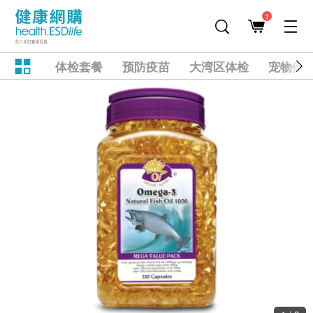
1
体检套餐
预防疫苗
大湾区体检
宠物健