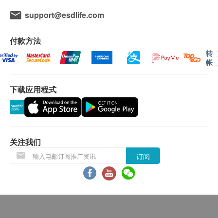
易有权拒绝接受该订单，或会于送货前透过电话或
PMCID: PMC6806028.
support@esdlife.com
电邮通知顾客再作安排出货事宜。
2. 舒缓关节不适
[2]
付款方法
保用條款：
数十则临床研究证实，服用鱼油能显著改善关节疼
转
货品质量保证，于顾客收到产品当日起计，食用期
痛、僵硬，维持关节健康灵活。
帐
应最少有6个月或以上。
[2] Lee YH, Bae SC, Song GG. Omega-3 polyunsaturated fatty acids
and the treatment of rheumatoid arthritis: a meta-analysis. Arch Med
下载应用程式
退换条款：
Res. 2012 Jul;43(5):356-62. doi: 10.1016/j.arcmed.2012.06.011.
当顾客收取已订购之货品时，有责任检查货品是否
Epub 2012 Jul 24. PMID: 22835600.
有损毁情况，一经确认签收，恕不接受退换。
退换产品必须包装完整，如退换之产品有任何残缺
3. 有助稳定情绪
[3]
关注我们
或过期退回，供应商有权不受理。
一则文献统合分析指出，omega-3多元不饱和脂肪酸
订阅
如有其他损坏或遗漏查询，顾客必须保留有效收据
对于焦虑忧郁情绪具有正面辅助的效果。
正本，并于送收货后3个工作天内按下列方式联络
[3] Liao Y, Xie B, Zhang H, He Q, Guo L, Subramanieapillai M, Fan B,
(热线/Whatsapp：8108 2733) 客户服务部跟进。
Lu C, McIntyre RS. Efficacy of omega-3 PUFAs in depression: A meta-
英文译本仅供参考，文义如与中文版有歧异，概以
analysis. Transl Psychiatry. 2019 Aug 5;9(1):190. doi:
中文版为准。
10.1038/s41398-019-0515-5. Erratum in: Transl Psychiatry. 2021 Sep