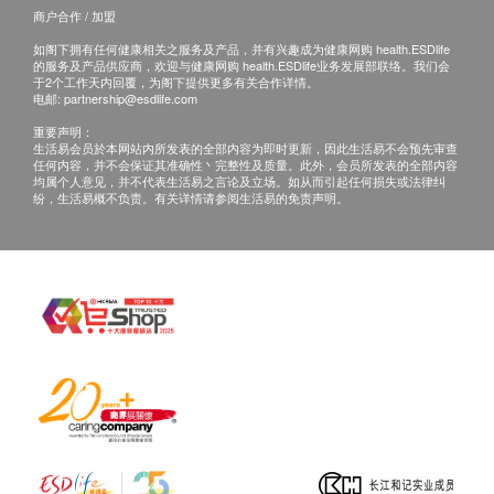
商户合作 / 加盟
7;11(1):465. PMID: 31383846; PMCID: PMC6683166.
电邮:
cs@ausupreme.com
如阁下拥有任何健康相关之服务及产品，并有兴趣成为健康网购 health.ESDlife
的服务及产品供应商，欢迎与健康网购 health.ESDlife业务发展部联络。我们会
4. 有助于婴儿大脑发展
[4] [5]
于2个工作天内回覆，为阁下提供更多有关合作详情。
电邮:
partnership@esdlife.com
怀孕期间omega-3的摄取对于胎儿发育非常重要，特
重要声明：
别在妊娠晚期（怀孕28周至40周），DHA会大量聚集
生活易会员於本网站内所发表的全部内容为即时更新，因此生活易不会预先审查
任何内容，并不会保证其准确性丶完整性及质量。此外，会员所发表的全部内容
于脑部及视网膜，对于正常发展有决定性的影响力。
均属个人意见，并不代表生活易之言论及立场。如从而引起任何损失或法律纠
纷，生活易概不负责。有关详情请参阅生活易的免责声明。
一项小型双盲对照研究发现，摄取DHA的孕妇所产下
的胎儿在问题解决测试能得到较高分数。另一项试验
也发现，怀孕期间（从20周开始到分娩前）摄取
omega-3幼儿在2岁时的手眼协调力测试分数明显较
佳。
[4] Judge MP, Harel O, Lammi-Keefe CJ. Maternal consumption of a
docosahexaenoic acid-containing functional food during pregnancy:
benefit for infant performance on problem-solving but not on
recognition memory tasks at age 9 mo. Am J Clin Nutr. 2007
Jun;85(6):1572-7. doi: 10.1093/ajcn/85.6.1572. PMID: 17556695.