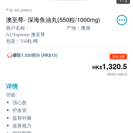
1 / 2
产品:
AUS_ESD012
澳至尊- 深海鱼油丸(550粒/1000mg)
商户名称：
产地：
澳洲
AUSupreme 澳至尊
包装：
550粒/樽
赚取1,320积分 (HK$13)
5% off
1,320.5
HK$
HK$1,390.0
详情
功效:
强心脏
护血管
益智补脑
改善视力