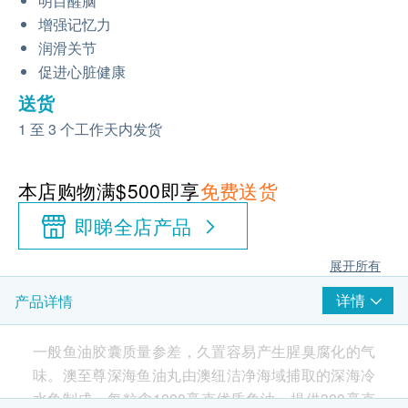
明目醒脑
增强记忆力
润滑关节
促进心脏健康
送货
1 至 3 个工作天内发货
本店购物满$500即享
免费送货
即睇全店产品
展开所有
详情
产品详情
一般鱼油胶囊质量参差，久置容易产生腥臭腐化的气
味。澳至尊深海鱼油丸由澳纽洁净海域捕取的深海冷
水鱼制成，每粒含1000毫克优质鱼油，提供300毫克