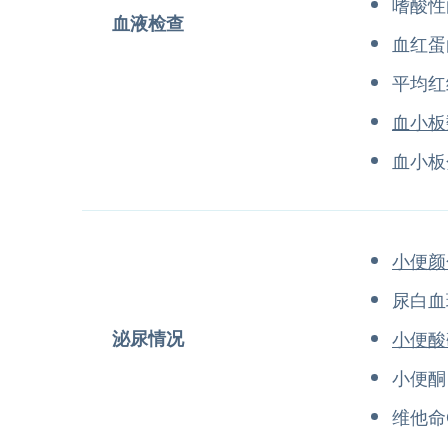
嗜酸性
血液检查
血红蛋
平均红
血小板
血小板
小便颜
尿白血
泌尿情况
小便酸
小便酮
维他命