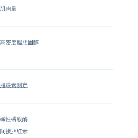
肌肉量
高密度脂胆固醇
脂联素测定
碱性磷酸酶
间接胆红素