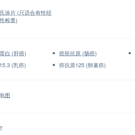
氏涂片 (只适合有性经
性检查)
蛋白 (肝癌)
癌胚抗原 (肠癌)
5.3 (乳癌)
癌抗原125 (卵巢癌)
电图
T