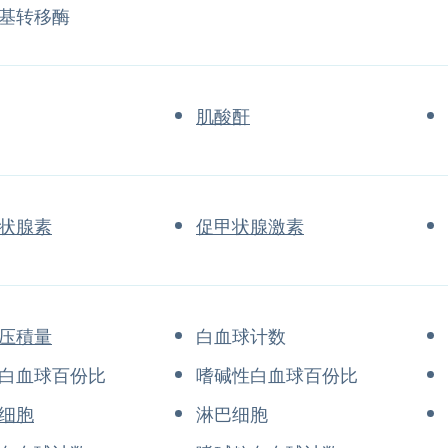
基转移酶
肌酸酐
状腺素
促甲状腺激素
压積量
白血球计数
白血球百份比
嗜碱性白血球百份比
细胞
淋巴细胞