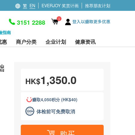
繁
EN
EVERJOY 奖赏计画
推荐朋友计划
1
3151 2288
登入以赚取更多优惠
檢指南
优惠
商户分类
企业计划
健康资讯
础
1,350.0
HK$
赚取4,050积分 (HK$40)
体检前可免费取消
购买