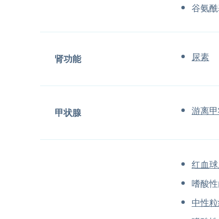
谷氨酰
尿素
肾功能
游离甲
甲状腺
红血球
嗜酸性
中性粒