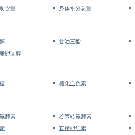
肪含量
身体水分总量
醇
甘油三酯
脂胆固醇
糖
糖化血色素
氨酵素
谷丙转氨酵素
素
直接胆红素