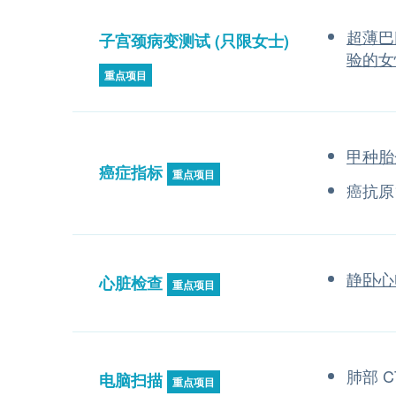
超薄巴
子宫颈病变测试 (只限女士)
验的女
重点项目
甲种胎
癌症指标
重点项目
癌抗原1
静卧心
心脏检查
重点项目
肺部 C
电脑扫描
重点项目