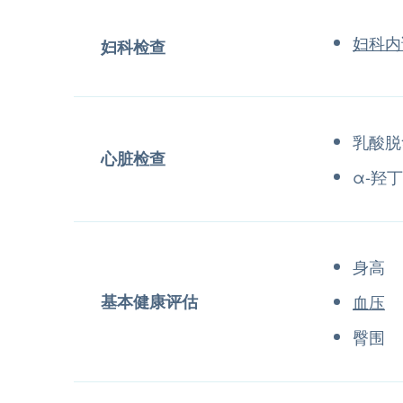
妇科内
妇科检查
乳酸脱
心脏检查
α-羟
身高
基本健康评估
血压
臀围