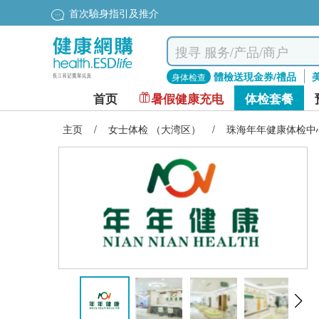
首次驗身指引及推介
體檢送現金券/禮品
身体检查
首页
暑假健康充电
体检套餐
主页
/
女士体检 （大湾区）
/
珠海年年健康体检中