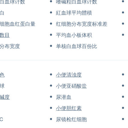
白血球计数
嗜碱粒白血球计数
白
紅血球平均體積
细胞血红蛋白量
红细胞分布宽度标准差
数目
平均血小板体积
分布宽度
单核白血球百份比
色
小便清浊度
球
小便亚硝酸盐
碱度
尿潜血
小便胆红素
C
尿镜检红细胞