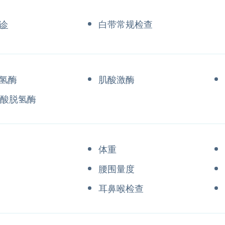
诊
白带常规检查
氢酶
肌酸激酶
丁酸脱氢酶
体重
腰围量度
耳鼻喉检查