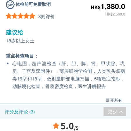
体检前可免费取消
1,380.0
HK$
HK$2,560.0
3则评价
建议给
18岁以上女士
重点检查项目：
心电图，超声波检查（肝、胆、脾、肾、甲状腺、乳
房、子宫及双附件），薄层细胞学检测，人类乳头瘤病
毒16型和18型，低剂量肺部电脑扫描，5项癌症指标，
动脉硬化检查，骨质密度检查，医生讲解报告
展开所有
更少
评分及评论 (3)
5.0
/5