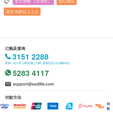
饮酒。
女士体检 （大湾区）
信心保证
深圳市福田区福保街道新港社区新洲南路2008号新洲同创
health.ESDlife订购成功之电邮以确认客户身份。
妇科内诊
检前1天晚上20:00 后不在进食，22:00点以后禁
汇C座4楼
适合18岁以上人士
人类乳头瘤病毒16型和18型
订单如需改期，请至少提前1日联络瑞慈体检 （联
水。
营业时间：星期一、星期三-星期日7:30AM-10:30AM
薄层细胞学检测 (适合有性经验的女性检查)
络电话：+86 4001688188；WeChat：+86
体检当日早晨禁食禁水,保持空腹。
每星期二、内地公众假期休息
白带常规检查
15601761306）。
身体检查计划有效期为3个月，客户必须于3个月内
心脏病风险评估
各类药品
重点项目
（由确认付款日期起计）接受有关检查，逾期作
如套餐含有C13呼气检查,则检前一个月内不要服用
废。
心电图
订购及查询
抗生素,铋制剂、质子泵抑制剂类幽门螺杆菌检前1
体检时, 如果遇到医生不会説广东话的情况，瑞慈
3151 2288
电脑扫描
重点项目
个月敏感药物。
体检可安排医护人员陪同提供翻译服务。
星期一至六早上9时至晚上12时; 星期日及公众假期休息
检前3天不要服用对肝、肾功能有损害的药物。
如果商户页面与体检计划页面的繁体中文、简体中
低剂量肺部电脑扫描
5283 4117
文、英文三个版本有任何抵触或不相符之处，应以
骨质密度
繁体中文版本为准。
重点项目
体检当日
support@esdlife.com
骨质密度测验
如受检者正在服用治疗糖尿病、高血压、心脏病、
二、报告领取和讲解
哮喘等慢性疾病的药物，受检当日不要停药，喝少
付款方法
体检报告为简体中文版本。
2
基本项目
量水服药。
转
体检报告会在体检后5-7个工作日内完成，并通过
帐
女性体检经期月经期间请勿留取尿液、粪便，暂缓
短讯通知客户，客户可选择以下途径查看体检报