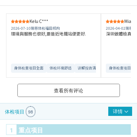
Kelu C***
Mia G
2026-07-10
瑞慈体检福田机构
2026-04-02
瑞慈体
環境與服務也很好,要是近地鐵站便更好.
深圳做體檢真係
身体检查项目全面
体检环境舒适​
讲解报告清晰​
身体检查项目全
查看所有评论
详情
体检项目
98
1
重点项目