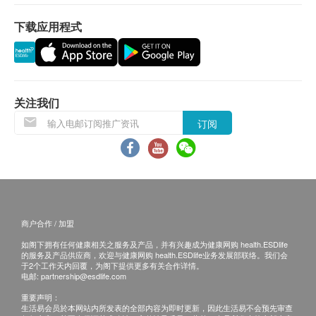
心脏检查
阴超及妇科检查，待经期结束后三天再补检。
告：
下载应用程式
备孕、怀孕或可能已受孕者,请预先告知医护人员,
预留E-mail，瑞慈体检会在报告完成后发送至
高敏感丙种反应蛋白
勿做X光、CT等具有放射性的检查,妇科及孕期阴
客人电邮地址；
基本健康评估
超检查。
预留邮寄地址，瑞慈体检会在报告完成后邮
做其他各项检查前也请告知医生自身的备孕/怀孕
寄，邮费到付（可送到港澳地区）；
身高
情况，便于医生作出更准确的判断。
关注我们
报告完成后到体检中心领取。 免费列印纸质体
体重
阴超检查仅限已婚或有性生活者,未婚女性不做妇
检报告。
订阅
体质指标
科检查，检查前建议排空膀胱。
体检报告完成后可预约医生讲解报告，客户可选择
血压
宫颈涂抹片受检前3日起,请勿做阴道冲洗，勿使用
以下渠道：
腰围量度
阴道药物，以得到准确的检查结果。
臀围
微信讲解：需至少提前1日预约具体时间（联络
腰臀围比值
电话：+86 4001688188；WeChat：+86
耳鼻喉检查
15601761306），医生会添加客人微信，并通
商户合作 / 加盟
内科检查
过微信联络客人解读。
如阁下拥有任何健康相关之服务及产品，并有兴趣成为健康网购 health.ESDlife
外科检查
电话讲解：需至少提前1日预约具体时间（联络
的服务及产品供应商，欢迎与健康网购 health.ESDlife业务发展部联络。我们会
于2个工作天内回覆，为阁下提供更多有关合作详情。
电话：+86 4001688188；WeChat：+86
血脂
电邮:
partnership@esdlife.com
15601761306），医生会按预约时间主动联络
重要声明：
总胆固醇
客户。
生活易会员於本网站内所发表的全部内容为即时更新，因此生活易不会预先审查