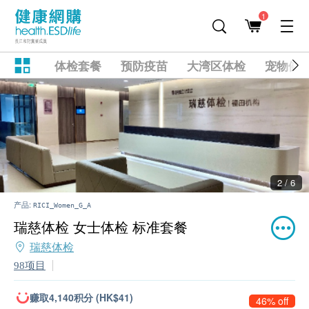
1
体检套餐
预防疫苗
大湾区体检
宠物健
2 / 6
产品:
RICI_Women_G_A
瑞慈体检 女士体检 标准套餐
瑞慈体检
98项目
赚取4,140积分 (HK$41)
46% off