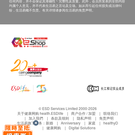
任何内容，并不会保证其准确性丶完整性及质量。此外，会员所发表的全部内容
甘油三酯
当面讲解：需至少提前1日预约具体时间（联络
均属个人意见，并不代表生活易之言论及立场。如从而引起任何损失或法律纠
纷，生活易概不负责。有关详情请参阅生活易的免责声明。
高密度脂蛋白胆固醇
电话：+86 4001688188；WeChat：+86
低密度脂蛋白胆固醇
15601761306），体检人在约定时间到体检中
心聼医生当面讲解。
糖尿
三、免责声明
空腹血糖
如有争议，健康网购health.ESDlife 及瑞慈体检保留
糖化血红素
最后决定权。
肝功能
所有健康检查/服务并非作为医务诊断或治疗用
途。当阁下身体健康出现任何疾病徵兆时，应立即
白蛋白
谘询有认可资格的医生，作出诊断及治疗。
谷丙转氨酶
本服务/产品由商户提供。生活易【健康网购
谷草转氨酶
health.ESDlife】并没有经营或提供本服务/产品。
球蛋白
碱性磷酸酶
有关此服务/产品的错漏或延误，或因使用此服务/
© ESD Services Limited 2000-2026
总蛋白质
产品而引致的损失、损害、受伤或法律诉讼，健康
关于健康网购 health.ESDlife
商户合作 / 加盟
联络我们
加入我們
条款及细则
隐私声明
免责声明
白蛋白/球蛋白比值
网购health.ESDlife概不负责。一切有关的索偿或
生活易旗下业务：
新婚
Anniversary
家庭
healthyD
总胆红素
健康网购
Digital Solutions
查询，须向提供服务之体检中心或商户提出。