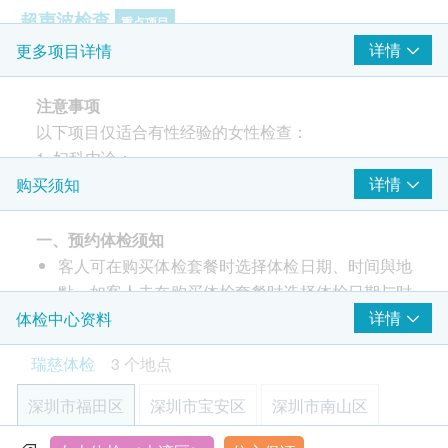
超声波检查
重点项目
详情
更多项目详情
B超檢查- 上腹部: 肝脏
B超檢查- 上腹部: 胆囊
注意事项
B超檢查- 上腹部: 脾脏
以下项目仅适合有性经验的女性检查：
上腹腔超声波:肾
1. 妇科内诊；
甲状腺超声波
2. 白带常规检查；
详情
购买须知
B超檢查- 乳房
3. 薄层细胞学检测;
子宫及双附件超声波（经阴道）
4. 人类乳头瘤病毒16型和18型；
一、预约体检须知
癌症指标
重点项目
5. 子宫及双附件超声波（经阴道）。
客人可在购买体检套餐时选择体检日期、时间與地
點。如客人未在购买体检套餐时选择体检日期与时
甲种胎蛋白 (肝癌)
体检注意事项
癌抗原 19.9 (胰脏癌)
间，须自行联络瑞慈体检进行预约（联络电话：
详情
体检中心资料
癌抗原125 (卵巢癌)
+86 4001688188；WeChat：+86
瑞慈体检
3 个地点
癌抗原 15.3 (乳房) - 只限女士
15601761306）。瑞慈体检会发送电邮确认体检
饮水饮食
癌胚抗原
事宜，请客人下单后留意电邮消息。
检前3天正常饮食即可,不吃油腻食物、动物内脏、
深圳市福田区
深圳市宝安区
深圳市南山区
客户至现场后，瑞慈体检工作人员会核对客户的姓
鸡血、鸭血等血制品及不易消化的高蛋白食物,勿
妇科检查
重点项目
名、出生年月日、手机号及健康网购