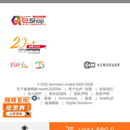
咨询有认可资格的医生，作出诊断及治疗。
本服务/产品由商户提供。生活易【健康网购
health.ESDlife】并没有经营或提供本服务/产品。
有关此服务/产品的错漏或延误，或因使用此服务/
产品而引致的损失、损害、受伤或法律诉讼，健康
网购health.ESDlife概不负责。一切有关的索偿或
查询，须向提供服务之体检中心或商户提出。
© ESD Services Limited 2000-2026
关于健康网购 health.ESDlife
商户合作 / 加盟
联络我们
加入我們
条款及细则
隐私声明
免责声明
生活易旗下业务：
新婚
Anniversary
家庭
healthyD
健康网购
Digital Solutions
1,680.0
HK$