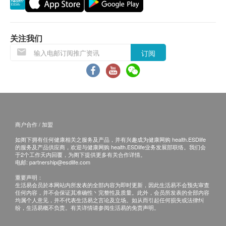
告，其后客户可透过电邮发送或预约前往检验中心提
取报告。如有需要，客户可约见医生解释报告（须另
付医生咨询费，药费另计）。
关注我们
* 癌症检查及男士身体检查：
订阅
- 嘉伟男士健康中心会于大约4至7个工作天内提供报
告，其后客户可透过电邮发送或预约前往检验中心提
取报告。如有需要，客户可约见医生解释报告（须另
付医生咨询费，药费另计）。
* 生蛇疫苗注射计划：
- 生蛇疫苗注射计划由注册男医生负责注射评估及注
商户合作 / 加盟
射程序。医生会于注射前解释基本注射流程。客户须
如阁下拥有任何健康相关之服务及产品，并有兴趣成为健康网购 health.ESDlife
的服务及产品供应商，欢迎与健康网购 health.ESDlife业务发展部联络。我们会
于接受疫苗注射前签署同意书。如需额外咨询医生更
于2个工作天内回覆，为阁下提供更多有关合作详情。
电邮:
partnership@esdlife.com
多有关疫苗注射的详情，须另付医生咨询费。
重要声明：
生活易会员於本网站内所发表的全部内容为即时更新，因此生活易不会预先审查
免责声明：
任何内容，并不会保证其准确性丶完整性及质量。此外，会员所发表的全部内容
均属个人意见，并不代表生活易之言论及立场。如从而引起任何损失或法律纠
所有健康检查/服务并非作为医务诊断或治疗用
纷，生活易概不负责。有关详情请参阅生活易的免责声明。
途。当阁下身体健康出现任何疾病征兆时，应立即