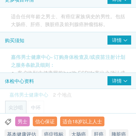
游离前列腺癌抗原/前列腺癌抗原比率
大肠癌风险评估
适合任何年龄之男士、有癌症家族病史的男性。包括
重点项目
大肠癌、肝癌、胰脏癌及前列腺癌肿瘤指标。
癌胚抗原
前列腺癌风险评估
详情
购买须知
包括大肠癌、肝癌、胰脏癌及前列腺癌肿瘤指标。
重点项目
前列腺特异性抗原
嘉伟男士健康中心- 订购身体检查及/或疫苗注射计划
注意事项:
游离型前列腺特异性抗原
之服务条款及细则：
- 请详阅以下「条款及细则」了解更多服务需知及注
客户收到由健康网购health.ESDlife寄出之确认成
意事项
2
基本项目
功付款电邮後，嘉伟男士健康中心将於随後2个工
详情
体检中心资料
作天办公时间内，致电客户确认预约时间，并安排
肝癌风险评估
嘉伟男士健康中心
2 个地点
客户於预约确认後的最快7个工作天後进行身体检
查及/或疫苗注射。客户亦可在订单确认後致电本
甲种胎儿蛋白 AFP
尖沙咀
中环
中心预约（电话：2375 3322）
胰脏癌风险评估
男士
信心保证
适合18岁以上人士
香港九龙尖沙咀广东道海港城海洋中心1211室
嘉伟男士健康中心提供以下时段给客户进行身体检查
肿瘤指标19.9 (胰脏)
基本健康评估
癌症指标
大肠癌
肝癌
胰脏癌
显示地图
及/或疫苗注射︰