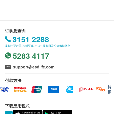
身体检查及/或疫苗注射计划适合任何人士订购
（18岁以下人士，如进行身体检查及/或疫苗注
射，须由家长陪同并签署疫苗注射同意书）。
本身体检查及/或疫苗注射计划有效期为六个月，
订购及查询
客户必须于六个月内（由确认付款日期起计）接受
3151 2288
有关检查，客户需提前预约相关检查，逾期作废。
订购一经确认，不设退款。
星期一至六早上9时至晚上12时; 星期日及公众假期休息
此优惠不可兑换现金或与其他优惠、折扣劵及现金
5283 4117
劵同时使用。
所有身体检查及/或疫苗注射并非作为医务诊断或
support@esdlife.com
治疗用途。
如有争议，健康网购health.ESDlife及嘉伟男士健
付款方法
康中心保留最后决定权。
转
帐
以下为适用于个别产品的条款及细则：
* 一般身体检查及/或性病检查计划：
下载应用程式
- 嘉伟男士健康中心会于大约1至3个工作天内提供报