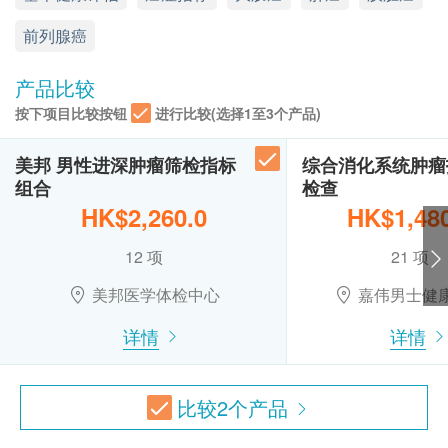
基本健康评估
前列腺癌
星期一至五︰9:00a.m. – 1:00p.m.; 2:30p.m. – 7:00p.m.
尖沙咀诊所
星期六︰9:00a.m. – 2:00p.m.
详细医学问卷
星期日及公众假期︰休息
地址: 香港九龙尖沙咀广东道海港城海洋中心1211室
产品比较
血压
诊症时间:
脉搏率
按下项目比较按钮
进行比较(选择1至3个产品)
星期一至五: 9:00am – 1:00pm; 2:30 – 7:00pm
体重
星期六: 9:00am – 2:00pm
身高
美邦 男性进深肿瘤筛检指标
综合消化系统肿瘤
星期日及公众假期: 休息
组合
检查
HK$2,260.0
HK$1,480
中环诊所 (只限性病检查及疫苗注射)
12 项
21 项
地址: 香港中环砵典乍街10号6楼601室
诊症时间:
美邦医学体检中心
嘉伟男士健
星期一至五: 9:00am – 1:00pm; 2:30 – 7:00pm
详情
详情
星期六: 9:00am – 2:00pm
星期日及公众假期: 休息
比较
2
个产品
性病检查包括以下计划(MHS_ESD_M_5,
MHS_ESD_M_12)