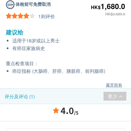
体检前可免费取消
1,680.0
HK$
HK$3,680.0
1则评价
建议给
适用于18岁或以上男士
有癌症家族病史
重点检查项目：
癌症指标 (大肠癌、肝癌、胰脏癌、前列腺癌)
展开所有
更少
评分及评论 (1)
4.0
/5