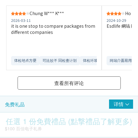
Chung W*** K***
Ho C*
2026-03-11
2024-10-29
it is one stop to compare packages from
Esdlife 網
different companies
体检地点方便
可比较不 同检查计划
体检环境舒适​
网站介面易用
查看所有评论
详情
免费礼品
任選 1 份免費禮品 (點撃禮品了解更多)
$100 百佳电子礼券