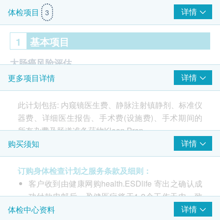
详情
体检项目
3
1
基本项目
大肠癌风险评估
详情
更多项目详情
大肠内窥镜检查
报告
此计划包括: 内窥镜医生费、静脉注射镇静剂、标准仪
器费、详细医生报告、手术费(设施费)、手术期间的
医生讲解报告
$100 AEON 礼券
所有杂费及肠道准备药物Klean Prep。
检查前医生评估
*如医生首次会诊评估后，客户并不适合进行内视镜检
详情
购买须知
查，将需支付医生诊症费用HKD350，余下差额将会
退回。
订购身体检查计划之服务条款及细则：
*如检查过程中发现瘜肉，需另加$4,200,包括瘜肉切
客户收到由健康网购health.ESDlife 寄出之确认成
除术及活细胞组织化验之费用。
功付款电邮后，盈健医疗将于1-2个工作天内，致
电客户预约身体检查的时间及地点。
详情
体检中心资料