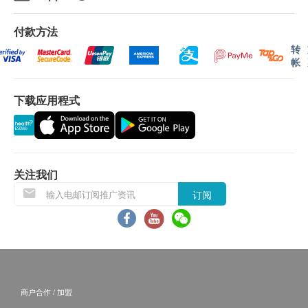
所有身体检查并非作为医务诊断或治疗用途。谨此
病人可以食用淀粉质、蛋白质及脂肪类食物。
付款方法
提醒阁下，尽管检查结果表面上属正常，还是有可
转
能有某些隐藏的疾病在稍后时间才会显现。
检查前一天准备：全日只进食流质食物，例如鱼肉
帐
故当阁下身体出现任何疾病征兆时，应立即咨询有
粥、碎肉粥。
认可资格的医生，作出诊断及治疗。
下载应用程式
检查当天：早上服用医生处方的大肠清泻剂，请按指
此计划必须经医护人员评估是否适合进行。若经评
示用泻剂(不建议病人自行购买服用)。饮用泻剂前，
估后，客户并不适合进行检查，将需支付评估费用
病人可先准备2公升的电解质水、清洁皮肤用的湿纸
HKD350
，差额将会退回。
巾及凡士林。
关注我们
订购疫苗检查计划之服务条款及细则，敬请留意以下
检查前六小时：禁止进食，但病人还可以补充适量水
订阅
接种须知：
份。
对疫苗成份过敏之人士都不宜接受注射。
注射当天如有发烧或正服用抗生素，建议延迟注
射。
正在怀孕或哺乳中、免疫力低下、正在接受药物治
疗(如化疗、类固醇等)，应先咨询医生意见及指导
商户合作 / 加盟
下方可接受注射。