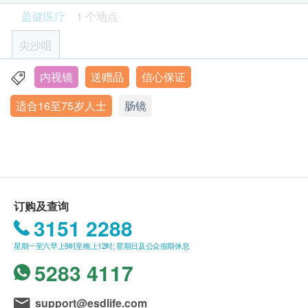
客户亦可自行致电2397 2111 向体验中心职员联
采用微创日间手术检查程式，客人检查后可于休息室
盈健医疗
1 个地点
络。 (办公时间：星期一至六；上午9时至下午6时
放松休息，于数个小时内回家。
30分)
尖沙咀
客户必须于预约当天出示身份证及列印订购确认信
大肠镜检查流程包括
$300 hutchgo.com 旅遊礼券
以确认身份。
医生会诊：医生判断病人是否适合及让病人了解相
内视镜
送赠品
信心保证
九龙尖沙咀梳士巴利道3号星光行1楼102B号铺
请注意: 由2025年6月9日起订购之身体检查计划或
关风险
适合16至75岁人士
肠镜
显示地图
疫苗计划，有效期延至6个月，客户必须于6个月内
(由确认付款日期起计) 接受有关检查，逾期作废。
大肠镜检查流程
健柏医学管理中心
订购一经确认，不设退款。
1)注射麻醉
健康检查服务：
进行身体检查后，一般情况下，可于7至10个工作
星期一至五：9:00a.m – 2:00p.m; 3:00p.m - 6:00p.m
2)内视镜由病人肛门进入大肠作仔细检查
星期六：9:00a.m – 2:00p.m
天内发出验身报告。
3)整个过程需时15-45分钟
星期日及公众假期：休息
除了个别计划由医生讲解报告，一般情况下，将由
医生解释报告
订购及查询
疫苗服务：
注册护士在电话上讲解，及安排领取报告事宜。
3151 2288
星期一至六：9:00a.m – 2:00p.m; 3:00p.m - 6:00p.m
所有自选项目一经电话确认预约后，项目不得作出
检查前准备：
星期日及公众假期：休息
星期一至六早上9时至晚上12时; 星期日及公众假期休息
更改。
检查前三天准备：建议如病人有服用阿士匹灵、薄血
5283 4117
附加项目检验者必须跟计划检验者为同一人。
丸类别的药物请事先通知医生。在某些情况下医生可
如有争议，健康网购health.ESDlife 及盈健医疗保
能会要求病人停服某类药物。停止服食含高纤维食物
support@esdlife.com
留最后决定权。
及饮品，例如菜、生果、麦皮、菇类及谷类食物等。