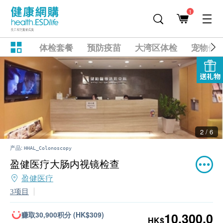
1
体检套餐
预防疫苗
大湾区体检
宠物健
送礼物
2 / 6
产品:
HHAL_Colonoscopy
盈健医疗大肠内视镜检查
盈健医疗
3项目
赚取30,900积分 (HK$309)
10,300.0
HK$