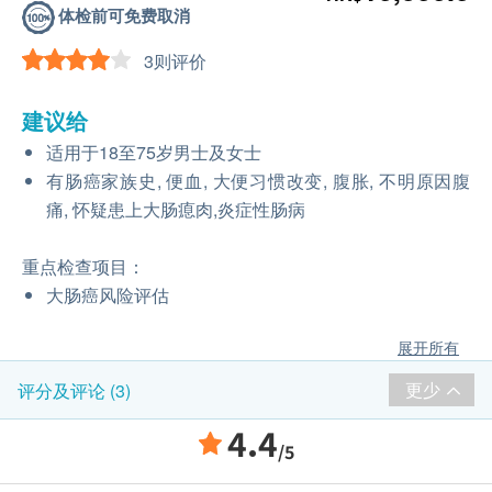
体检前可免费取消
3则评价
建议给
适用于18至75岁男士及女士
有肠癌家族史, 便血, 大便习惯改变, 腹胀, 不明原因腹
痛, 怀疑患上大肠瘜肉,炎症性肠病
重点检查项目：
大肠癌风险评估
展开所有
更少
评分及评论 (3)
4.4
/5