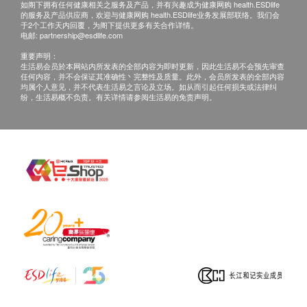
如阁下拥有任何健康相关之服务及产品，并有兴趣成为健康网购 health.ESDlife
如正服用药物，但不清楚能否接受该疫苗注射，建
的服务及产品供应商，欢迎与健康网购 health.ESDlife业务发展部联络。我们会
于2个工作天内回覆，为阁下提供更多有关合作详情。
议先咨询医生意见或于注射日携同有关药物给医护
电邮:
partnership@esdlife.com
人员检查，方决定是否适合注射。
重要声明：
若经医护人员评估后，阁下并不适合进行疫苗注
生活易会员於本网站内所发表的全部内容为即时更新，因此生活易不会预先审查
任何内容，并不会保证其准确性丶完整性及质量。此外，会员所发表的全部内容
射，将需支付医生诊症费用HK$350，差额将会退
均属个人意见，并不代表生活易之言论及立场。如从而引起任何损失或法律纠
纷，生活易概不负责。有关详情请参阅生活易的免责声明。
回。
免责声明：
所有健康检查/服务并非作为医务诊断或治疗用
途。当阁下身体健康出现任何疾病征兆时，应立即
咨询有认可资格的医生，作出诊断及治疗。
本服务/产品由商户提供。生活易【健康网购
health.ESDlife】并没有经营或提供本服务/产品。
有关此服务/产品的错漏或延误，或因使用此服务/
产品而引致的损失、损害、受伤或法律诉讼，健康
网购health.ESDlife概不负责。一切有关的索偿或
查询，须向提供服务之体检中心或商户提出。