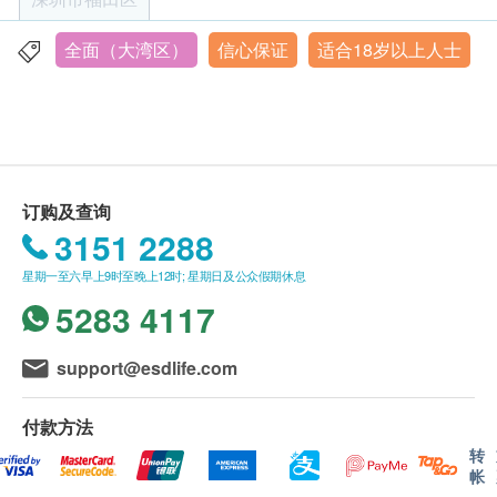
癌抗原 19.9 (胰脏癌)
0755-83117954、+86-0755-83110237-
内有服用消炎药、护胃药，此项延后检查.
癌抗原 125 (卵巢) - 只限女士
1681、+86-0755-83310237-2900）。
受检当日请着轻便装，女士建议着裤装，勿穿有金
全面（大湾区）
信心保证
适合18岁以上人士
龙尾院区：深圳市梅林街道梅亭路1号4栋
癌抗原 15.3 (乳房) - 只限女士
客户至现场后，医疗中心工作人员会核对客户的姓
属内衣裤，勿携带贵重饰品。
癌抗原 72.4 (胃)
周一至周日8：00-12：00，14：00-17：00，节假日另行通
名、出生年月日、手机号及健康网购
知
鳞状细胞癌抗原
health.ESDlife订购成功之电邮。
第四人类附睪蛋白质（卵巢）
订单如需改期，请至少提前1个工作日联络医疗中
EB病毒Rta-IgG（鼻咽癌）
心（联络电话：+86-0755-83117954、+86-0755-
订购及查询
83110237-1681、+86-0755-83310237-2900）。
妇科检查
重点项目
3151 2288
身体检查计划有效期为3个月，客户必须于3个月内
白带常规检查
（由确认付款日期起计）接受有关检查，逾期作
星期一至六早上9时至晚上12时; 星期日及公众假期休息
细菌性阴道病
废。
5283 4117
体检时, 如果遇到医生不会说广东话的情况，医疗
心脏检查
重点项目
中心可安排医护人员陪同提供翻译服务。
support@esdlife.com
同型半胱氨酸
如果商户页面与体检计划页面的繁体中文、简体中
十二导联心电图
文、英文三个版本有任何抵触或不相符之处，应以
付款方法
繁体中文版本为准。
转
电脑扫描
重点项目
帐