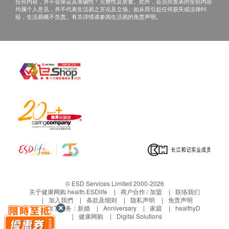
医生会按预约时间主动联络客户。
任何内容，并不会保证其准确性丶完整性及质量。此外，会员所发表的全部内容
均属个人意见，并不代表生活易之言论及立场。如从而引起任何损失或法律纠
甘油三酯
2. 当面讲解：需至少提前1个工作日预约具体时间
纷，生活易概不负责。有关详情请参阅生活易的免责声明。
高密度脂蛋白胆固醇
（联络电话：+86-0755-83117954、+86-0755-
低密度脂蛋白胆固醇
83110237-1681、+86-0755-83310237-2900），
体检客户在约定时间到医疗中心聼医生当面讲解。
糖尿
如预约当面讲解，以下地点可供选择：
空腹血糖
地址：深圳市梅林街道梅亭路1号4栋深圳市福
糖化血红蛋白
田区第二人民医院1楼
肝功能
三、免责声明
白蛋白
总胆红素
如有争议，健康网购health.ESDlife及医疗中心保留最
直接胆红素
后决定权。
总蛋白质
1. 所有健康检查/服务并非作为医务诊断或治疗用途。
丙种谷氨转移酶
© ESD Services Limited 2000-2026
当阁下身体健康出现任何疾病征兆时，应立即咨询有
关于健康网购 health.ESDlife
商户合作 / 加盟
联络我们
胆碱酯酶
认可资格的医生，作出诊断及治疗。
加入我們
条款及细则
隐私声明
免责声明
生活易旗下业务：
新婚
Anniversary
家庭
healthyD
天门冬氨酸氨基转移酶
2. 本服务/产品由商户提供。生活易【健康网购
健康网购
Digital Solutions
health.ESDlife】并没有经营或提供本服务/产品。有