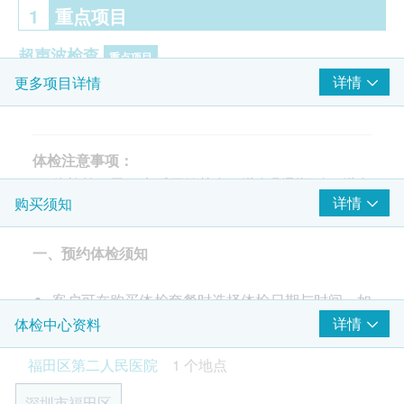
1
重点项目
超声波检查
重点项目
详情
更多项目详情
B超檢查-肝
甲状腺超声波
胆脏超声波
脾脏超声波
体检注意事项：
胰脏超声波
体检前一天20点后开始禁食，避免剧烈运动，避免
详情
购买须知
颈部淋巴结超声波
进食高蛋白、高嘌呤、高盐食物和酒，保持空腹状
泌尿系统超声（输尿管及膀胱）
态。
双侧颈、椎+锁骨下动脉超声波
一、预约体检须知
糖尿病、高血压、心脏病等慢性病患者，在必须要
门静脉超声波
服药的情况下可以服药，建议以少量白开水送服药
子宫及双附件超声波
客户可在购买体检套餐时选择体检日期与时间。如
物。
客户未在购买体检套餐时选择体检日期与时间，福
详情
体检中心资料
注意事项：备孕或已孕者勿做放射检查（包括
癌症指标
重点项目
田第二人民医院将会于订单成功付款后的2个工作
CT、X片、胸片、MRI磁共振、呼气试验）。
福田区第二人民医院
1 个地点
甲种胎蛋白 (肝癌)
日内致电客户进行预约。客户亦可至少提前1个工
已婚女士经期结束后3天方可做妇科检查
癌胚抗原(肠癌普查)
作日联络医疗中心进行预约（联络电话：+86-
如有呼气试验需空腹4小时且禁水2小时。如1个月
深圳市福田区