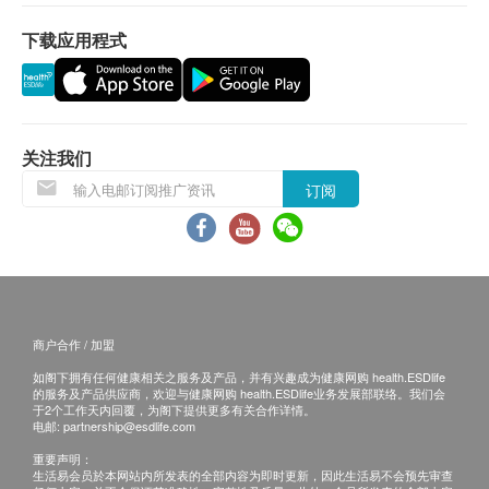
二、体检报告领取和讲解
胸部CT
报告语言为简体中文。
下载应用程式
骨质密度
重点项目
体检报告会在体检后10个工作日内完成，客户可选
择以下途径查看体检报告：
双光子或X线能量骨密度
1. 体检报告完成后，医疗中心会发送提醒讯息提醒
关注我们
2
基本项目
客户查看报告 。
订阅
2. 预留E-mail，医疗中心会在报告完成后发送至客
基本健康评估
人电邮地址。
血压
3. 预留邮寄地址，医疗中心会在报告完成后邮寄，
身高
邮费到付（可送到港澳地区）
体重
外科检查
商户合作 / 加盟
体检报告完成后可预约医生讲解报告，客户可选择
内科检查
以下渠道：
如阁下拥有任何健康相关之服务及产品，并有兴趣成为健康网购 health.ESDlife
五官科检查：眼耳鼻口舌
的服务及产品供应商，欢迎与健康网购 health.ESDlife业务发展部联络。我们会
1. 电话讲解：需至少提前1个工作日预约具体时间
于2个工作天内回覆，为阁下提供更多有关合作详情。
电邮:
partnership@esdlife.com
（联络电话：+86-0755-83117954、+86-0755-
血脂
重要声明：
83110237-1681、+86-0755-83310237-2900），
生活易会员於本网站内所发表的全部内容为即时更新，因此生活易不会预先审查
总胆固醇