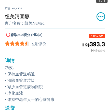
2 / 4
产品:
WF_CP54
纽美清固醇
商户名称：
纽美NuMed
赚取393积分 (HK$3)
10% off
393.3
2则评价
HK$
HK$437.0
详情
功效:
• 保持血管道畅通
• 清除血管道垃圾
• 减少血管道废物囤积
• 净化血液
• 维持中老年人士的心脏健康
送货