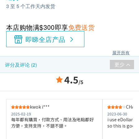
3 至 5 个工作天内发货
本店购物满$300即享
免费送货
即睇全店产品
展开所有
更少
评分及评论 (2)
4.5
/5
kwok i***
CHAK 
2025-02-19
2023-06-30
每年都有購買，付款方式、用法及地點都好
i use eDollar to
方便，支持支持，不錯不錯。
so this is good f