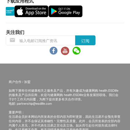
下载应用程式
排。
保证：
1. 货品质量保證，於顾客收到产品当日起计，食用期
应最少有6个月或以上。
关注我们
订阅
退换条款：
1. 当顾客收取已订购之货品时，有责任检查货品是否
有损毁情况，一经确认签收，恕不接受退换。
2. 退换产品必须包装完整，如退换之产品有任何残缺
或过期退回，供应商有权不受理。
商户合作 / 加盟
3. 如有其他损坏或遗漏查询，顾客必须保留有效收据
如阁下拥有任何健康相关之服务及产品，并有兴趣成为健康网购 health.ESDlife
正本，并於送货後3个工作天内按下列方式联络健康
的服务及产品供应商，欢迎与健康网购 health.ESDlife业务发展部联络。我们会
网购health.ESDlife客户服务部跟进。
于2个工作天内回覆，为阁下提供更多有关合作详情。
电邮:
partnership@esdlife.com
电邮: support@esdlife.com / 健康网购health.ESDlife
重要声明：
客服热线: (852) 3151-2288
生活易会员於本网站内所发表的全部内容为即时更新，因此生活易不会预先审查
任何内容，并不会保证其准确性丶完整性及质量。此外，会员所发表的全部内容
均属个人意见，并不代表生活易之言论及立场。如从而引起任何损失或法律纠
纷，生活易概不负责。有关详情请参阅生活易的免责声明。