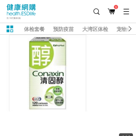
1
体检套餐
预防疫苗
大湾区体检
宠物健