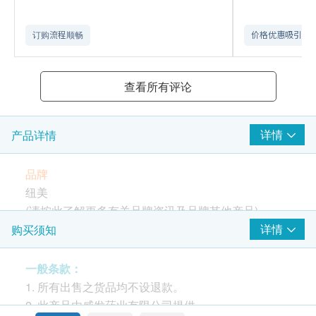
订购流程顺畅
价格优惠吸引
查看所有评论
详情
产品详情
品牌
纽美
(请按
此
了解更多有关品牌资讯及品牌其他产品)
产地
详情
购买须知
美国
有效期
一般条款：
18个月
1. 所有出售之货品均不设退款。
包装
2. 此产品由威发药业有限公司提供。