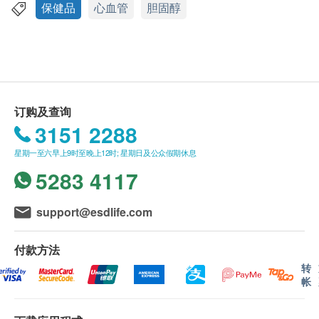
120粒
3. 如有任何争议，威发药业有限公司及健康网购
保健品
心血管
胆固醇
产品详情
health.ESDlife保留最终决议权。
【NuMed清固醇】是从大米天然发酵精製而成，不含
化学成分，百分百天然产品。根据研究发现，红麴能
送货条款：
有助消化，去油解腻，保持血管道畅通，清除阻塞血
1. 每张订单购买古宝, 纽美, 澳洲净痘, 佳力等品牌产
管道物质，促进血液循环，保持心脏健康。
品总额满HK$300，即可享香港本地免费送货服务
订购及查询
（不包括需入仓等附加费）。每张订单账单总额未满
3151 2288
欧美多份临床报告証实，
HK$300需附加HK$30运费。(该费用并不包括任何运
水溶性纤维的食物如麦皮、燕麦及含奥米加 3
星期一至六早上9时至晚上12时; 星期日及公众假期休息
输附加费)。
(Omega 3) 不饱和脂肪酸的食物如果仁、三文鱼、吞
5283 4117
2. 我们将於确定订单後3-5个工作天内安排发货。
拿鱼、大豆食品和红麴能有助防止有害物质堵塞血管
3. 不排除运送时间会因节日而有所影响。当八号烈风
道及促进血液循环，令心脏健康。
讯号悬掛或黑色暴雨警告生效时，送货服务时间将会
support@esdlife.com
延迟。
4. 所有订单须视乎相关货品的供应情况再作最後确
付款方法
认。倘若健康网购health.ESDlife未能提供任何订单上
转
帐
的货品，健康网购health.ESDlife有权拒绝接受该订
单，并且会於送货前透过电话或电邮通知顾客再作安