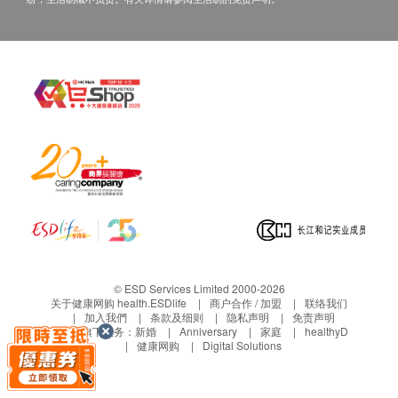
功效
• 保持血管道畅通
• 清除血管道垃圾
• 减少血管道废物囤积
• 淨化血液
• 维持中老年人士的心脏健康
成份
每粒含红麴精华粉末 600毫克
用法
每日1 次，每次 2粒。或按医生指示服用。
产品包装
© ESD Services Limited 2000-2026
6cm x 6.7cm x 12.5cm
关于健康网购 health.ESDlife
商户合作 / 加盟
联络我们
加入我們
条款及细则
隐私声明
免责声明
生活易旗下业务：
新婚
Anniversary
家庭
healthyD
品牌
健康网购
Digital Solutions
纽美
产地