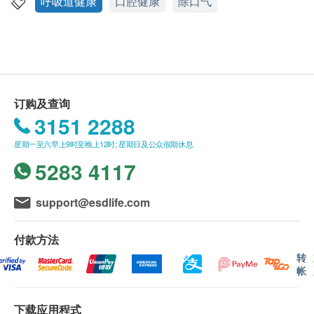
应最少有9个月或以上。
呼吸道健康
口腔健康
除口气
功效
此产品由 香港永明药业有限公司 提供。
维倍加清热醇成份中的螺旋藻含大量抗氧化物，可有
如有任何争议，香港永明药业有限公司 及 健康网
效清除热气，巩固口腔的健康，对肺胃蕴热引起的口
购health.ESDlife保留最终决议权。
气、口臭、眼睛不适、咽喉不适、热气等均有显著功
效。
订购及查询
送货条款：
3151 2288
服用方法
购买 永明制药 产品总额满HK$500，即可享本地
每日2次，每次1-2片
星期一至六早上9时至晚上12时; 星期日及公众假期休息
免费送货服务。账单总额未满HK$500需附加
5283 4117
HK$30运费。
注意事项
我们将于确定订单后3-5个工作天内安排发货。
用后如有不良反应或过敏反应，请立刻停止使用
不排除运送时间会因节日而有所影响。当八号烈风
support@esdlife.com
密封、置于阴凉干燥处；勿让儿童自取
讯号悬挂或黑色暴雨警告生效时，送货服务时间将
会延迟。
付款方法
所有订单须视乎相关货品的供应情况再作最后确
转
帐
认。倘若健康网购health.ESDlife未能提供任何订
单上的货品，健康网购health.ESDlife有权拒绝接
下载应用程式
受该订单，并且会于送货前透过电话或电邮通知顾