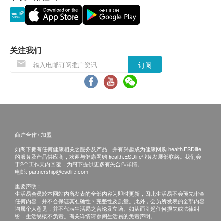
客再作安排。
退换条款：
关注我们
当顾客收取已订购之货品时，有责任检查货品是否
订阅
有损毁情况，一经确认签收，恕不接受退换。
退换产品必须包装完整，如退换之产品有任何残缺
或过期退回，供应商有权不受理。
如有其他损坏或遗漏查询，顾客必须保留有效收据
正本，并于送货后3个工作天内按下列方式联络 永
商户合作 / 加盟
明制药 客户服务部跟进。
如阁下拥有任何健康相关之服务及产品，并有兴趣成为健康网购 health.ESDlife
电邮:
marketing@wmm.com.hk
的服务及产品供应商，欢迎与健康网购 health.ESDlife业务发展部联络。我们会
于2个工作天内回覆，为阁下提供更多有关合作详情。
电邮:
partnership@esdlife.com
重要声明：
生活易会员於本网站内所发表的全部内容为即时更新，因此生活易不会预先审查
任何内容，并不会保证其准确性丶完整性及质量。此外，会员所发表的全部内容
均属个人意见，并不代表生活易之言论及立场。如从而引起任何损失或法律纠
纷，生活易概不负责。有关详情请参阅生活易的免责声明。