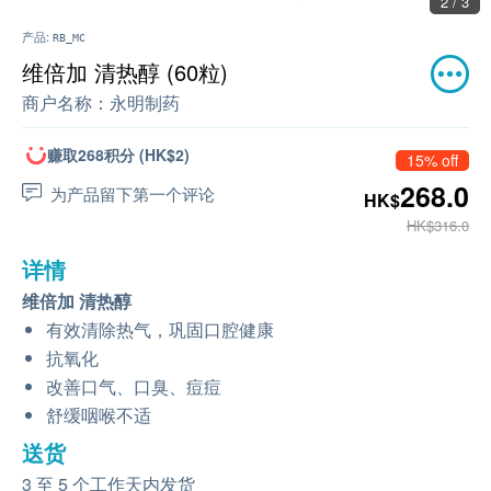
2 / 3
产品:
RB_MC
维倍加 清热醇 (60粒)
商户名称：
永明制药
赚取268积分 (HK$2)
15% off
268.0
为产品留下第一个评论
HK$
HK$316.0
详情
维倍加 清热醇
有效清除热气，巩固口腔健康
抗氧化
改善口气、口臭、痘痘
舒缓咽喉不适
送货
3 至 5 个工作天内发货