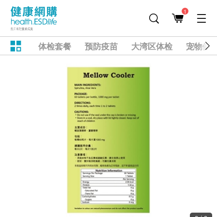
1
体检套餐
预防疫苗
大湾区体检
宠物健