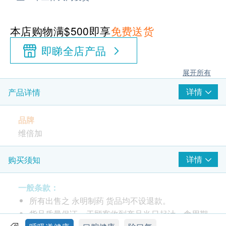
本店购物满$500即享
免费送货
即睇全店产品
展开所有
详情
产品详情
品牌
维倍加
产地
详情
购买须知
美国
一般条款：
包装
所有出售之 永明制药 货品均不设退款。
60粒
货品质量保证，于顾客收到产品当日起计，食用期