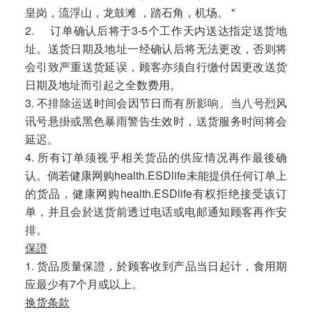
皇岗，流浮山，龙鼓滩 ，踏石角，机场。 "
2. 订单确认后将于3-5个工作天内送达指定送货地
址。送货日期及地址一经确认后将无法更改，否则将
会引致严重送货延误，顾客亦须自行缴付因更改送货
日期及地址而引起之全数费用。
3. 不排除运送时间会因节日而有所影响。当八号烈风
讯号悬掛或黑色暴雨警告生效时，送货服务时间将会
延迟。
4. 所有订单须视乎相关货品的供应情况再作最後确
认。倘若健康网购health.ESDlife未能提供任何订单上
的货品，健康网购health.ESDlife有权拒绝接受该订
单，并且会於送货前透过电话或电邮通知顾客再作安
排。
保證
1. 货品质量保證，於顾客收到产品当日起计，食用期
应最少有7个月或以上。
换货条款