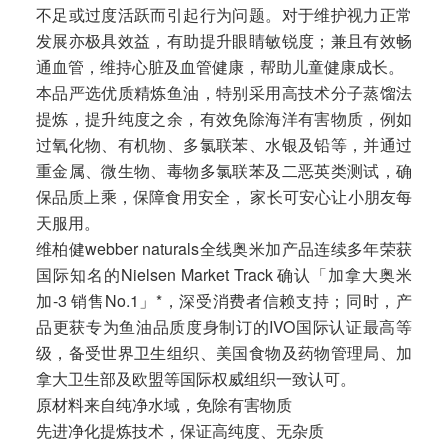
不足或过度活跃而引起行为问题。对于维护视力正常
发展亦极具效益，有助提升眼睛敏锐度；兼且有效畅
通血管，维持心脏及血管健康，帮助儿童健康成长。
本品严选优质精炼鱼油，特别采用高技术分子蒸馏法
提炼，提升纯度之余，有效免除海洋有害物质，例如
过氧化物、有机物、多氯联苯、水银及铅等，并通过
重金属、微生物、毒物多氯联苯及二恶英类测试，确
保品质上乘，保障食用安全， 家长可安心让小朋友每
天服用。
维柏健webber naturals全线奥米加产品连续多年荣获
国际知名的Nielsen Market Track 确认「加拿大奥米
加-3 销售No.1」*，深受消费者信赖支持；同时，产
品更获专为鱼油品质度身制订的IVO国际认证最高等
级，备受世界卫生组织、美国食物及药物管理局、加
拿大卫生部及欧盟等国际权威组织一致认可。
原材料来自纯净水域，免除有害物质
先进净化提炼技术，保证高纯度、无杂质