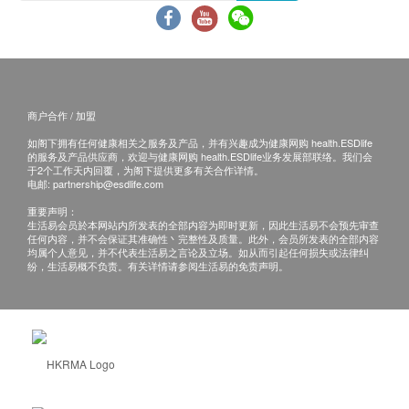
商户合作 / 加盟
如阁下拥有任何健康相关之服务及产品，并有兴趣成为健康网购 health.ESDlife
的服务及产品供应商，欢迎与健康网购 health.ESDlife业务发展部联络。我们会
于2个工作天内回覆，为阁下提供更多有关合作详情。
电邮:
partnership@esdlife.com
重要声明：
生活易会员於本网站内所发表的全部内容为即时更新，因此生活易不会预先审查
任何内容，并不会保证其准确性丶完整性及质量。此外，会员所发表的全部内容
均属个人意见，并不代表生活易之言论及立场。如从而引起任何损失或法律纠
纷，生活易概不负责。有关详情请参阅生活易的免责声明。