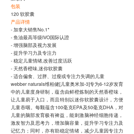
包装
120 软胶囊
产品详情
- 加拿大销售No.1*
- 鱼油最高等级IVO国际认證
- 增强脑部及视力发展
- 提升学习力及专注力
- 稳定儿童情绪,改善过度活跃
- 天然香橙味,迷你软胶囊
- 适合偏食、过胖、过瘦或专注力失调的儿童
webber naturals维柏健[儿童奥米加-3]专为6-12岁发育
中的儿童度身研制，蕴含由鲜橙炼制的天然香橙味，
让儿童易于入口，而且特别以迷你软胶囊设计，方便
儿童吞咽。每颗蕴含100毫克EPA及50毫克DHA，对
儿童的脑部发育极有裨益，能刺激脑神经细胞传递，
激发智力及思考力，增加脑容量，提升学习专注力及
记忆力；同时，亦有助稳定情绪，减少儿童因专注力