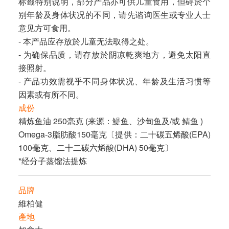
标籤特别说明，部分产品亦可供儿童食用，但碍於个
别年龄及身体状况的不同，请先谘询医生或专业人士
意见方可食用。
- 本产品应存放於儿童无法取得之处。
- 为确保品质，请存放於阴凉乾爽地方，避免太阳直
接照射。
- 产品功效需视乎不同身体状况、年龄及生活习惯等
因素或有所不同。
成份
精炼鱼油 250毫克 (来源：鯷鱼、沙甸鱼及/或 鲭鱼 )
Omega-3脂肪酸150毫克〔提供：二十碳五烯酸(EPA)
100毫克、二十二碳六烯酸(DHA) 50毫克〕
*经分子蒸馏法提炼
品牌
維柏健
產地