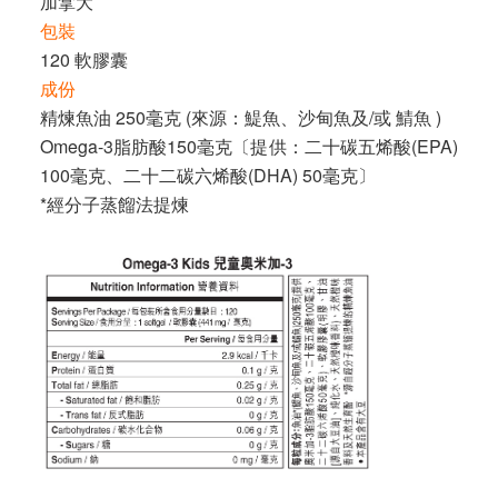
加拿大
包裝
120 軟膠囊
成份
精煉魚油 250毫克 (來源：鯷魚、沙甸魚及/或 鯖魚 )
Omega-3脂肪酸150毫克〔提供：二十碳五烯酸(EPA)
100毫克、二十二碳六烯酸(DHA) 50毫克〕
*經分子蒸餾法提煉