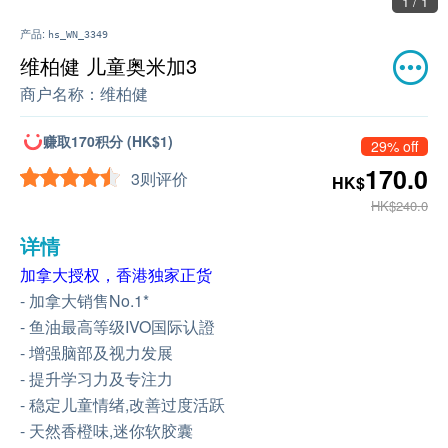
1 / 1
产品:
hs_WN_3349
维柏健 儿童奥米加3
商户名称：
维柏健
赚取170积分 (HK$1)
29% off
170.0
3则评价
HK$
HK$240.0
详情
加拿大授权，香港独家正货
- 加拿大销售No.1*
- 鱼油最高等级IVO国际认證
- 增强脑部及视力发展
- 提升学习力及专注力
- 稳定儿童情绪,改善过度活跃
- 天然香橙味,迷你软胶囊