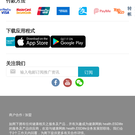
付款方法
小便黏丝
分店查询。
转
小便管型
如果客户已完成电话或面解服务，若再要求讲解，
帐
小便晶体
需另外收取解析报告费，价钱请向美邦查询。
小便脓细胞
客户若体检后3个月内不提取报告，所有报告一律
下载应用程式
乙型肝炎检查
作销毁处理及不会存底，客户如需额外索取报告複
印本 (体检后3个月内)，将收取$150行政费。注
乙型肝炎表面抗原
意：複印本报告未必完整。
乙型肝炎表面抗体
客人需自行承担邮寄报告之风险。
关注我们
所有身体检查并非作为医务诊断或治疗用途，如需
痛风
订阅
撰写医生转介信，将作额外收费，价钱请向美邦查
尿酸
询。
炎症
报告：
血液白血球
进行健康检查后，一般情况下，需大概14个工作天
跟进检查报告， 工作天不包括星期六、日及公众
商户合作 / 加盟
报告
假期。 轮侯报告讲解时间会因应不同情况 (如个别
如阁下拥有任何健康相关之服务及产品，并有兴趣成为健康网购 health.ESDlife
的服务及产品供应商，欢迎与健康网购 health.ESDlife业务发展部联络。我们会
化验项目所需时间或客人指明特定时段) 而有所延
医护人员(注册西医或注册护士等)讲解报告
于2个工作天内回覆，为阁下提供更多有关合作详情。