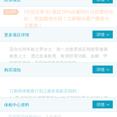
总胆固醇
甘油三酯
(可任选多项) 高达70%顾客同时以优惠价选
高密度胆固醇
购！
想加其他项目？立即联络客户服务专
低密度胆固醇
员查询！
糖尿
柏氏子宫颈液基薄片检查
详情
更多项目详情
除可检查子宫颈癌前期病变外，亦可知是否有其他妇科隐患
(只限有性经验女性)
血糖
适合任何年龄之男女士、第一次接受或定期接受健康
34% off
肝功能
410.0
检查人士。透过血液检查、检测肝肾功能、血糖、甲
HK$
HK$620
状腺等项目，及早发现身体潜在疾病。
谷丙转氨酶
肺X光平片
详情
购买须知
总胆红素
基本的肺部检查
透过血液检查、检测肝肾功能、血糖、甲状腺等项
*此项目不适用于观塘分店
肾功能
420.0
目，及早发现身体潜在疾病。
HK$
订购身体检查计划之服务条款及细则：
肌酸酐
癌症指标19.9 (胰脏)
客户收到由健康网购health.ESDlife寄出之确认成
注意事项:
尿素
胰臟癌指標
功付款电邮后，美邦医学体检中心将于随后1-2个
详情
体检中心资料
- 请详阅以下「条款及细则」了解更多服务需知及注
380.0
HK$
甲状腺
工作天的办公时间内，致电客户预约身体检查的时
意事项
美邦医学体检中心
3 个地点