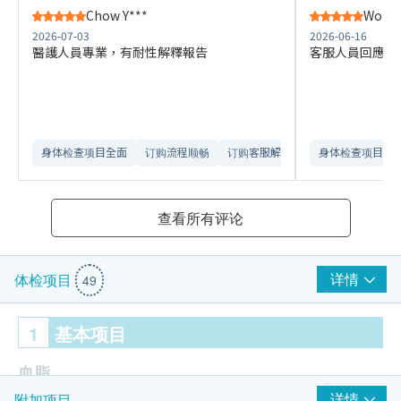
Chow Y***
Wong 
2026-07-03
2026-06-16
醫護人員專業，有耐性解釋報告
客服人員回應快
身体检查项目全面
订购流程顺畅
订购客服解释详尽
身体检查项目全
查看所有评论
详情
体检项目
49
1
基本项目
血脂
详情
附加项目