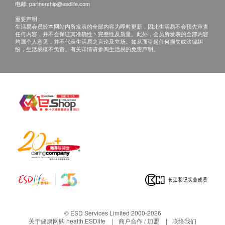
电邮:
partnership@esdlife.com
长。
如客人选择收电子报告*，报告时间可加快至14个
重要声明：
生活易会员於本网站内所发表的全部内容为即时更新，因此生活易不会预先审查
工作天内出报告(包括超声波及心电图)，但个别报
任何内容，并不会保证其准确性丶完整性及质量。此外，会员所发表的全部内容
均属个人意见，并不代表生活易之言论及立场。如从而引起任何损失或法律纠
告则不包括在内，例如基因检测或mRNA等。客人
纷，生活易概不负责。有关详情请参阅生活易的免责声明。
在收取电子报告后，仍然可以透过电邮内的连结自
由选择电话讲解或面对面讲解。 *客人即使选择电
子报告，仍可以按需要前往分店领取正本报告。
mRNA检查需21个工作天跟进检查报告。
免责声明：
所有健康检查/服务并非作为医务诊断或治疗用
途。当阁下身体健康出现任何疾病征兆时，应立即
咨询有认可资格的医生，作出诊断及治疗。
本服务/产品由商户提供。生活易【健康网购
health.ESDlife】并没有经营或提供本服务/产品。
有关此服务/产品的错漏或延误，或因使用此服务/
© ESD Services Limited 2000-2026
产品而引致的损失、损害、受伤或法律诉讼，健康
关于健康网购 health.ESDlife
商户合作 / 加盟
联络我们