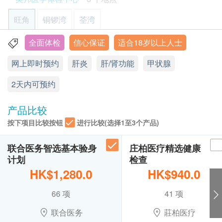
间及地点。客户亦可致电查询或在订单确认后1个
甲状腺素
癌症指标125 (卵巢)
工作天致电该中心预约 (电话：2369 0680)。
卵巢癌指標
旺角
铜锣湾
荃湾
380.0
血液检查
HK$
购买计划后可安排由健康网购health.ESDlife发出
的正式收据，并于7-14个工作天后寄出。客户可于
全面体检
信心保证
适合18岁以上人士
旺角亚皆老街8号朗豪坊办公室大楼11楼
血色素
癌胚抗原 72.4 (胃)
购买时提出收据要求，或经以下方法联络客户服务
血小板数目
胃癌指標
网上即时预约
肝炎
肝/肾功能
甲状腺
显示地图
员: 电邮 (support@esdlife.com) 或电话 (3151
380.0
HK$
单核细胞
2288)。
2天内可预约
星期一至六︰9:00a.m. – 1:00p.m.; 2:00p.m. – 6:00p.m.
嗜酸性粒细胞
健康检查计划只适用于10岁或以上之人士
星期日及公众假期︰休息
癌症指标 15.3 (乳房)
嗜碱性粒细胞
乳癌指標
热线电话：(852) 2369 0680
未成年客人体检指引 (10岁至18歳以下人士)
产品比较
血涂片
380.0
HK$
A. 10歳至未满16岁者：
血液红血球
按下项目比较按钮
进行比较(选择1至3个产品)
(1) 有家长或监护人陪同者
红血球平均红蛋白量
4合1心血管疾病伸延检查
在中心即场签署同意书，并出示身份证明文件，经
白血球
联合医务智选基本验身
庄柏医疗精选健康
检查能反映患多种心血管疾病的可能性、预测中风危险及血凝
核实无误后可提供服务。
固问题
计划
红血球计数
检查
600.0
HK$
(2) 没有家长或监护人陪同者
红血球压积量
HK$1,280.0
HK$940.0
预先取同意书并由家长或监护人签署妥当，客人可
红血球平均容量
癌胚抗原 CEA (肠)
66 项
41 项
由其他成年人陪同到中心，出示已签署的同意书及
红血球平均红蛋白
結腸癌指標
签署者的身份证明文件副本，经核实无误后可提供
中性白血球
380.0
联合医务
莊柏医疗
HK$
淋巴白血球
服务。