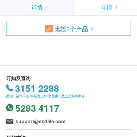
详情
详情
血液白血球
B.16歳至未满18岁者：
甲型肝炎抵抗力
評估是否對甲肝病毒具有免疫力
预先取同意书并由家长或监护人签署妥当，可接受
泌尿情况
360.0
HK$
客人自行到中心，出示已签署的同意书及签署者的
比较
2
个产品
身份证明文件副本核实无误后可提供服务。
小便颜色
4合1晕眩伸延检查
本身体检查计划有效期为12个月，客户必须于12
小便清浊度
检查钾和钠等肾病有关的项目、血含氧量及检测颈动脉有否硬
个月内(由确认付款日期起计)接受有关检查，客户
小便比重
化(颈动脉血管璧厚度超声波)，从而得知可能引起晕眩的原因
920.0
小便酸碱度
HK$
需提前1个月预约相关检查,逾期作废。
小便蛋白质
肺部问题伸延检查
小便尿糖
*所有疫苗都必须经过评估才可注射，如有需要，医生
包括针对非小细胞肺癌及小细胞肺癌肿瘤标志物含量及X光肺
小便胆红素定性
订购及查询
亦会在场解答问题及提供协助。如医生认为不适合注
平片项目
3151 2288
小便尿胆素
*此项目不适用于观塘分店
射疫苗，将取消此计划的服务，全数费用退回。
750.0
小便硝酸盐
HK$
*疫苗注射均由注册医生/医护人员负责注射程序及此
星期一至六早上9时至晚上12时; 星期日及公众假期休息
小便酮
服务隻适用于佐敦检验中心 (办公时间：星期一、三
5283 4117
小便血
及六；下午2时至6时)。
小便红细胞
support@esdlife.com
小便白细胞
备注：
小便皮细胞
医生讲解报告
只限旺角分店
，若有需要请联络旺角