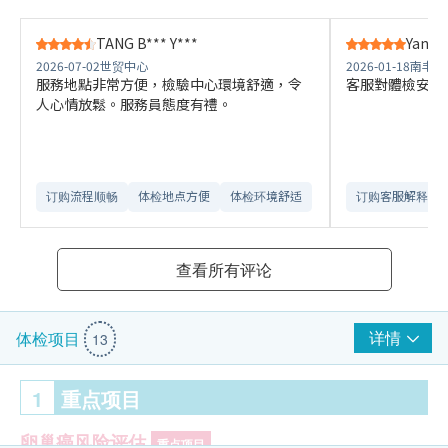
TANG B*** Y***
Yang S
2026-07-02
世贸中心
2026-01-18
南丰中
服務地點非常方便，檢驗中心環境舒適，令
客服對體檢安排
人心情放鬆。服務員態度有禮。
订购流程顺畅
体检地点方便
体检环境舒适​
订购客服解释详
查看所有评论
详情
体检项目
13
1
重点项目
卵巢癌风险评估
重点项目