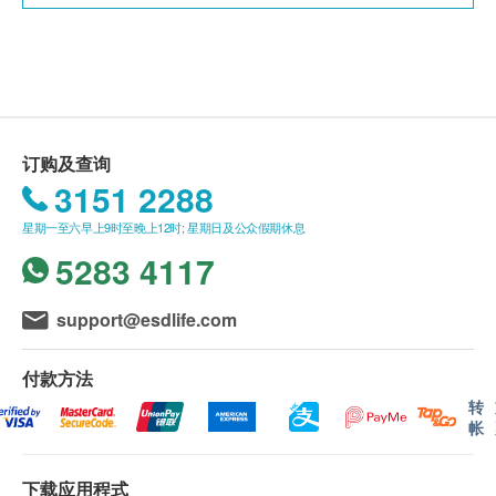
本身体检查计划有效期为12个月，客户必须于12
个月内(由确认付款日期起计)接受有关检查，客户
需提前1个月预约相关检查,逾期作废。
*所有疫苗都必须经过评估才可注射，如有需要，医生
订购及查询
亦会在场解答问题及提供协助。如医生认为不适合注
3151 2288
射疫苗，将取消此计划的服务，全数费用退回。
*疫苗注射均由注册医生/医护人员负责注射程序及此
星期一至六早上9时至晚上12时; 星期日及公众假期休息
服务隻适用于佐敦检验中心 (办公时间：星期一、三
5283 4117
及六；下午2时至6时)。
support@esdlife.com
备注：
医生讲解报告
只限旺角分店
，若有需要请联络旺角
付款方法
分店查询。
转
如果客户已完成电话或面解服务，若再要求讲解，
帐
需另外收取解析报告费，价钱请向美邦查询。
客户若体检后3个月内不提取报告，所有报告一律
下载应用程式