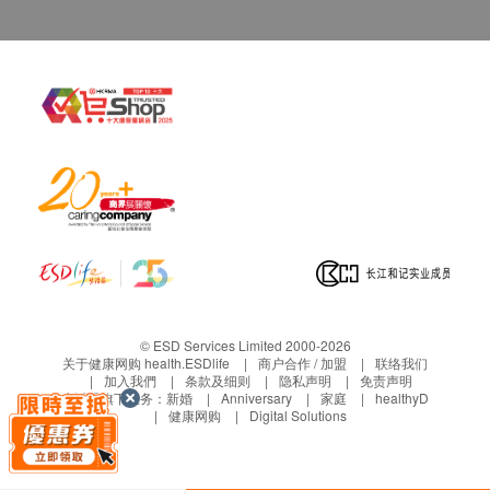
在收取电子报告后，仍然可以透过电邮内的连结自
由选择电话讲解或面对面讲解。 *客人即使选择电
子报告，仍可以按需要前往分店领取正本报告。
mRNA检查需21个工作天跟进检查报告。
免责声明：
所有健康检查/服务并非作为医务诊断或治疗用
途。当阁下身体健康出现任何疾病征兆时，应立即
咨询有认可资格的医生，作出诊断及治疗。
本服务/产品由商户提供。生活易【健康网购
health.ESDlife】并没有经营或提供本服务/产品。
有关此服务/产品的错漏或延误，或因使用此服务/
© ESD Services Limited 2000-2026
产品而引致的损失、损害、受伤或法律诉讼，健康
关于健康网购 health.ESDlife
商户合作 / 加盟
联络我们
网购health.ESDlife概不负责。一切有关的索偿或
加入我們
条款及细则
隐私声明
免责声明
生活易旗下业务：
新婚
Anniversary
家庭
healthyD
查询，须向提供服务之体检中心或商户提出。
健康网购
Digital Solutions