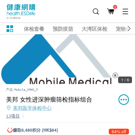
1
体检套餐
预防疫苗
大湾区体检
宠物健
1 / 6
产品:
Mobile_CMHS_F
美邦 女性进深肿瘤筛检指标组合
美邦医学体检中心
13项目
赚取6,480积分 (HK$64)
64% off