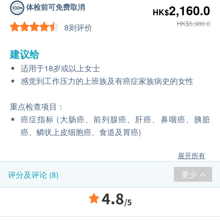
体检前可免费取消
2,160.0
HK$
HK$5,980.0
8则评价
建议给
适用于18岁或以上女士
感觉到工作压力的上班族及有癌症家族病史的女性
重点检查项目：
癌症指标 (大肠癌、前列腺癌、肝癌、鼻咽癌、胰脏
癌、鳞状上皮细胞癌、食道及胃癌)
展开所有
更少
评分及评论 (8)
4.8
/5