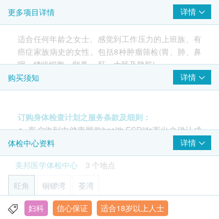
详情
更多项目详情
人附睾分泌蛋白
卵巢恶性肿瘤风险计算
适合任何年龄之女士、感觉到工作压力的上班族、有
癌症家族病史的女性。包括8种肿瘤筛检(胃、肺、鼻
2
基本项目
咽、鳞状细胞、卵巢、 肝、大肠及胰脏) 。
详情
购买须知
癌症指标
包括8种肿瘤筛检(胃、肺、鼻咽、鳞状细胞、卵巢、
甲种胎蛋白 (肝癌)
肝、大肠及胰脏) 。
订购身体检查计划之服务条款及细则：
大肠癌风险评估
客户收到由健康网购health.ESDlife寄出之确认成
注意事项:
癌胚抗原
功付款电邮后，美邦医学体检中心将于随后1-2个
详情
体检中心资料
- 请详阅以下「条款及细则」了解更多服务需知及注
工作天的办公时间内，致电客户预约身体检查的时
意事项
肺癌风险评估
美邦医学体检中心
3 个地点
间及地点。客户亦可致电查询或在订单确认后1个
工作天致电该中心预约 (电话：2369 0680)。
神经元特异性烯醇化酶
旺角
铜锣湾
荃湾
细胞角蛋白19片段
购买计划后可安排由健康网购health.ESDlife发出
的正式收据，并于7-14个工作天后寄出。客户可于
妇科
信心保证
适合18岁以上人士
旺角亚皆老街8号朗豪坊办公室大楼11楼
鼻咽癌风险评估
购买时提出收据要求，或经以下方法联络客户服务