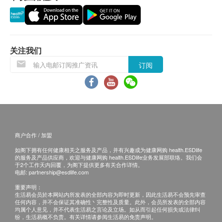
作销毁处理及不会存底，客户如需额外索取报告複
印本 (体检后3个月内)，将收取$150行政费。注
意：複印本报告未必完整。
客人需自行承担邮寄报告之风险。
关注我们
所有身体检查并非作为医务诊断或治疗用途，如需
订阅
撰写医生转介信，将作额外收费，价钱请向美邦查
询。
报告：
进行健康检查后，一般情况下，需大概14个工作天
跟进检查报告， 工作天不包括星期六、日及公众
商户合作 / 加盟
假期。 轮侯报告讲解时间会因应不同情况 (如个别
如阁下拥有任何健康相关之服务及产品，并有兴趣成为健康网购 health.ESDlife
的服务及产品供应商，欢迎与健康网购 health.ESDlife业务发展部联络。我们会
化验项目所需时间或客人指明特定时段) 而有所延
于2个工作天内回覆，为阁下提供更多有关合作详情。
电邮:
partnership@esdlife.com
长。
如客人选择收电子报告*，报告时间可加快至14个
重要声明：
生活易会员於本网站内所发表的全部内容为即时更新，因此生活易不会预先审查
工作天内出报告(包括超声波及心电图)，但个别报
任何内容，并不会保证其准确性丶完整性及质量。此外，会员所发表的全部内容
均属个人意见，并不代表生活易之言论及立场。如从而引起任何损失或法律纠
告则不包括在内，例如基因检测或mRNA等。客人
纷，生活易概不负责。有关详情请参阅生活易的免责声明。