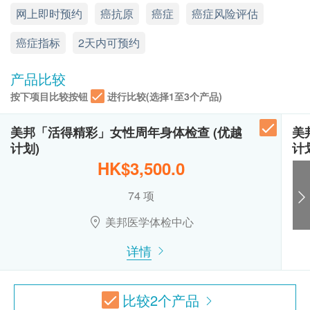
网上即时预约
癌抗原
癌症
癌症风险评估
显示地图
员: 电邮 (support@esdlife.com) 或电话 (3151
病毒抗体检验 EBV
2288)。
癌症指标
星期一至六︰9:00a.m. – 1:00p.m.; 2:00p.m. – 6:00p.m.
2天内可预约
胰脏癌风险评估
健康检查计划只适用于10岁或以上之人士
星期日及公众假期︰休息
热线电话：(852) 2369 0680
未成年客人体检指引 (10岁至18歳以下人士)
产品比较
肿瘤指标19.9 (胰脏)
A. 10歳至未满16岁者：
按下项目比较按钮
进行比较(选择1至3个产品)
鳞状细胞肿瘤筛检(鼻咽 / 口腔 / 肺 / 食道 / 子宫
(1) 有家长或监护人陪同者
颈)
在中心即场签署同意书，并出示身份证明文件，经
美邦「活得精彩」女性周年身体检查 (优越
美
核实无误后可提供服务。
鳞状细胞癌抗原
计划)
计
(2) 没有家长或监护人陪同者
HK$3,500.0
胃癌癌前病变/萎缩性胃炎标誌物
预先取同意书并由家长或监护人签署妥当，客人可
74 项
由其他成年人陪同到中心，出示已签署的同意书及
胃蛋白酶原 I
签署者的身份证明文件副本，经核实无误后可提供
胃蛋白酶原 II
美邦医学体检中心
服务。
胃蛋白酶原 I/II 比值
详情
B.16歳至未满18岁者：
报告
预先取同意书并由家长或监护人签署妥当，可接受
客人自行到中心，出示已签署的同意书及签署者的
医护人员(注册西医或注册护士等)讲解报告
比较
2
个产品
身份证明文件副本核实无误后可提供服务。