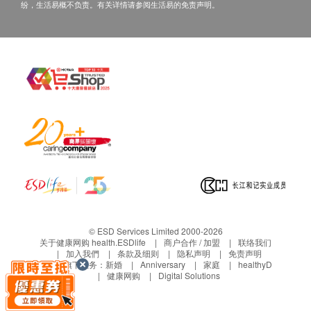
诊费用（港币$300），并退还其余已缴费用。 • 成功
纷，生活易概不负责。有关详情请参阅生活易的免责声明。
血小板数目
付款后，已订购之疫苗服务费用不设更改，转让及／
红血球计数
或退款（除上述经医生咨询后不宜进行接种疫苗
红血球分佈宽度
者）。
白血球
• 疫苗注射服务并非作为医疗诊断或治疗用途。
紅血球平均體積
白血球分类
血紅素
红血球总数
淋巴球绝对计数
泌尿情况
小便细菌
小便血
© ESD Services Limited 2000-2026
小便颜色
关于健康网购 health.ESDlife
商户合作 / 加盟
联络我们
小便酮
加入我們
条款及细则
隐私声明
免责声明
生活易旗下业务：
新婚
Anniversary
家庭
healthyD
小便酸碱度
健康网购
Digital Solutions
小便红细胞
小便比重