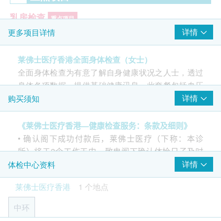
乳房检查
重点项目
详情
更多项目详情
临床乳房检查 (只限女士）
心脏检查
莱佛士医疗香港全面身体检查（女士）
重点项目
全面身体检查为有意了解自身健康状况之人士，透过
静态心电图
身体各项数据，提供基础健康讯息。此套餐包括血压
女士检查项目
测量、胆固醇水平检查、基本肝功能检验、血糖筛检
详情
购买须知
重点项目
等，适合希望监测一般健康状况，提供全面身体数据
子宫颈抹片检查
以引导保持健康的生活方式。
《莱佛士医疗香港—健康检查服务：条款及细则》
X光
• 确认阁下成功付款后，莱佛士医疗（下称：本诊
重点项目
所）将于3个工作天内，致电阁下确认体检日子及时
胸部X光
间。
详情
体检中心资料
• 阁下须于预约当天向本诊所职员出示身份证及订购
莱佛士医疗香港
1 个地点
2
基本项目
确认信或电邮。
• 阁下须于确认付款日期起计6 个月内进行及完成首次
中环
基本健康评估
咨询及化验或检查项目，逾期作废。