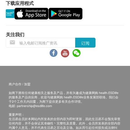
• 成功付款后，已订购之体检计划不设更改，转让及
下载应用程式
谷丙转氨酶
／或退款（除上述经医生咨询后不宜进行体检者）。
谷草转氨酶
• 健康检查服务并非作为医疗诊断或治疗用途。
丙种谷氨基转移酵素
肾功能
《莱佛士医疗香港—疫苗注射服务：条款及细则》
关注我们
• 确认阁下成功付款后，莱佛士医疗（下称：本诊
订阅
肌酸酐
所）将于3个工作天内，致电阁下确认注射疫苗日子
血尿素
及时间。
血液检查
• 阁下须于预约当天向本诊所职员出示身份证及订购
确认信或电邮。
嗜碱性粒细胞
• 阁下须由确认付款日期起计6月内进行及完成首针注
嗜酸性粒细胞
商户合作 / 加盟
射，逾期作废。
血色素
• 疫苗供应及其药厂品牌按实际情况而定，本诊所保
如阁下拥有任何健康相关之服务及产品，并有兴趣成为健康网购 health.ESDlife
红细胞平均血红素
的服务及产品供应商，欢迎与健康网购 health.ESDlife业务发展部联络。我们会
留最后决定权。
于2个工作天内回覆，为阁下提供更多有关合作详情。
红血球平均血红素浓度
电邮:
partnership@esdlife.com
• 所列出之疫苗服务费用已包括首次注射前的医生会
单核细胞
重要声明：
诊，为阁下进行与疫苗相关之简单咨询，如经医生判
中性粒细胞
生活易会员於本网站内所发表的全部内容为即时更新，因此生活易不会预先审查
断并不适合接种有关疫苗，本诊所将收取一次医生会
任何内容，并不会保证其准确性丶完整性及质量。此外，会员所发表的全部内容
红细胞比容
均属个人意见，并不代表生活易之言论及立场。如从而引起任何损失或法律纠