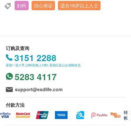
• 体检参加者必须年满18 岁或以上（体检欢迎任何合
妇科
信心保证
适合18岁以上人士
体质指标
香港中环皇后大道16-18号新世界大厦1期6楼604-5室
符年龄人士参加，唯独长者如选择进行运动心电图测
体重
显示地图
验，需先向医生查询，或改为进行静态心电图。）
详细病历调查
• 以下人士不宜进行运动心电图： • 血压过高 • 静态心
血压
服务时间
电图读数异常
呼吸系统评估
星期一至五：上午8时30分 - 下午1时30分 | 下午2时30分 -
下至6时正
• 或测试过程中如感到胸部不适或胸痛，须立刻停止
腹部检查
订购及查询
星期六：上午8时30分 - 下午1时正
测试。
血脂
3151 2288
• 女士于经期期间，不宜进行有关尿液、大便等相关
化验项目或子宫颈抹片测试。
星期一至六早上9时至晚上12时; 星期日及公众假期休息
总胆固醇
• 子宫颈抹片测试只限曾有性经验的女士进行。
5283 4117
高密度胆固醇
• 体检报告将于所有测试项目完成后 ，一般情况下约
低密度胆固醇
7-14个工作天（不包括星期六、日及公众假期）内跟
甘油三酯
support@esdlife.com
进报告。 上述时间受个别化验项目时间或有所延长，
糖尿
本中心职员将预先告知并与阁下达成共识。
付款方法
• 体检前医生将为阁下进行咨询，如经医生判断不适
血糖
转
帐
合进行体检项目，本诊所将收取一次医生会诊费用
肝功能
（港币$300），并退还其余已缴费用。