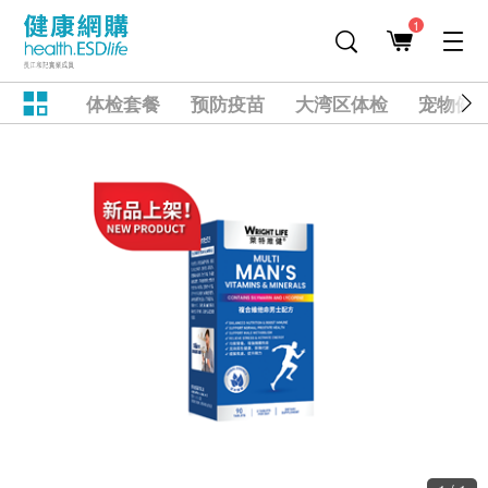
1
体检套餐
预防疫苗
大湾区体检
宠物健