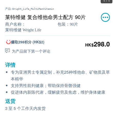
1 / 1
产品:
Wright_Life_MultiManVitamin
莱特维健 复合维他命男士配方 90片
商户名称：
包装：
90片
莱特维健 Wright Life
赚取298积分 (HK$2)
298.0
HK$
为产品留下第一个评论
详情
专为亚洲男士专属定制，补充25种维他命、矿物质及草
本精华
支持男性前列健康；帮助保持骨骼强健
促进体内新陈代谢，缓解疲劳及焦虑，维护身体健康
送货
3 至 5 个工作天内发货