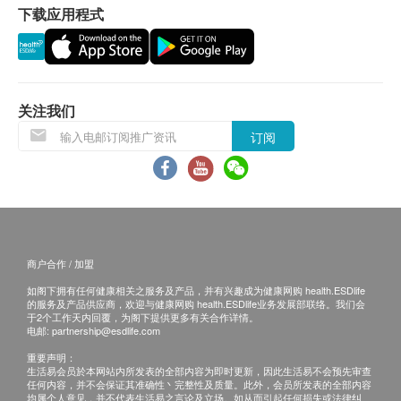
应最少有9个月或以上。
下载应用程式
退换条款：
当顾客收取已订购之货品时，有责任检查货品是否
有损毁情况，一经确认签收，恕不接受退换。
关注我们
退换产品必须包装完整，如退换之产品有任何残缺
订阅
或过期退回，供应商有权不受理。
如有其他损坏或遗漏查询，顾客必须保留有效收据
正本，并于送货后3个工作天内按下列方式联络 莱
特维健 客户服务部跟进。
电邮: cs@wrightlife.com.hk
查询热线： 2114 2333 / 6735 6223
商户合作 / 加盟
如阁下拥有任何健康相关之服务及产品，并有兴趣成为健康网购 health.ESDlife
的服务及产品供应商，欢迎与健康网购 health.ESDlife业务发展部联络。我们会
于2个工作天内回覆，为阁下提供更多有关合作详情。
电邮:
partnership@esdlife.com
重要声明：
生活易会员於本网站内所发表的全部内容为即时更新，因此生活易不会预先审查
任何内容，并不会保证其准确性丶完整性及质量。此外，会员所发表的全部内容
均属个人意见，并不代表生活易之言论及立场。如从而引起任何损失或法律纠