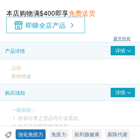
本店购物满$400即享
免费送货
即睇全店产品
展开所有
详情
产品详情
品牌
莱特维健
产地
详情
购买须知
香港
一般条款：
包装
所有出售之货品均不设退款。
每瓶90片，每片750毫克
此产品由莱特维健提供。
如有任何争议，莱特维健及健康网购
強化免疫力
免疫力
前列腺健康
新陈代谢