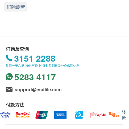
功效
Health.ESDlife保留最终决议权。
消除疲劳
专为亚洲男士专属定制，补充25种维他命、矿物质及
草本精华，均衡营养，增强机体免疫；支持男性前列
送货条款：
健康；帮助保持骨骼强健；促进体内新陈代谢，缓解
购买莱特维健产品总额满HK$400，即可享本地免
疲劳及焦虑，维护身体健康
费送货服务。 账单总额未满HK$400需附加HK$50
运费。
主要成份
我们将于确定订单后3-5个工作天内安排发货。
订购及查询
维他命B1、维他命B2、维他命B3、维他命B5、维他
不排除运送时间会因节日而有所影响。 当八号烈
3151 2288
命B6、维他命B7、维他命B9、维他命B12、β-胡萝卜
风讯号悬挂或黑色暴雨警告生效时，送货服务时间
星期一至六早上9时至晚上12时; 星期日及公众假期休息
素、维他命D3、维他命C、维他命E、肌醇、酒石酸
将会延迟。
5283 4117
氢胆碱、碳酸钙、氧化镁、柠檬酸钾、富马酸亚铁、
所有订单须视乎相关货品的供应情况再作最后确
葡萄糖酸铜、葡萄糖酸锰、柠檬酸锌、碘化钾、富硒
认。 倘若生活易未能提供任何订单上的货品，生
support@esdlife.com
酵母、番茄红素、水飞蓟提取物、微晶纤维素、硬脂
活易有权拒绝接受该订单，并且会于送货前透过电
酸镁、聚维酮K30、二氧化矽、麦芽糊精
话或电邮通知顾客再作安排。
付款方法
转
食用方法
保用：
帐
每日1次，每次2片
货品质量保证，于顾客收到产品当日起计，食用期