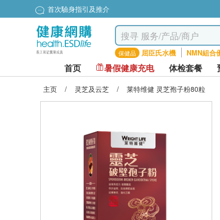
首次驗身指引及推介
屈臣氏水機
NMN組合
保健品
首页
暑假健康充电
体检套餐
主页
/
灵芝及云芝
/
莱特维健 灵芝孢子粉80粒