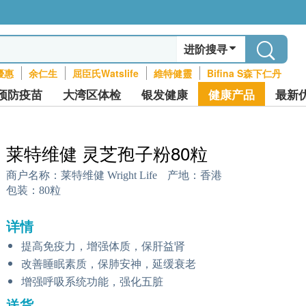
进阶搜寻
優惠
余仁生
屈臣氏Watslife
維特健靈
Bifina S森下仁丹
预防疫苗
大湾区体检
银发健康
健康产品
最新
莱特维健 灵芝孢子粉80粒
商户名称：
莱特维健 Wright Life
产地：
香港
包装：
80粒
详情
提高免疫力，增强体质，保肝益肾
改善睡眠素质，保肺安神，延缓衰老
增强呼吸系统功能，强化五脏
送货