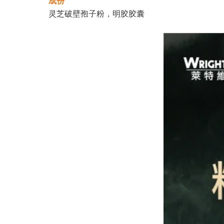
成份
灵芝破壁孢子粉，明胶胶囊