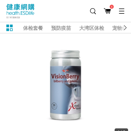
1
体检套餐
预防疫苗
大湾区体检
宠物健