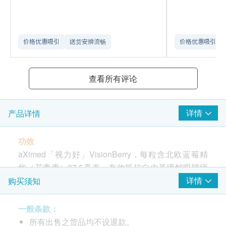
价格优惠吸引
送货安排流畅
价格优惠吸引
查看所有评论
详情
产品详情
功效
aXimed「视力好」VisionBerry，每粒含北欧蓝莓精
华（花青素）37.5毫克，有效抵抗自由基缓解眼睛疲
劳，有助视网膜视紫质再生，保持眼睛健康。配方加
详情
购买须知
入护黄斑抗氧化元素万寿菊提取物（叶黄素），全面
提升护眼功能，保护黄斑区，维持高清视觉。
一般条款：
所有出售之货品均不设退款。