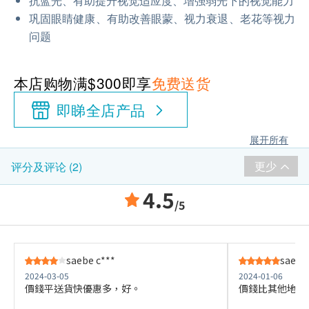
抗蓝光、有助提升视觉适应度、增强弱光下的视觉能力
巩固眼睛健康、有助改善眼蒙、视力衰退、老花等视力
问题
本店购物满$300即享
免费送货
即睇全店产品
展开所有
更少
评分及评论 (2)
4.5
/5
saebe c***
saebe
2024-03-05
2024-01-06
價錢平送貨快優惠多，好。
價錢比其他地方