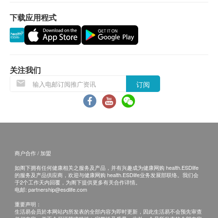
受该订单，并且会于送货前透过电话或电邮通知顾
下载应用程式
客再作安排。
退换条款：
当顾客收取已订购之货品时，有责任检查货品是否
有损毁情况，一经确认签收，恕不接受退换。
关注我们
退换产品必须包装完整，如退换之产品有任何残缺
订阅
或过期退回，供应商有权不受理。
如有其他损坏或遗漏查询，顾客必须保留有效收据
正本，并于送货后3个工作天内按下列方式联络 阿
斯麦香港有限公司 客户服务部跟进。
电邮：hk@aximed.hk
商户合作 / 加盟
如阁下拥有任何健康相关之服务及产品，并有兴趣成为健康网购 health.ESDlife
的服务及产品供应商，欢迎与健康网购 health.ESDlife业务发展部联络。我们会
于2个工作天内回覆，为阁下提供更多有关合作详情。
电邮:
partnership@esdlife.com
重要声明：
生活易会员於本网站内所发表的全部内容为即时更新，因此生活易不会预先审查