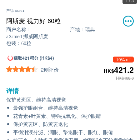
1 / 3
产品:
AX931
阿斯麦 视力好 60粒
商户名称：
产地：
瑞典
aXimed 挪威阿斯麦
包装：
60粒
赚取421积分 (HK$4)
10% off
421.2
2则评价
HK$
HK$468.0
详情
保护黄斑区、维持高清视觉
最强护眼组合、维持高清视觉
花青素+叶黄素、特强抗氧化、保护眼睛
保护黄斑区、防黄斑退化
平衡泪液分泌、润眼、撃退眼干、眼红、眼倦