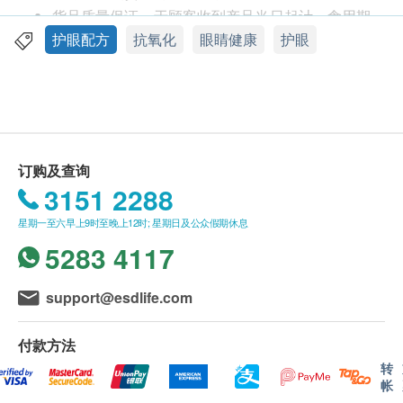
「视力好」有助改善视觉适应度，增强在弱光条件下
货品质量保证，于顾客收到产品当日起计，食用期
的视觉能力，同时改善及巩固眼睛健康、提升视觉敏
应最少有12个月或以上。
护眼配方
抗氧化
眼睛健康
护眼
感度、保护黄斑区、缓减退化。
此产品由 阿斯麦香港有限公司 提供。
如有任何争议，阿斯麦香港有限公司 及 健康网购
服用方法
health. ESDlife保留最终决议权。
成人每日2次、每次1粒
送货条款：
订购及查询
成份
购买aXimed 挪威阿斯麦产品总额满HK$300，即
3151 2288
每粒含蓝莓提取物150毫克；花青素37.5毫克、万寿
可享本地免费送货服务。账单总额未满HK$300需
菊提取物100毫克；叶黄素10毫克，素食胶囊
星期一至六早上9时至晚上12时; 星期日及公众假期休息
附加HK$60运费。
5283 4117
我们将于确定订单后1-3个工作天内安排发货。
不排除运送时间会因节日而有所影响。 当八号烈
风讯号悬挂或黑色暴雨警告生效时，送货服务时间
support@esdlife.com
将会延迟。
所有订单须视乎相关货品的供应情况再作最后确
付款方法
认。 倘若健康网购health. ESDlife未能提供任何订
转
帐
单上的货品，健康网购health. ESDlife有权拒绝接