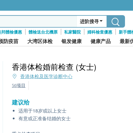
进阶搜寻
美邦體檢優惠
體檢送台北機票
私家醫院
婦科檢查優惠
新手體
预防疫苗
大湾区体检
银发健康
健康产品
最新
香港体检婚前检查 (女士)
香港体检及医学诊断中心
50项目
建议给
适用于18岁或以上女士
有意或正准备结婚的女士