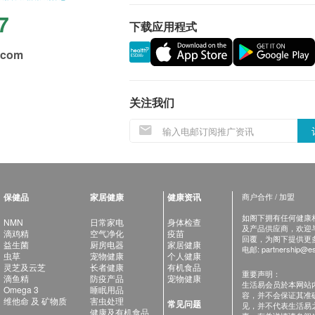
7
下载应用程式
.com
关注我们
保健品
家居健康
健康资讯
商户合作 / 加盟
如阁下拥有任何健康相关
NMN
日常家电
身体检查
及产品供应商，欢迎与健
滴鸡精
空气净化
疫苗
回覆，为阁下提供更
益生菌
厨房电器
家居健康
电邮:
partnership@es
虫草
宠物健康
个人健康
灵芝及云芝
长者健康
有机食品
重要声明：
滴鱼精
防疫产品
宠物健康
生活易会员於本网站
Omega 3
睡眠用品
容，并不会保证其准
维他命 及 矿物质
害虫处理
常见问题
见，并不代表生活易
健康及有机食品