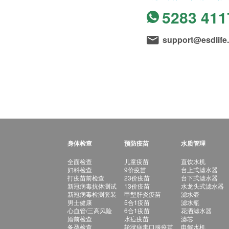
5283 411
support@esdlife
身体检查
预防疫苗
水质管理
全面检查
儿童疫苗
直饮水机
妇科检查
9价疫苗
台上式滤水器
打疫苗前检查
23价疫苗
台下式滤水器
新冠病毒抗体测试
13价疫苗
水龙头式滤水器
新冠病毒检测套装
甲型肝炎疫苗
滤水壶
男士健康
5合1疫苗
滤水瓶
心血管/三高风险
6合1疫苗
花洒滤水器
婚前检查
水痘疫苗
滤芯
备孕检查
轮状病毒口服疫苗
电解水机