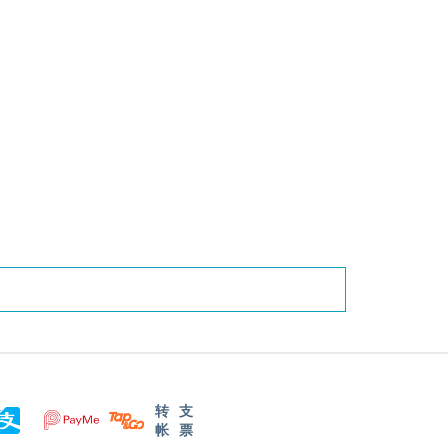
转
支
帐
票