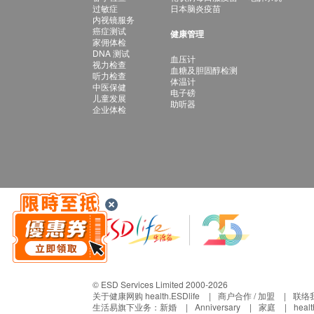
过敏症
日本脑炎疫苗
内视镜服务
癌症测试
健康管理
家佣体检
DNA 测试
血压计
视力检查
血糖及胆固醇检测
听力检查
体温计
中医保健
电子磅
儿童发展
助听器
企业体检
© ESD Services Limited 2000-2026
关于健康网购 health.ESDlife
商户合作 / 加盟
联络
生活易旗下业务：
新婚
Anniversary
家庭
heal