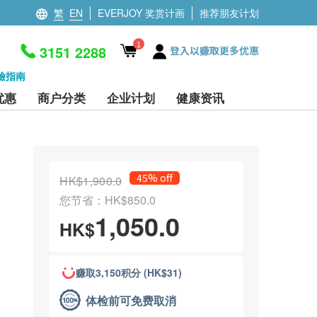
繁
EN
EVERJOY 奖赏计画
推荐朋友计划
1
3151 2288
登入以赚取更多优惠
檢指南
优惠
商户分类
企业计划
健康资讯
45% off
HK$1,900.0
您节省：HK$850.0
1,050.0
HK$
赚取3,150积分 (HK$31)
体检前可免费取消