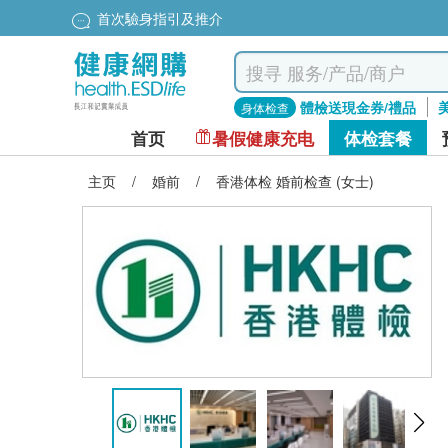
首次驗身指引及推介
體檢送現金券/禮品
身体检查
首页
暑假健康充电
体检套餐
主页
/
婚前
/
香港体检 婚前检查 (女士)