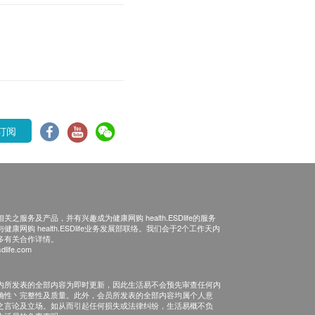
订阅
之服务及产品，并有兴趣成为健康网购 health.ESDlife的服务
康网购 health.ESDlife业务发展部联络。我们会于2个工作天内
多有关合作详情。
dlife.com
内所发表的全部内容为即时更新，因此生活易不会预先审查任何内
确性丶完整性及质量。此外，会员所发表的全部内容均属个人意
之言论及立场。如从而引起任何损失或法律纠纷，生活易概不负