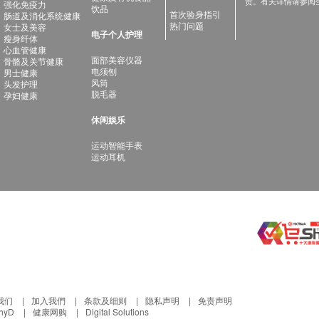
责。有关详情请参阅
强化免疫力
饮品
首次验身指引
肠道及消化系统健康
热门问题
女士及美容
电子个人护理
瘦身纤体
心血管健康
面部美容仪器
骨骼及关节健康
电须刨
男士健康
风筒
头发护理
脱毛器
孕妇健康
休闲娱乐
运动智能手表
运动耳机
我们
加入我們
条款及细则
隐私声明
免责声明
thyD
健康网购
Digital Solutions