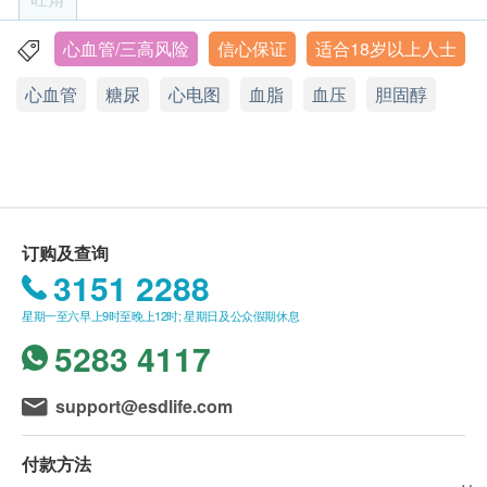
检测流程：
体质指标
2152 8526预约服务。
香港国际心脏中心会安排客人先预约进行一般检查
身高
客户于进行服务前，必须出示有效身份证明文件以
心血管/三高风险
信心保证
适合18岁以上人士
旺角亚皆老街8号朗豪坊办公大楼54楼1-6室
（包括体格检查、血液检验、血脂分析及糖尿病测
脉搏率
作登记。
心血管
糖尿
心电图
血脂
血压
胆固醇
试）。
体重
显示地图
客户于进行服务前，应清楚并同意本公司所安排之
完成一般检查后3-4个工作天，香港国际心脏中心
服务及内容。
星期一至六︰9:30a.m. － 6:30p.m.
血脂
会再次致电客户安排第二次预约，安排由心脏科专
心脏健康检查计划有效期为1年，客户必须于1年内
星期日及公众假期︰休息
科医生进行心脏功能检查项目，并即场讲解检查报
(由确认付款日期起计)接受有关检查，客户需提前
高密度胆固醇
告。
低密度胆固醇
1个月预约相关检查，逾期作废。
请注意：心脏健康检查必须经医生评估是否适合进
甘油三酯
订购一经确认，不设更改已订购的计划，转让给第
订购及查询
行。如医生认为不适合进行心脏健康检查，香港国
三者或退款。
3151 2288
血液检查
际心脏中心将收取医生诊症费$850及已完成的检
所有身体检查并非作为医务诊断或治疗用途。
星期一至六早上9时至晚上12时; 星期日及公众假期休息
查项目之费用，余额将退回客户。
如有任何争议，健康网购health. ESDlife及 香港国
血全像
5283 4117
际心脏中心 将保留最终决定权。
报告
计划内容：
support@esdlife.com
此计划除一般体格检查外，包括︰
检测流程：
由心脏科专科医生解释报告
心脏功能检查：静态心电图、心脏超声波
香港国际心脏中心会安排客人先预约进行一般检查
付款方法
血液检验：血全像
（包括体格检查、血液检验、血脂分析及糖尿病测