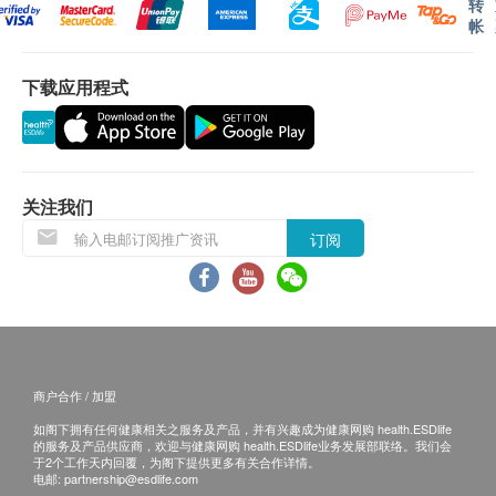
血脂分析：总胆固醇、高密度胆固醇、低密度胆固
转
试）
帐
醇、三酸甘油脂
完成一般检查后3-4个工作天，香港国际心脏中心
糖尿病测试：血糖(空腹)
会再次致电客户安排第二次预约，安排由心脏科专
下载应用程式
由心脏科专科医生讲解报告
科医生进行心脏功能检查项目，并即场讲解检查报
告。
以下为一些会增加患冠心病机会的风险因素：
请注意：心脏健康检查必须经医生评估是否适合进
患病风险随年龄递增
行。如医生认为不适合进行心脏健康检查，香港国
关注我们
男性患病风险较女性高，并容易于年轻时心脏病发
际心脏中心 将收取医生诊症费$850及已完成的检
家族病历中有心脏病、糖尿病或高血压者会有较高
查项目之费用，馀额将退回客户。
订阅
患病机会
吸烟、过重、饮酒过量、忧虑或精神紧张
免责声明：
糖尿病
所有健康检查/服务并非作为医务诊断或治疗用
高血压/ 高胆固醇
途。当阁下身体健康出现任何疾病征兆时，应立即
咨询有认可资格的医生，作出诊断及治疗。
商户合作 / 加盟
本服务/产品由商户提供。生活易【健康网购
如阁下拥有任何健康相关之服务及产品，并有兴趣成为健康网购 health.ESDlife
health.ESDlife】并没有经营或提供本服务/产品。
的服务及产品供应商，欢迎与健康网购 health.ESDlife业务发展部联络。我们会
于2个工作天内回覆，为阁下提供更多有关合作详情。
有关此服务/产品的错漏或延误，或因使用此服务/
电邮:
partnership@esdlife.com