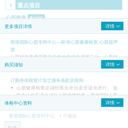
1
重点项目
心脏检查
重点项目
详情
更多项目详情
静态心电图
心脏超声波
香港国际心脏专科中心—标准心脏健康检查-心脏超声
血脂
波
重点项目
心脏病在香港最常见的致命疾病中居第三位。心脏病
总胆固醇
泛指各类与心脏有关的疾病，在各种心脏病当中，冠
详情
购买须知
糖尿
心病（冠状动脉心脏病）是引致心脏病死亡的主要原
重点项目
因。
订购身体检查计划之服务条款及细则：
空腹血糖
冠心病的成因是胆固醇层在动脉（冠状动脉）内壁
心脏健康检查必须经医生评估是否适合进行。 如
积聚，令负责供应心肌血液的动脉变窄，阻碍血液
医生认为不适合进行心脏健康检查，香港国际心脏
2
基本项目
流动，导致运动时出现心绞痛。
中心 将收取医生诊症费$850及已完成的检查项目
详情
体检中心资料
定期进行心脏健康检查，及时发现问题，有助预防
之费用，余额将退回客户。
基本健康评估
香港国际心脏专科中心
1 个地点
心脏病风险
客户收到由健康网购health.ESDlife寄出之确认成
功付款电邮后，可于1个工作天后办公时间内致电
血压
旺角