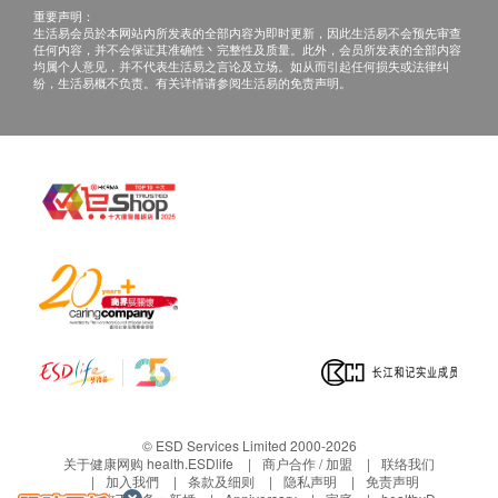
产品而引致的损失、损害、受伤或法律诉讼，健康
重要声明：
网购health.ESDlife概不负责。一切有关的索偿或
生活易会员於本网站内所发表的全部内容为即时更新，因此生活易不会预先审查
任何内容，并不会保证其准确性丶完整性及质量。此外，会员所发表的全部内容
查询，须向提供服务之体检中心或商户提出。
均属个人意见，并不代表生活易之言论及立场。如从而引起任何损失或法律纠
纷，生活易概不负责。有关详情请参阅生活易的免责声明。
© ESD Services Limited 2000-2026
关于健康网购 health.ESDlife
商户合作 / 加盟
联络我们
加入我們
条款及细则
隐私声明
免责声明