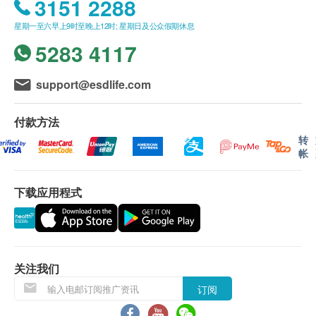
3151 2288
血压
身高
星期一至六早上9时至晚上12时; 星期日及公众假期休息
脉搏率
5283 4117
详细医学问卷
体重
support@esdlife.com
身体质量指数
付款方法
糖尿
转
帐
血葡萄糖 (空腹)
报告
下载应用程式
医生讲解报告
关注我们
订阅