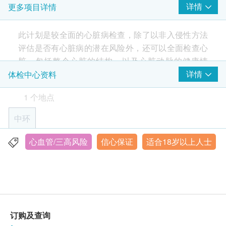
详情
更多项目详情
心脏冠状动脉造影
影像诊断检查
此计划是较全面的心脏病检查，除了以非入侵性方法
重点项目
评估是否有心脏病的潜在风险外，还可以全面检查心
冠状动脉钙化定量
脏，包括整个心脏的结构，以及心脏动脉的健康情
况。
详情
体检中心资料
2
基本项目
1 个地点
重点检查项目：
心脏检查
冠状动脉造影
中环
冠状动脉钙化定量电脑断层影像
总胆固醇
高密度胆固醇
心血管/三高风险
信心保证
适合18岁以上人士
香港中环花园道3号冠君大厦3楼305-308室
低密度胆固醇
星期一至五：上午九时至下午六时
三酸甘油脂
星期六：上午九时至下午一时
肌酸磷激酶
星期日及公众假期：休息
极低密度胆固醇
联络我们：(852) 3700 6800
基本健康评估
订购及查询