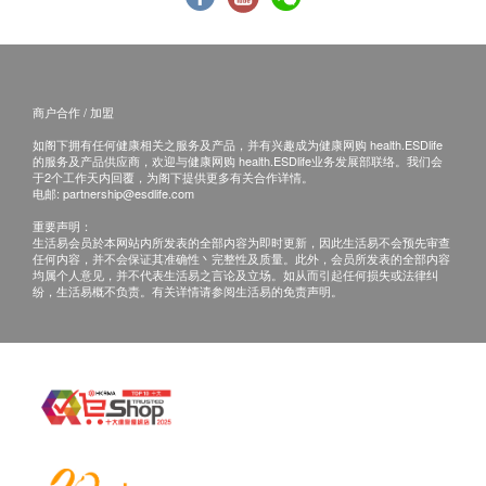
商户合作 / 加盟
如阁下拥有任何健康相关之服务及产品，并有兴趣成为健康网购 health.ESDlife
的服务及产品供应商，欢迎与健康网购 health.ESDlife业务发展部联络。我们会
于2个工作天内回覆，为阁下提供更多有关合作详情。
电邮:
partnership@esdlife.com
重要声明：
生活易会员於本网站内所发表的全部内容为即时更新，因此生活易不会预先审查
任何内容，并不会保证其准确性丶完整性及质量。此外，会员所发表的全部内容
均属个人意见，并不代表生活易之言论及立场。如从而引起任何损失或法律纠
纷，生活易概不负责。有关详情请参阅生活易的免责声明。