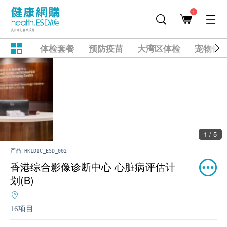
1
体检套餐
预防疫苗
大湾区体检
宠物健
2 / 5
产品:
HKIDIC_ESD_002
香港综合影像诊断中心 心脏病评估计
划(B)
16项目