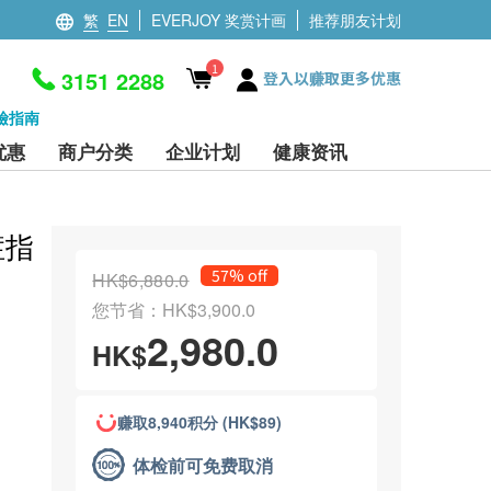
繁
EN
EVERJOY 奖赏计画
推荐朋友计划
1
3151 2288
登入以赚取更多优惠
檢指南
优惠
商户分类
企业计划
健康资讯
症指
57% off
HK$6,880.0
您节省：HK$3,900.0
2,980.0
HK$
赚取8,940积分 (HK$89)
体检前可免费取消