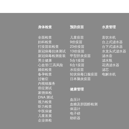
身体检查
预防疫苗
水质管理
全面检查
儿童疫苗
直饮水机
妇科检查
9价疫苗
台上式滤水器
打疫苗前检查
23价疫苗
台下式滤水器
新冠病毒抗体测试
13价疫苗
水龙头式滤水器
新冠病毒检测套装
甲型肝炎疫苗
滤水壶
男士健康
5合1疫苗
滤水瓶
心血管/三高风险
6合1疫苗
花洒滤水器
婚前检查
水痘疫苗
滤芯
备孕检查
轮状病毒口服疫苗
电解水机
过敏症
日本脑炎疫苗
内视镜服务
癌症测试
健康管理
家佣体检
DNA 测试
血压计
视力检查
血糖及胆固醇检测
听力检查
体温计
中医保健
电子磅
儿童发展
助听器
企业体检