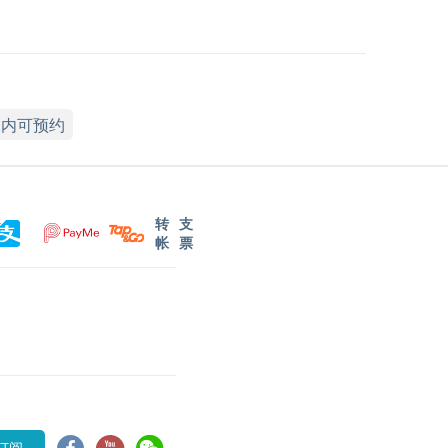
天内可预约
转
支
帐
票
订阅