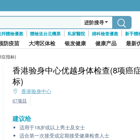
进阶搜寻
美邦體檢優惠
體檢送台北機票
私家醫院
婦科檢查優惠
新手體
预防疫苗
大湾区体检
银发健康
健康产品
最新
癌症指标)
香港验身中心优越身体检查(8项癌
标)
香港验身中心
87项目
建议给
适用于18岁或以上男士及女士
适合第一次接受或定期接受健康检查人士