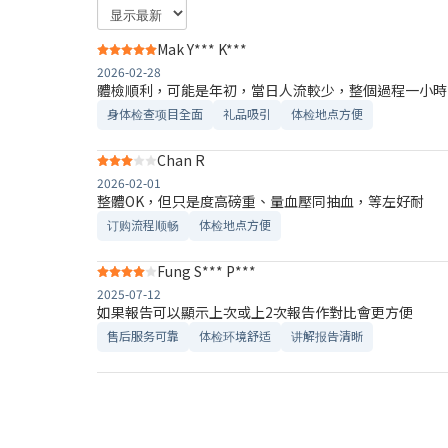
Mak Y*** K***
2026-02-28
體檢順利，可能是年初，當日人流較少，整個過程一小時
身体检查项目全面
礼品吸引
体检地点方便
Chan R
2026-02-01
整體OK，但只是度高磅重、量血壓同抽血，等左好耐
订购流程顺畅
体检地点方便
Fung S*** P***
2025-07-12
如果報告可以顯示上次或上2次報告作對比會更方便
售后服务可靠​
体检环境舒适​
讲解报告清晰​