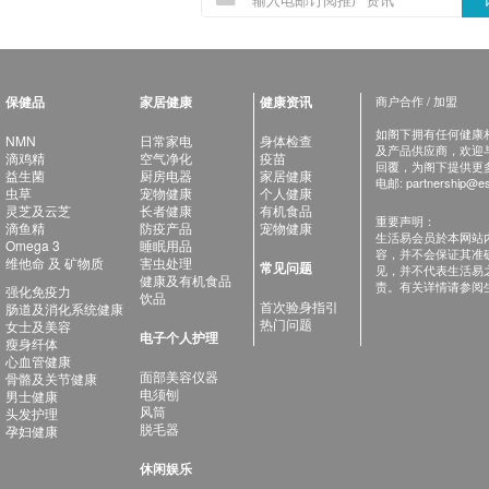
保健品
家居健康
健康资讯
商户合作 / 加盟
如阁下拥有任何健康相关
NMN
日常家电
身体检查
及产品供应商，欢迎与健
滴鸡精
空气净化
疫苗
回覆，为阁下提供更
益生菌
厨房电器
家居健康
电邮:
partnership@es
虫草
宠物健康
个人健康
灵芝及云芝
长者健康
有机食品
重要声明：
滴鱼精
防疫产品
宠物健康
生活易会员於本网站
Omega 3
睡眠用品
容，并不会保证其准
维他命 及 矿物质
害虫处理
常见问题
见，并不代表生活易
健康及有机食品
责。有关详情请参阅
强化免疫力
饮品
首次验身指引
肠道及消化系统健康
热门问题
女士及美容
电子个人护理
瘦身纤体
心血管健康
面部美容仪器
骨骼及关节健康
电须刨
男士健康
风筒
头发护理
脱毛器
孕妇健康
休闲娱乐