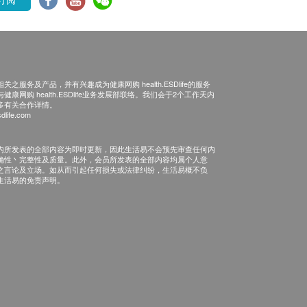
之服务及产品，并有兴趣成为健康网购 health.ESDlife的服务
康网购 health.ESDlife业务发展部联络。我们会于2个工作天内
多有关合作详情。
dlife.com
内所发表的全部内容为即时更新，因此生活易不会预先审查任何内
确性丶完整性及质量。此外，会员所发表的全部内容均属个人意
之言论及立场。如从而引起任何损失或法律纠纷，生活易概不负
生活易的免责声明。