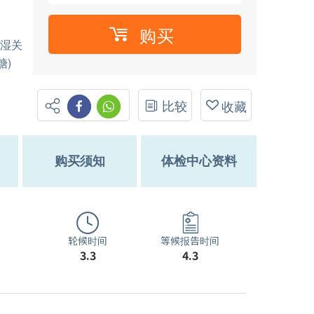
购买
风湿关
糖)
比较
收藏
购买须知
体检中心资料
轮候时间
等候报告时间
3.3
4.3