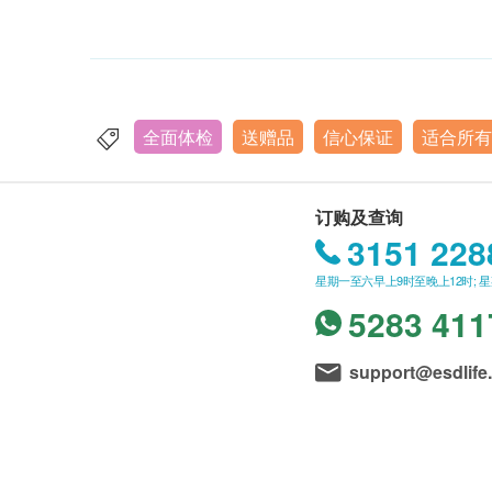
全面体检
送赠品
信心保证
适合所有
订购及查询
3151 228
星期一至六早上9时至晚上12时; 
5283 411
support@esdlife