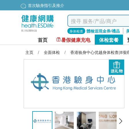
首次驗身指引及推介
體檢送現金券/禮品
身体检查
首页
暑假健康充电
体检套餐
主页
/
全面体检
/
香港验身中心优越身体检查(8项
送礼物