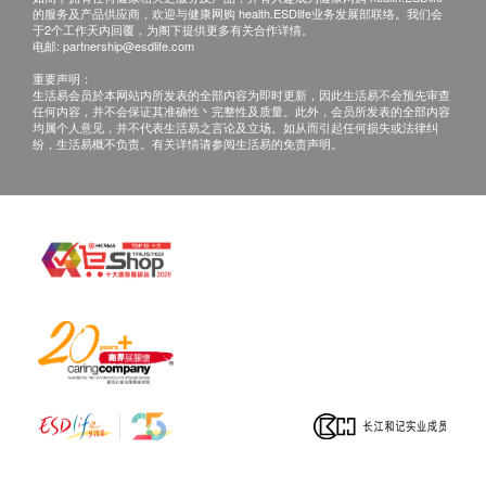
专利内置绕道设计，更换滤芯时无须关掉是水源
的服务及产品供应商，欢迎与健康网购 health.ESDlife业务发展部联络。我们会
于2个工作天内回覆，为阁下提供更多有关合作详情。
全密封式滤芯设计，洁净卫生
电邮:
partnership@esdlife.com
滤芯荣获NSF/ANSI Std. 42及53认证
重要声明：
生活易会员於本网站内所发表的全部内容为即时更新，因此生活易不会预先审查
任何内容，并不会保证其准确性丶完整性及质量。此外，会员所发表的全部内容
产品规格
均属个人意见，并不代表生活易之言论及立场。如从而引起任何损失或法律纠
纷，生活易概不负责。有关详情请参阅生活易的免责声明。
过滤精密度：0.5微米
有效过滤水量：750加仑(2,839公升)* * 当水流速度
减慢时应更换滤芯，建议每6至9个月更换一次，但
亦视乎用水量及水质而异，滤芯最长使用期为12个
月。
流量：0.75加仑/分钟(2.84公升/分钟)
适用水温：摄氏4.4-38度
适用水压：25-120psi
水龙头尺寸：17cm (W) x 32cm (H) x 23.7 cm (D)
滤芯型号：全效型滤芯AP Easy C-Complete
滤水系统尺寸：32cm (高) x 7.4cm (阔) x 6.9cm
(深)