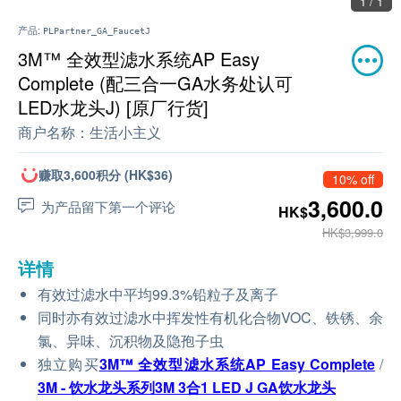
1 / 1
产品:
PLPartner_GA_FaucetJ
3M™ 全效型滤水系统AP Easy
Complete (配三合一GA水务处认可
LED水龙头J) [原厂行货]
商户名称：
生活小主义
赚取3,600积分 (HK$36)
10% off
3,600.0
为产品留下第一个评论
HK$
HK$3,999.0
详情
有效过滤水中平均99.3%铅粒子及离子
同时亦有效过滤水中挥发性有机化合物VOC、铁锈、余
氯、异味、沉积物及隐孢子虫
独立购买
3M™ 全效型滤水系统AP Easy Complete
/
3M - 饮水龙头系列3M 3合1 LED J GA饮水龙头