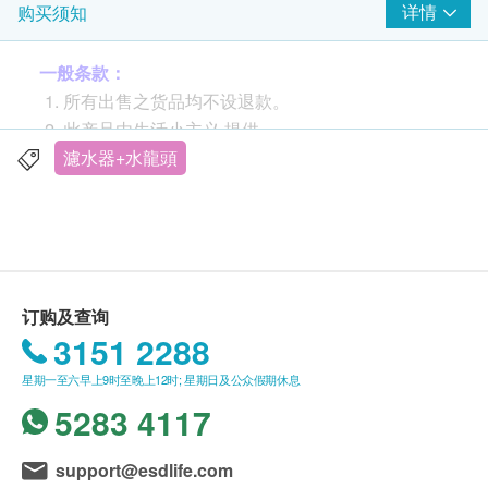
详情
购买须知
一般条款：
所有出售之货品均不设退款。
此产品由生活小主义 提供。
如有任何争议，生活小主义 及健康生活易保留最
濾水器+水龍頭
终决议权。
送货条款：
购买
生活小主义
产品需加HK$40 运费。
我们将於确定订单後1-14个工作天内安排发货。
订购及查询
不排除运送时间会因节日而有所影响。当八号烈风
3151 2288
讯号悬掛或黑色暴雨警告生效时，送货服务时间将
星期一至六早上9时至晚上12时; 星期日及公众假期休息
会延迟。
5283 4117
所有订单须视乎相关货品的供应情况再作最後确
认。倘若生活易未能提供任何订单上的货品，生活
产品特色
易有权拒绝接受该订单，并且会於送货前透过电话
support@esdlife.com
3M™全效型滤水系统AP Easy Complete(配三合一