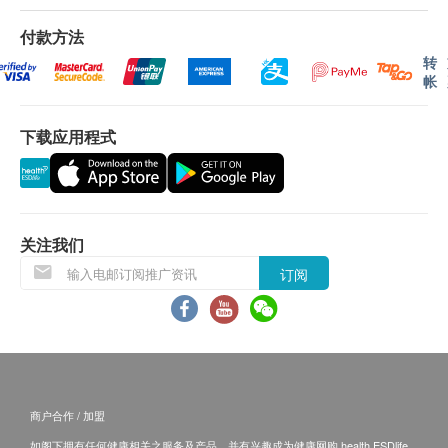
或电邮通知顾客再作安排。
LED水龙头J)，有效过滤水中平均99.3%铅粒子及
付款方法
离子，同时亦有效过滤水中挥发性有机化合物
退换条款：
转
VOC#、铁锈、余氯、异味、沉积物及隐孢子虫。
帐
当顾客收取已订购之货品时，有责任检查货品是否
#包括苯、对二氯苯、草脱净(除草剂) 、加保扶(农
有损毁情况，一经确认签收，恕不接受退换。
药) 及林丹(杀虫剂)
下载应用程式
退换产品必须包装完整，如退换之产品有任何残缺
3M™三合一LED J 型水龙头_GA 荣获水务署颁发
或过期退回，供应商有权不受理。
的《一般认可》资格及荣获水务署第1级《用水效
如有其他损坏或遗漏查询，顾客必须保留有效收据
益标签》，证明产品已经通过测试符合法定标准。
正本，并於送货後3个工作天内按下列方式联络生
*第1级为最节省用水；同时接驳自来水(冷水、热
活小主义 客户服务部跟进。
关注我们
水)及过滤水。
电邮: info@gadgetmonocle-hk.com
订阅
过滤水手柄配有LED滤芯更换提示灯，正常使用
查詢热线: 852-52360198
时，蓝灯闪动；当LED灯由蓝灯转红灯时，即表示
需尽快更换滤芯，同时必须更换新电池使正常操
作。
滤水系统采用先进多功能合一设计，一支滤芯已能
达致多项过滤效能
商户合作 / 加盟
独特快速更换滤芯设计，方便简单
如阁下拥有任何健康相关之服务及产品，并有兴趣成为健康网购 health.ESDlife