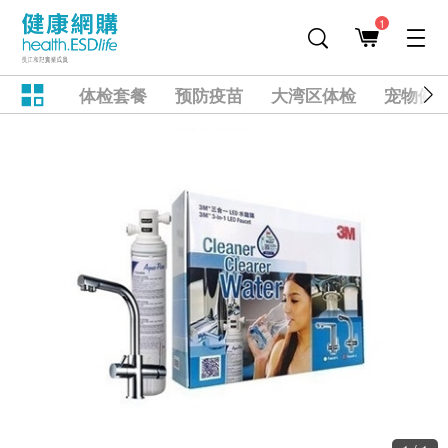
1
体检套餐
预防疫苗
大湾区体检
宠物健