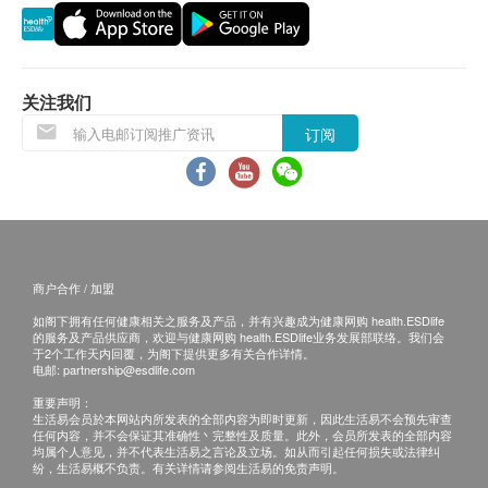
咨询有认可资格的医生，作出诊断及治疗。
梅毒血清測試
本服务/产品由商户提供。生活易【健康网购
梅毒血凝测试
health.ESDlife】并没有经营或提供本服务/产品。
关注我们
化验项目
有关此服务/产品的错漏或延误，或因使用此服务/
产品而引致的损失、损害、受伤或法律诉讼，健康
订阅
解脲支原体基因测试
网购health.ESDlife概不负责。一切有关的索偿或
查询，须向提供服务之体检中心或商户提出。
传染性疾病
沙眼衣原体基因定性测试
滴蟲基因测试
商户合作 / 加盟
微小脲原体基因定性测试
人型支原体基因测试
如阁下拥有任何健康相关之服务及产品，并有兴趣成为健康网购 health.ESDlife
的服务及产品供应商，欢迎与健康网购 health.ESDlife业务发展部联络。我们会
于2个工作天内回覆，为阁下提供更多有关合作详情。
身体质量指数
电邮:
partnership@esdlife.com
重要声明：
身体质量指数 *
生活易会员於本网站内所发表的全部内容为即时更新，因此生活易不会预先审查
水分百分比 *
任何内容，并不会保证其准确性丶完整性及质量。此外，会员所发表的全部内容
均属个人意见，并不代表生活易之言论及立场。如从而引起任何损失或法律纠
内脏脂肪百分比 *
纷，生活易概不负责。有关详情请参阅生活易的免责声明。