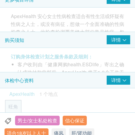
详细医学问卷
血压
ApexHealth 安心女士性病检查适合有性生活或怀疑有
脉搏率
性病之人士，或没有病征，想做一个全面准确的性病
身高 *
检查之人士。此检查检测覆盖绝大部份常见性病，包
体重 *
括艾滋病、梅毒、淋病、人类乳头瘤病毒等，医生或
详情
购买须知
血脂
护士作健康报告咨询，及早作出适当的预防及治疗。
订购身体检查计划之服务条款及细则：
甘油三酯
客户收到由「健康网购health.ESDlife」寄出之确
ApexHealth 安心女士性病检查适合有性生活或怀疑有
胆固醇
认成功付款电邮后，ApexHealth 将于1-2个工作天
性病之人士，或没有病征，想做一个全面准确性的病
高密度脂蛋白胆固醇
胆固醇/高密度胆固醇比率
内，致电客户预约身体检查的时间及地点。客户必
详情
体检中心资料
检查之人士。此检查检测覆盖绝大部份常见性病，包
低密度脂蛋白胆固醇
须于预约当天出示身份证及打印订购确认信以确认
括艾滋病、梅毒、淋病、人类乳头瘤病毒等，医生或
ApexHealth
1 个地点
身份。
专业医护人员作健康报告咨询，及早作出适当的预防
糖尿
本身体检查计划有效期为2个月，客户必须于2个月
及治疗。
旺角
内(由确认付款日期起计)接受有关检查，逾期作
空腹血糖
废。
* 此项目结果会以附件形式附加于化验报告上，以作
男士/女士私处检查
信心保证
香港九龙弥敦道555号九龙行21楼1-3单位 (油麻地A1出口)
肝功能
报告时间： 一般情况下，报告将于检测后约 2星期
参考用途。
适合18岁以上人士
痛风
肝/肾功能
显示地图
完成（不包括星期六、日及公众假期）。部分特定