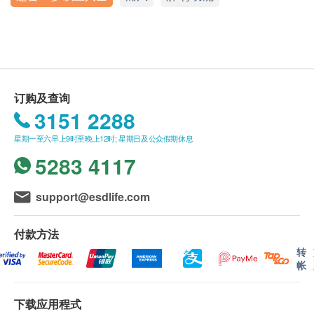
谷丙转氨酵素
测试的报告时间或有不同，例如：ALEX2® 过敏
身体检查前应注意事项：
谷草转氨酵素
星期一至五︰10:00a.m. – 1:00p.m. ; 3:00p.m. – 6:00p.m.
测试报告需时约 7个工作天。 (其他指定性传染病
接受体检之客户必须年满18岁或以上。
星期六︰10:00a.m. – 1:00p.m. ; 3:00p.m. – 6:00p.m.
碱性磷酸酵素
星期日及公众假期︰休息
检查计划及循环肿瘤细胞癌症检查的报告时间，请
检查前8小时内不可饮食或服用药物（清水除
总胆红素
电话：35042738
参考其产品页面。)
外）。
总蛋白质
报告跟进： 报告将以电子方式发送。客户收到电
孕妇或接受抗凝血剂药物之人士进行验身前应咨询
白蛋白
订购及查询
子报告后，我们会安排医护人员致电进行专业讲
球蛋白
其家庭医生意见。
3151 2288
白蛋白及球蛋白比率
解。请注意，报告讲解的轮候时间或会因应个别化
测试前勿抽烟、饮酒或饮用含咖啡因的饮品。
星期一至六早上9时至晚上12时; 星期日及公众假期休息
丙种谷氨转移酶
验项目所需时间或客户指定时段等因素而有所调
5283 4117
整。
检测流程
肾功能
订购一经确认，不设更改已订购的计划，转让给第
1. 预约时间: 购买之后，跟我们的专业团队预约，即
support@esdlife.com
三者及／或退款。
能为您贴心安排。
肌酸酐
如有任何争议，「健康网购health.ESDlife」及
2. 样本采集: 亲临我们的检测中心采集抽取血液样
尿素
付款方法
ApexHealth
保留最终决定权。
本。
淋病检测
转
3. 获取报告: 7个工作天完成检测及通知客人领取报
帐
免责声明：
告。
淋球菌DNA测试
所有健康检查/服务并非作为医务诊断或治疗用
下载应用程式
传染病
途。当阁下身体健康出现任何疾病征兆时，应立即