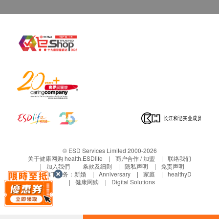
骨头百分比 *
肌肉百分比 *
身体年龄 *
身体脂肪百分比 *
人类乳头瘤状病毒基因分型测试(HPVDNA)
18种高危型基因分型:
HIV16,18,31,33,35,39,45,51,52,53,56,58,59,66,68,73,82,83
10种低危型基因分型: HIV6,11,26,40,42,43,44,54,61,81
性病基因测试
生殖支原体 DNA
© ESD Services Limited 2000-2026
关于健康网购 health.ESDlife
商户合作 / 加盟
联络我们
加入我們
条款及细则
隐私声明
免责声明
痛风
生活易旗下业务：
新婚
Anniversary
家庭
healthyD
健康网购
Digital Solutions
尿酸
性病检查