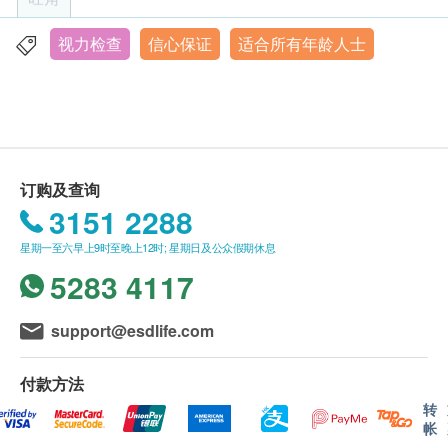
内(由确认付款日期起计)接受有关检查，逾期作
废。
咩系TGFBI 基因？
视力检查
信心保证
适合所有年龄人士
香港九龙弥敦道555号九龙行21楼1-3单位 (油麻地A1出口)
报告时间： 一般情况下，报告将于检测后约 2星期
TGFBI 基因负责制造一种蛋白，呢种蛋白就好似角膜
显示地图
完成（不包括星期六、日及公众假期）。部分特定
里面慨黏合剂，维持角膜中慨蛋白质正常排列以令到
测试的报告时间或有不同，例如：ALEX2® 过敏
角膜维持透明。但如果呢个基因「出错」（发生突
星期一至五︰10:00a.m. – 1:00p.m. ; 3:00p.m. – 6:00p.m.
测试报告需时约 7个工作天。 (其他指定性传染病
变），角膜中慨一啲蛋白质就唔可以正常排列，令到
星期六︰10:00a.m. – 1:00p.m. ; 3:00p.m. – 6:00p.m.
星期日及公众假期︰休息
检查计划及循环肿瘤细胞癌症检查的报告时间，请
呢啲蛋白变成非水溶性蛋白质，会喺角膜入面积聚，
订购及查询
电话：35042738
参考其产品页面。)
角膜变越黎越好混浊，导致视力下降。
3151 2288
报告跟进： 报告将以电子方式发送。客户收到电
子报告后，我们会安排医护人员致电进行专业讲
ApexHealth 矫视基因测试
星期一至六早上9时至晚上12时; 星期日及公众假期休息
解。请注意，报告讲解的轮候时间或会因应个别化
针对5大常见TGFBI基因变异，及早发现角膜营养不良
5283 4117
验项目所需时间或客户指定时段等因素而有所调
(Corneal Dystrophy) 风险，几分钟口腔棉花棒采样，
整。
完全无痛，测试准确！
support@esdlife.com
订购一经确认，不设更改已订购的计划，转让给第
3个工作天报告（由检查后下一个工作天计起，星期
三者及／或退款。
六、日及公众假期不计算在内），喺手术前更清楚了
付款方法
如有任何争议，「健康网购health.ESDlife」及
解自己系咪带有特定慨遗传风险。
转
帐
ApexHealth
保留最终决定权。