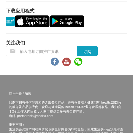
免责声明：
下载应用程式
所有健康检查/服务并非作为医务诊断或治疗用
途。当阁下身体健康出现任何疾病征兆时，应立即
咨询有认可资格的医生，作出诊断及治疗。
本服务/产品由商户提供。生活易【健康网购
关注我们
health.ESDlife】并没有经营或提供本服务/产品。
订阅
有关此服务/产品的错漏或延误，或因使用此服务/
产品而引致的损失、损害、受伤或法律诉讼，健康
网购health.ESDlife概不负责。一切有关的索偿或
注意事项:
查询，须向提供服务之体检中心或商户提出。
采样前，建议客人1小时前不可饮食(任何东西不可放
商户合作 / 加盟
入口中,清水除外)，如有任何检测之问题，欢迎致电
3504 2738 本中心查询。
如阁下拥有任何健康相关之服务及产品，并有兴趣成为健康网购 health.ESDlife
的服务及产品供应商，欢迎与健康网购 health.ESDlife业务发展部联络。我们会
于2个工作天内回覆，为阁下提供更多有关合作详情。
电邮:
partnership@esdlife.com
检测流程
重要声明：
1. 订购检测套装: 购买之后，跟我们的专业团队3504
生活易会员於本网站内所发表的全部内容为即时更新，因此生活易不会预先审查