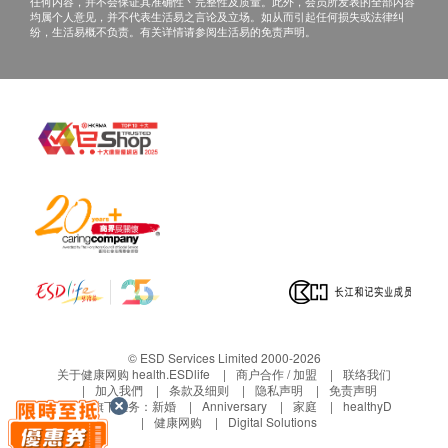
2738 预约，即能为您贴心安排。
任何内容，并不会保证其准确性丶完整性及质量。此外，会员所发表的全部内容
均属个人意见，并不代表生活易之言论及立场。如从而引起任何损失或法律纠
2. 样本采集: 收到后，根据指示，可自行在家采集口
纷，生活易概不负责。有关详情请参阅生活易的免责声明。
腔DNA样本。
3. 获取报告: 将样本寄回指定化验所。 3个工作天后会
透过电邮收到检测结果。
报告样本
© ESD Services Limited 2000-2026
关于健康网购 health.ESDlife
商户合作 / 加盟
联络我们
加入我們
条款及细则
隐私声明
免责声明
生活易旗下业务：
新婚
Anniversary
家庭
healthyD
健康网购
Digital Solutions