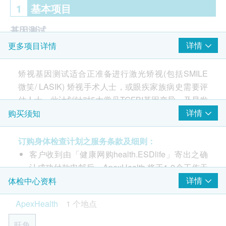
1
基本项目
基因测试
详情
更多项目详情
第一型颗粒状角膜失养症(GCD1)
第二型颗粒状角膜失养症(GCD2)
矫视基因测试适合正准备进行激光矫视(包括SMILE
第一型格子状角膜失养症(LCD1)
微笑/ LASIK) 矫视手术人士，或眼疾家族病史需要评
雷氏-毕克勒角膜失养症(RBCD)
估人士。此计划针对5大常见TGFBI基因变异，及早发
泰尔-本克角膜失养症(TBCD)
现角膜营养不良(Corneal Dystrophy) 风险。
详情
购买须知
订购身体检查计划之服务条款及细则：
了解角膜营养不良风险
客户收到由「健康网购health.ESDlife」寄出之确
原来有一种叫「角膜营养不良」慨遗传眼疾，渠早期
认成功付款电邮后，ApexHealth 将于1-2个工作天
通常冇症状，传统检查未必及时发现到，多研究指
内，致电客户预约身体检查的时间及地点。客户必
详情
体检中心资料
出，如果本身带有特定基因如TGFBI 变异，做SMILE
须于预约当天出示身份证及打印订购确认信以确认
微笑或LASIK 激光矫视后，反而会「触发」或「加
ApexHealth
1 个地点
身份。
速」呢个病恶化，令角膜积聚雪花白点，睇嘢蒙查
本身体检查计划有效期为2个月，客户必须于2个月
查！严重的话会导致永久、无法复原的视力损害。
旺角