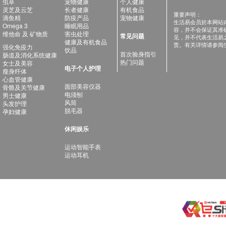
虫草
宠物健康
个人健康
灵芝及云芝
长者健康
有机食品
重要声明：
滴鱼精
防疫产品
宠物健康
生活易会员於本网站
Omega 3
睡眠用品
容，并不会保证其准
维他命 及 矿物质
害虫处理
常见问题
见，并不代表生活易
健康及有机食品
责。有关详情请参阅
强化免疫力
饮品
首次验身指引
肠道及消化系统健康
热门问题
女士及美容
电子个人护理
瘦身纤体
心血管健康
面部美容仪器
骨骼及关节健康
电须刨
男士健康
风筒
头发护理
脱毛器
孕妇健康
休闲娱乐
运动智能手表
运动耳机