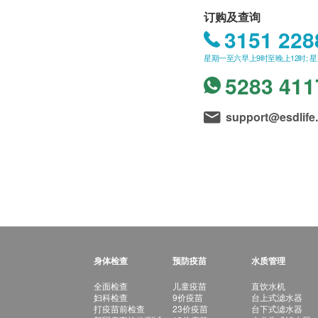
订购及查询
3151 228
星期一至六早上9时至晚上12时; 
5283 411
support@esdlife
身体检查
预防疫苗
水质管理
全面检查
儿童疫苗
直饮水机
妇科检查
9价疫苗
台上式滤水器
打疫苗前检查
23价疫苗
台下式滤水器