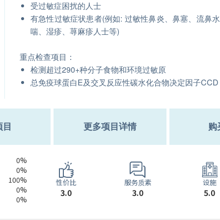
受过敏症困扰的人士
有急性过敏症状患者(例如: 过敏性鼻炎、鼻塞、流鼻
喘、湿疹、荨麻疹人士等)
重点检查项目：
检测超过290+种分子食物和环境过敏原
总免疫球蛋白E及交叉反应性碳水化合物决定因子CCD
项目
更多项目详情
购
0%
0%
100%
服务质素
性价比
设施
0%
3.0
3.0
5.0
0%