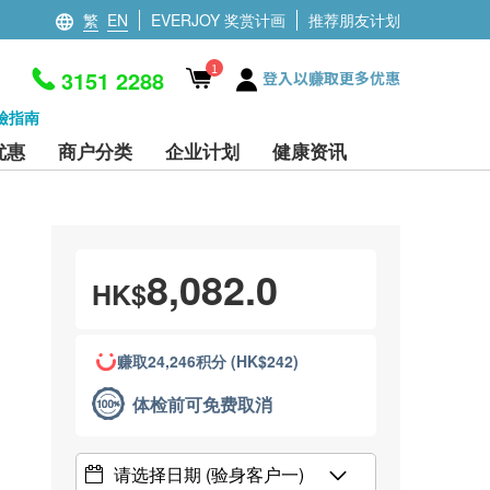
繁
EN
EVERJOY 奖赏计画
推荐朋友计划
1
3151 2288
登入以赚取更多优惠
檢指南
优惠
商户分类
企业计划
健康资讯
8,082.0
HK$
赚取24,246积分 (HK$242)
体检前可免费取消
请选择日期
(验身客户一)