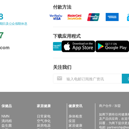
付款方法
8
星期日及公众假期休息
7
下载应用程式
.com
关注我们
保健品
家居健康
健康资讯
商户合作 / 加盟
如阁下拥有任何健康相关
NMN
日常家电
身体检查
及产品供应商，欢迎与健
滴鸡精
空气净化
疫苗
回覆，为阁下提供更
益生菌
厨房电器
家居健康
电邮:
partnership@es