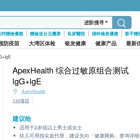
进阶搜寻
美邦體檢優惠
體檢送台北機票
私家醫院
婦科檢查優惠
新手體
预防疫苗
大湾区体检
银发健康
健康产品
最新
+lgE
ApexHealth 综合过敏原组合测试
lgG+lgE
ApexHealth
330项目
建议给
适用于2岁或以上男士或女士
幼儿可用指尖血代替，建议先向「健康网购」查询详细