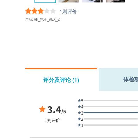
1则评价
产品:
AH_WGF_AEX_2
体检
评分及评论 (1)
5
3.4
4
/5
3
2
1则评价
1