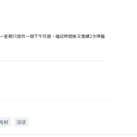
一星期只提供一個下午可選，確認時間後又連續2次俾醫
海鲜
湿疹