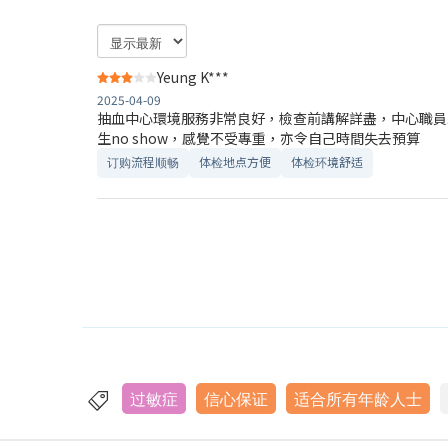
Yeung K***
2025-04-09
抽血中心環境服務非常良好，檢查前講解詳盡，中心職員
生no show，感覺不受專重，亦令自己時間失去預算
订购流程顺畅
体检地点方便
体检环境舒适​
过敏症
信心保证
适合所有年龄人士