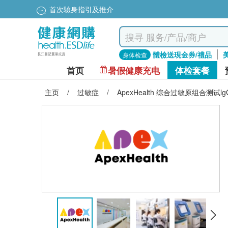
首次驗身指引及推介
體檢送現金券/禮品
身体检查
首页
暑假健康充电
体检套餐
主页
/
过敏症
/
ApexHealth 综合过敏原组合测试lgG