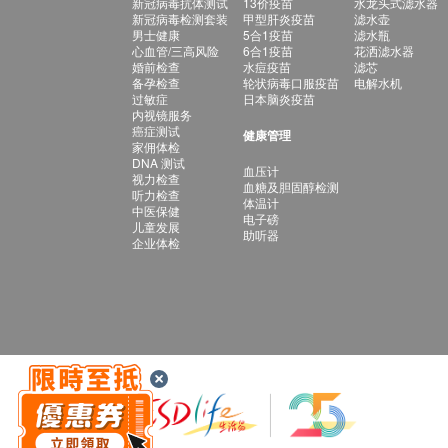
新冠病毒抗体测试
13价疫苗
水龙头式滤水器
新冠病毒检测套装
甲型肝炎疫苗
滤水壶
男士健康
5合1疫苗
滤水瓶
心血管/三高风险
6合1疫苗
花洒滤水器
婚前检查
水痘疫苗
滤芯
备孕检查
轮状病毒口服疫苗
电解水机
过敏症
日本脑炎疫苗
内视镜服务
癌症测试
健康管理
家佣体检
DNA 测试
血压计
视力检查
血糖及胆固醇检测
听力检查
体温计
中医保健
电子磅
儿童发展
助听器
企业体检