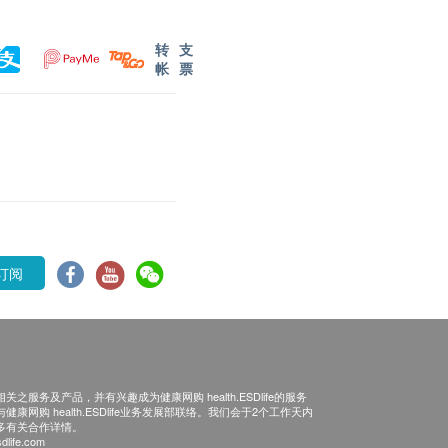
转
支
帐
票
订阅
之服务及产品，并有兴趣成为健康网购 health.ESDlife的服务
康网购 health.ESDlife业务发展部联络。我们会于2个工作天内
多有关合作详情。
dlife.com