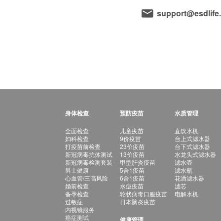
support@esdlife
身体检查
预防疫苗
水质管理
全面检查
儿童疫苗
直饮水机
妇科检查
9价疫苗
台上式滤水器
打疫苗前检查
23价疫苗
台下式滤水器
新冠病毒抗体测试
13价疫苗
水龙头式滤水器
新冠病毒检测套装
甲型肝炎疫苗
滤水壶
男士健康
5合1疫苗
滤水瓶
心血管/三高风险
6合1疫苗
花洒滤水器
婚前检查
水痘疫苗
滤芯
备孕检查
轮状病毒口服疫苗
电解水机
过敏症
日本脑炎疫苗
内视镜服务
癌症测试
健康管理