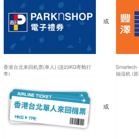
或
香港台北来回机票(单人) (连23KG寄舱行
Smartech
李)
抽湿机 (原
或