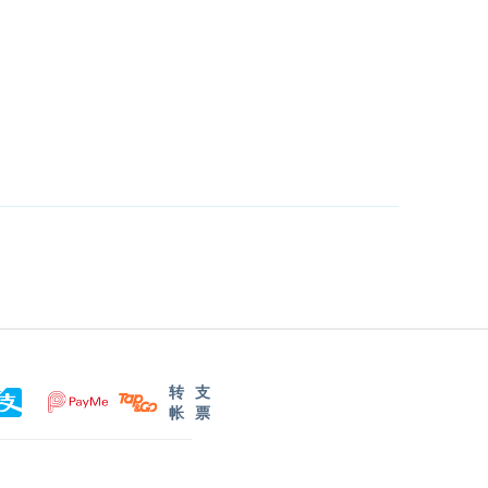
转
支
帐
票