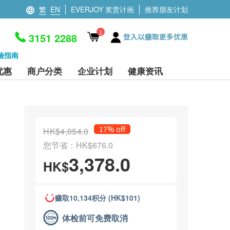
繁
EN
EVERJOY 奖赏计画
推荐朋友计划
1
3151 2288
登入以赚取更多优惠
檢指南
优惠
商户分类
企业计划
健康资讯
17% off
HK$4,054.0
您节省：HK$676.0
3,378.0
HK$
赚取10,134积分 (HK$101)
体检前可免费取消