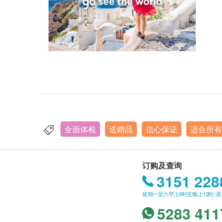
全面体检
送赠品
信心保证
适合所有
订购及查询
3151 228
星期一至六早上9时至晚上12时; 
5283 411