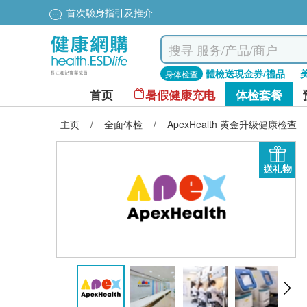
首次驗身指引及推介
體檢送現金券/禮品
身体检查
首页
暑假健康充电
体检套餐
主页
/
全面体检
/
ApexHealth 黄金升级健康检查
送礼物