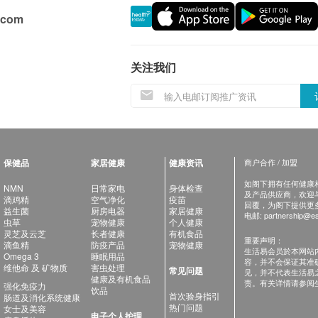
.com
关注我们
保健品
家居健康
健康资讯
商户合作 / 加盟
如阁下拥有任何健康相关
NMN
日常家电
身体检查
及产品供应商，欢迎与健
滴鸡精
空气净化
疫苗
回覆，为阁下提供更
益生菌
厨房电器
家居健康
电邮:
partnership@es
虫草
宠物健康
个人健康
灵芝及云芝
长者健康
有机食品
重要声明：
滴鱼精
防疫产品
宠物健康
生活易会员於本网站
Omega 3
睡眠用品
容，并不会保证其准
维他命 及 矿物质
害虫处理
常见问题
见，并不代表生活易
健康及有机食品
责。有关详情请参阅
强化免疫力
饮品
首次验身指引
肠道及消化系统健康
热门问题
女士及美容
电子个人护理