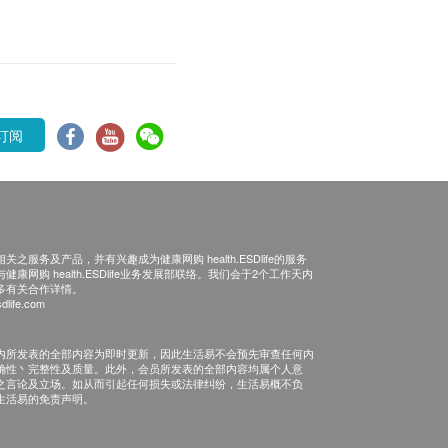
订阅
之服务及产品，并有兴趣成为健康网购 health.ESDlife的服务
康网购 health.ESDlife业务发展部联络。我们会于2个工作天内
多有关合作详情。
dlife.com
内所发表的全部内容为即时更新，因此生活易不会预先审查任何内
确性丶完整性及质量。此外，会员所发表的全部内容均属个人意
之言论及立场。如从而引起任何损失或法律纠纷，生活易概不负
生活易的免责声明。