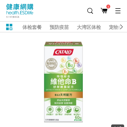
1
体检套餐
预防疫苗
大湾区体检
宠物健