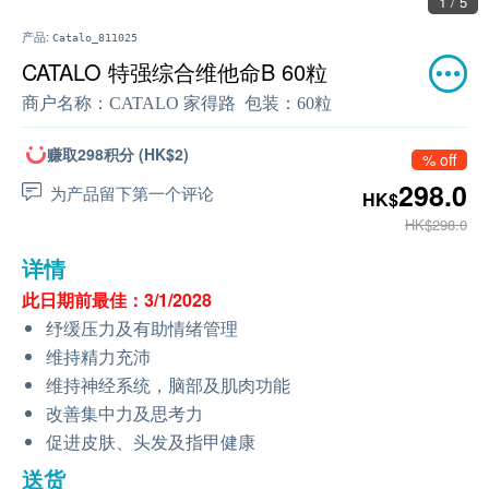
1 / 5
产品:
Catalo_811025
CATALO 特强综合维他命B 60粒
商户名称：
CATALO 家得路
包装：
60粒
赚取298积分 (HK$2)
% off
298.0
为产品留下第一个评论
HK$
HK$298.0
详情
此日期前最佳：3/1/2028
纾缓压力及有助情绪管理
维持精力充沛
维持神经系统，脑部及肌肉功能
改善集中力及思考力
促进皮肤、头发及指甲健康
送货