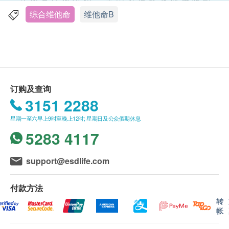
如有任何争议，美国家得路及健康网购
轻炎症等作用。产品不含麸质、人造香料、色素及防
health.ESDlife保留最终决议权。
综合维他命
维他命B
腐剂，食用放心。
送货
此产品含有天然成分，颜色深浅略有差异或变化属正
购买美国家得路产品总额满HK$500，即可享本地
常现象，不影响产品质素。
免费送货服务。 账单总额未满HK$500需附加
HK$45运费。
订购及查询
1. Stough, Con, et al. (2011). Human
以下地区不提供送货服务:
3151 2288
Psychopharmacology: Clinical and Experimental
打鼓岭, 离岛(大屿山 (包括愉景湾), 南丫岛, 长洲,
26: 470-476. (Refer to B Complex)
星期一至六早上9时至晚上12时; 星期日及公众假期休息
坪洲, 大澳, 梅窝, 昂平), 马湾, 沙头角, 落马洲, 皇岗,
2. Riggs, KM, et al. (1996). The American journal of
5283 4117
流浮山, 龙鼓滩 , 踏石角, 机场。 "
clinical nutrition, 63(3), 306-314.
订单确认后将于3-5个工作天内送达指定送货地
(Refer to B Complex)
址。 送货日期及地址一经确认后将无法更改，否
support@esdlife.com
则将会引致严重送货延误，顾客亦须自行缴付因更
适合人士
改送货日期及地址而引起之全数费用。
付款方法
孕妇及成人，素食者，压力大，情绪低落，口腔破损
不排除运送时间会因节日而有所影响。 当八号烈
转
帐
或掉发，容易疲惫，睡眠困难，缺乏均衡饮食， 欲提
风讯号悬挂或黑色暴雨警告生效时，送货服务时间
升专注力及工作表现的人士
将会延迟。