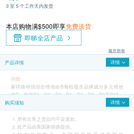
3 至 5 个工作天内发货
本店购物满$500即享
免费送货
即睇全店产品
展开所有
详情
产品详情
功效
家得路特强综合维他命B每粒蕴含品牌成分多元维他
命B，包括B1、B2、B3、B5、B6、B7、B9及B12，
全面补充身体所需。配方提取自有机发芽藜麦，成分
详情
购买须知
天然，容易被人体吸收，不会对身体造成负担。临床
实验证明1，维他命B群有助纾缓压力及焦虑，协助管
所有出售之货品均不设退款。
理情绪，维持神经系统健康，消除疲劳，提升活力，
此产品由美国家得路提供。
改善集中力及思考力，另外亦有助改善头发发质，减