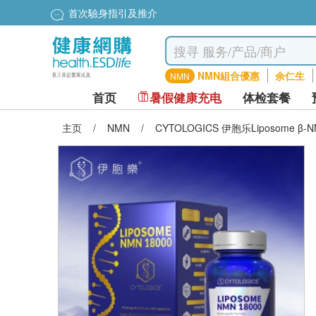
首次驗身指引及推介
NMN組合優惠
余仁生
NMN
首页
暑假健康充电
体检套餐
主页
/
NMN
/
CYTOLOGICS 伊胞乐Liposome β-