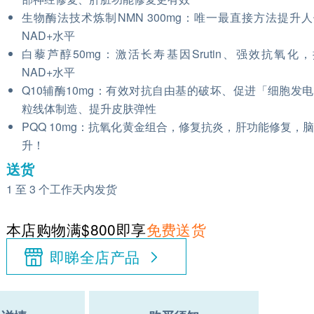
生物酶法技术炼制NMN 300mg：唯一最直接方法提升
NAD+水平
白藜芦醇50mg：激活长寿基因Srutin、强效抗氧化
NAD+水平
Q10辅酶10mg：有效对抗自由基的破坏、促进「细胞发
粒线体制造、提升皮肤弹性
PQQ 10mg：抗氧化黄金组合，修复抗炎，肝功能修复，
升！
送货
1 至 3 个工作天内发货
本店购物满$800即享
免费送货
即睇全店产品