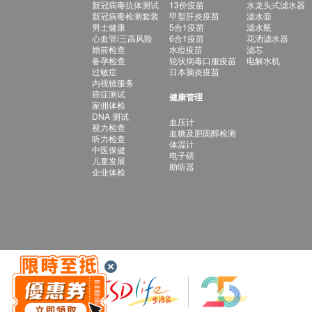
新冠病毒抗体测试
13价疫苗
水龙头式滤水器
新冠病毒检测套装
甲型肝炎疫苗
滤水壶
男士健康
5合1疫苗
滤水瓶
心血管/三高风险
6合1疫苗
花洒滤水器
婚前检查
水痘疫苗
滤芯
备孕检查
轮状病毒口服疫苗
电解水机
过敏症
日本脑炎疫苗
内视镜服务
癌症测试
健康管理
家佣体检
DNA 测试
血压计
视力检查
血糖及胆固醇检测
听力检查
体温计
中医保健
电子磅
儿童发展
助听器
企业体检