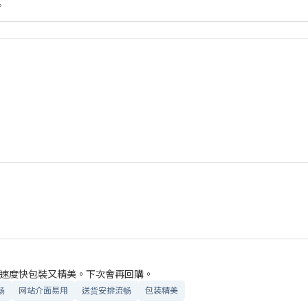
。
速度快包裝又精美。下次會再回購。
畅
网站介面易用
送货安排流畅
包装精美