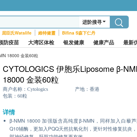
进阶搜寻
屈臣氏Watslife
維特健靈
Bifina S森下仁丹
预防疫苗
大湾区体检
银发健康
健康产品
最新
NMN 18000 金装60粒
CYTOLOGICS 伊胞乐Liposome β-NM
18000 金装60粒
商户名称：
Cytologics
产地：
香港
包装：
60粒
详情
β-NMN 18000 加强版含高纯度β-NMN，同样加入白藜
Q10辅酶，更加入PQQ天然抗氧化剂，更针对性修复抗炎
部神经修复、肝脏功能修复更有效