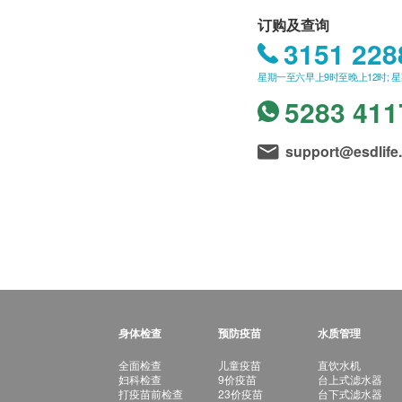
订购及查询
3151 228
星期一至六早上9时至晚上12时; 
5283 411
support@esdlife
身体检查
预防疫苗
水质管理
全面检查
儿童疫苗
直饮水机
妇科检查
9价疫苗
台上式滤水器
打疫苗前检查
23价疫苗
台下式滤水器