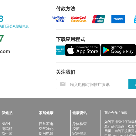
付款方法
8
星期日及公众假期休息
7
下载应用程式
.com
关注我们
保健品
家居健康
健康资讯
商户合作 / 加盟
如阁下拥有任何健康相关
NMN
日常家电
身体检查
及产品供应商，欢迎与健
滴鸡精
空气净化
疫苗
回覆，为阁下提供更
益生菌
厨房电器
家居健康
电邮:
partnership@es