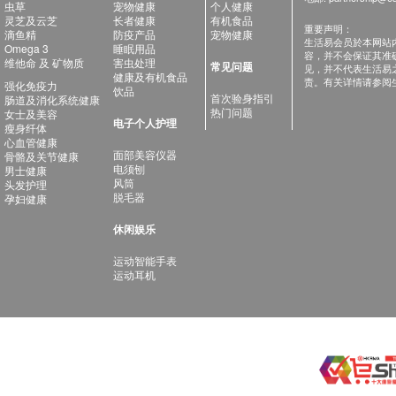
虫草
宠物健康
个人健康
灵芝及云芝
长者健康
有机食品
重要声明：
滴鱼精
防疫产品
宠物健康
生活易会员於本网站
Omega 3
睡眠用品
容，并不会保证其准
维他命 及 矿物质
害虫处理
常见问题
见，并不代表生活易
健康及有机食品
责。有关详情请参阅
强化免疫力
饮品
首次验身指引
肠道及消化系统健康
热门问题
女士及美容
电子个人护理
瘦身纤体
心血管健康
面部美容仪器
骨骼及关节健康
电须刨
男士健康
风筒
头发护理
脱毛器
孕妇健康
休闲娱乐
运动智能手表
运动耳机