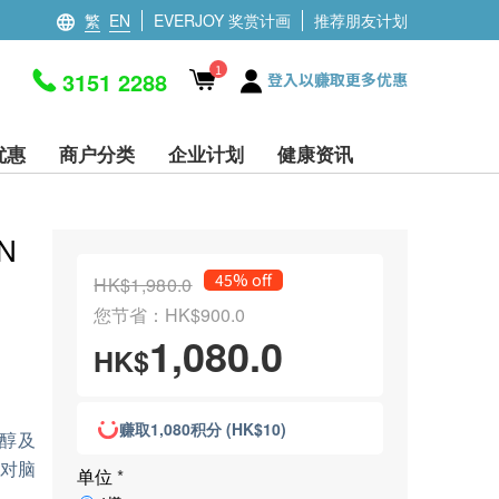
繁
EN
EVERJOY 奖赏计画
推荐朋友计划
1
3151 2288
登入以赚取更多优惠
优惠
商户分类
企业计划
健康资讯
N
45% off
HK$1,980.0
您节省：HK$900.0
1,080.0
HK$
赚取1,080积分 (HK$10)
芦醇及
，对脑
单位
*