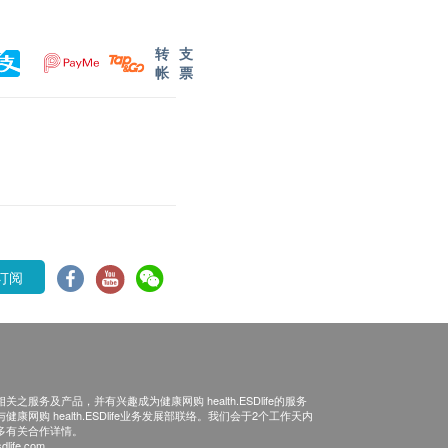
转
支
帐
票
订阅
之服务及产品，并有兴趣成为健康网购 health.ESDlife的服务
康网购 health.ESDlife业务发展部联络。我们会于2个工作天内
多有关合作详情。
dlife.com