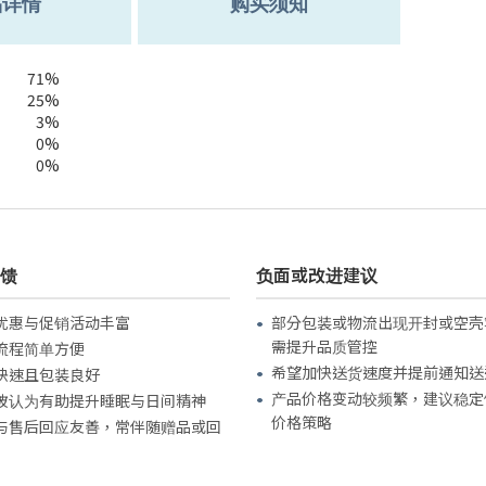
品详情
购买须知
71%
25%
3%
0%
0%
馈
负面或改进建议
优惠与促销活动丰富
部分包装或物流出现开封或空壳
需提升品质管控
流程简单方便
希望加快送货速度并提前通知送
快速且包装良好
产品价格变动较频繁，建议稳定
被认为有助提升睡眠与日间精神
价格策略
与售后回应友善，常伴随赠品或回