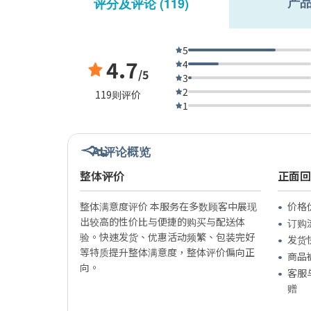
产
评分及评论 (119)
5
4.7
4
/5
3
2
119则评价
1
AI评论概览
整体评价
正面回
整体满意度评价 本服务在多数顾客中展现
价格
出较高的性价比与便捷的购买与配送体
订购
验。快速发货、优惠活动频繁、包装完好
发货
等特质提升整体满意度，整体评价偏向正
商品
向。
客服
赠