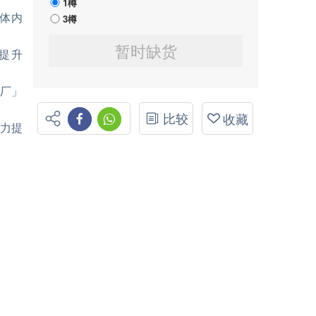
1樽
人体内
3樽
暂时缺货
，提升
电厂」
比较
收藏
脑力提