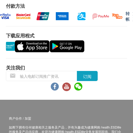
会延迟。
付款方法
失限制，真正吃多少，吸收多少
所有订单须视乎相关货品的供应情况再作最后确
转
极易被人体吸收，可迅速进入血液，被身体器官吸
认。倘若健康网购health.ESDlife未能提供任何订
帐
收并转化为NAD+
单上的货品，健康网购health.ESDlife有权拒绝接
有助活化体内细胞及延长寿命超过20％，强化及重
受该订单，并且会于送货前透过电话或电邮通知顾
下载应用程式
生身体机能
客再作安排。
Cytologics伊胞乐生产厂房除了获FDA + GMP 药
监及ISO认证，亦是首间拥有世卫级别认证的厂房
退换条款：
关注我们
【逆转肌龄启动皮肤细胞再生】
当顾客收取已订购之货品时，有责任检查货品是否
Cygtologics β-NMN 18000铂金版拥有恍如鱼子酱
订阅
有损毁情况，一经确认签收，恕不接受退换。
级别的「美容因子」
退换产品必须包装完整，如退换之产品有任何残缺
矜贵成分能刺激细胞分裂、再生、组织重建，启动
或过期退回，供应商有权不受理。
衰老皮肤的细胞
如有其他损坏或遗漏查询，顾客必须保留有效收据
崭新逆龄高端科技令成分直达皮肤细胞，从肌底激
正本，并于送货后3个工作天内按下列方式联络
活肌肤基因循环信息
Cytologics Pharmaceutical Limited 客户服务部跟
商户合作 / 加盟
启动皮肤细胞再生机能，促进肌肤弹性，消除皱纹
进。
如阁下拥有任何健康相关之服务及产品，并有兴趣成为健康网购 health.ESDlife
独有的「黑色素锁定功能」能防止代谢产物淤积
电邮: info@cytologics.com.hk
的服务及产品供应商，欢迎与健康网购 health.ESDlife业务发展部联络。我们会