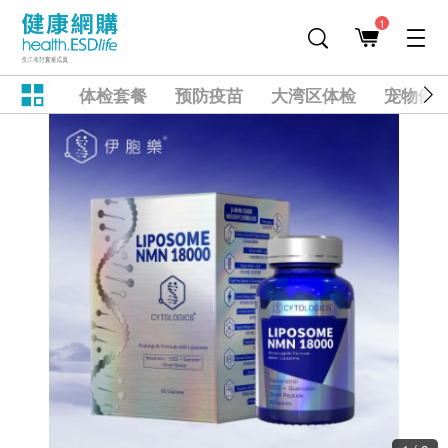
1
体检套餐
预防疫苗
大湾区体检
宠物健