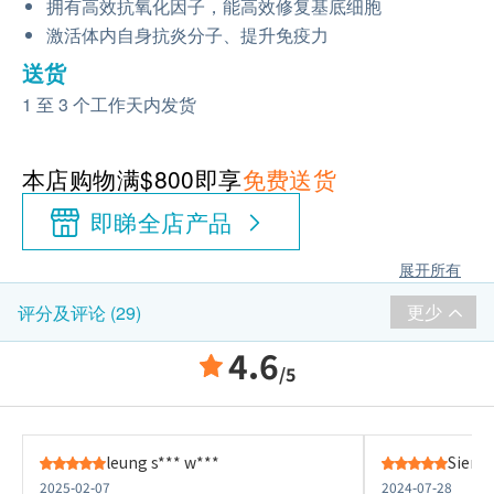
拥有高效抗氧化因子，能高效修复基底细胞
激活体内自身抗炎分子、提升免疫力
送货
1 至 3 个工作天内发货
本店购物满$800即享
免费送货
即睇全店产品
展开所有
更少
评分及评论 (29)
4.6
/5
leung s*** w***
Sien M
2025-02-07
2024-07-28