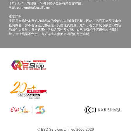
于2个工作天内回覆，为阁下提供更多有关合作详情。
更生代谢细胞，令皮肤更细腻白晰，散发出透明感
电邮:
partnership@esdlife.com
每日2粒，肌肤焕活再生
重要声明：
生活易会员於本网站内所发表的全部内容为即时更新，因此生活易不会预先审查
任何内容，并不会保证其准确性丶完整性及质量。此外，会员所发表的全部内容
成份
均属个人意见，并不代表生活易之言论及立场。如从而引起任何损失或法律纠
纷，生活易概不负责。有关详情请参阅生活易的免责声明。
β-烟酰胺单核苷酸(NMN) 300mg
白藜芦醇50mg
绿茶素10mg
洋葱素10mg
小分子肽20mg
脂质体
海藻酸钠
微晶纤维素
服用方法
成人每日早上服2粒
© ESD Services Limited 2000-2026