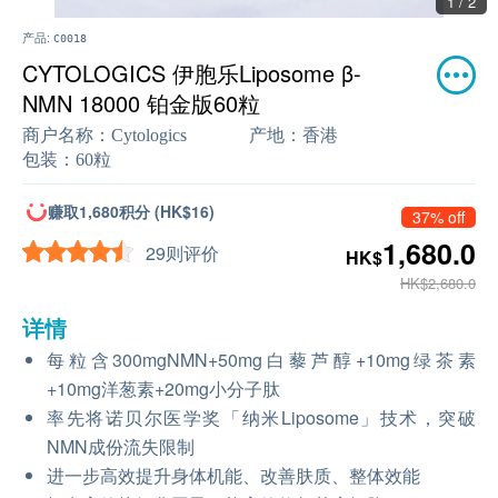
1 / 2
产品:
C0018
CYTOLOGICS 伊胞乐Liposome β-
NMN 18000 铂金版60粒
商户名称：
Cytologics
产地：
香港
包装：
60粒
赚取1,680积分 (HK$16)
37% off
1,680.0
29则评价
HK$
HK$2,680.0
详情
每粒含300mgNMN+50mg白藜芦醇+10mg绿茶素
+10mg洋葱素+20mg小分子肽
率先将诺贝尔医学奖「纳米Liposome」技术，突破
NMN成份流失限制
进一步高效提升身体机能、改善肤质、整体效能