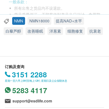
技逆龄产品
一般条款：
所有出售之货品均不设退款。
【一樽能全方位减低所有因老化而生的身体问题】
货品质量保证，于顾客收到产品当日起计，食用期
进一步高效提升身体机能、改善肤质、整体效能都
应最少有12个月或以上。
NMN
NMN18000
提高NAD+水平
有显著效果
此产品由 Cytologics Pharmaceutical Limited 提
白藜芦醇
改善睡眠
洋葱素
细胞修复
抗衰老
拥有高效抗氧化因子，能高效修复基底细胞
供。
激活体内自身抗炎分子、提升免疫力
如有任何争议，Cytologics Pharmaceutical
Limited 及 健康网购health.ESDlife保留最终决议
【最高质黄金成份比例】
权。
六重激活力量能高效加强细胞更生
以科技提炼的细胞再生能量加上专利复合物：除
订购及查询
NMN外，加入矜贵的成如白藜芦醇、绿茶素、洋
送货条款：
3151 2288
葱素及小分子肽
购买产品总额满HK$800，即可享本地免费送货服
星期一至六早上9时至晚上12时; 星期日及公众假期休息
务。账单总额未满HK$800需附加HK$50运费。
5283 4117
【最高级别科研NMN】
我们将于确定订单后1-3个工作天内安排发货。
香港得奖科研品牌
不排除运送时间会因节日而有所影响。当八号烈风
support@esdlife.com
Cytologics NMN 率先将诺贝尔医学奖「纳米
讯号悬挂或黑色暴雨警告生效时，送货服务时间将
Liposome」技术用于NMN产品，突破NMN成份流