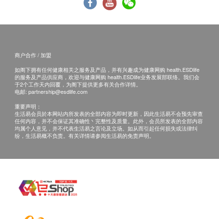
商户合作 / 加盟
如阁下拥有任何健康相关之服务及产品，并有兴趣成为健康网购 health.ESDlife
的服务及产品供应商，欢迎与健康网购 health.ESDlife业务发展部联络。我们会
于2个工作天内回覆，为阁下提供更多有关合作详情。
电邮:
partnership@esdlife.com
重要声明：
生活易会员於本网站内所发表的全部内容为即时更新，因此生活易不会预先审查
任何内容，并不会保证其准确性丶完整性及质量。此外，会员所发表的全部内容
均属个人意见，并不代表生活易之言论及立场。如从而引起任何损失或法律纠
纷，生活易概不负责。有关详情请参阅生活易的免责声明。