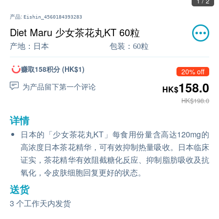
1 / 2
产品:
Eishin_4560184393283
Diet Maru 少女茶花丸KT 60粒
产地：
日本
包装：
60粒
赚取158积分 (HK$1)
20% off
158.0
为产品留下第一个评论
HK$
HK$198.0
详情
日本的「少女茶花丸KT」每食用份量含高达120mg的
高浓度日本茶花精华，可有效抑制热量吸收。日本临床
证实，茶花精华有效阻截糖化反应、抑制脂肪吸收及抗
氧化，令皮肤细胞回复更好的状态。
送货
3 个工作天内发货