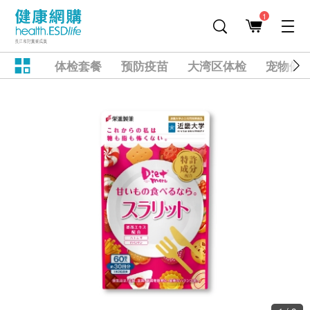
1
体检套餐
预防疫苗
大湾区体检
宠物健