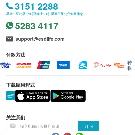
3151 2288
难减的大腿围也可减到！ ！
星期一至六早上9时至晚上12时; 星期日及公众假期休息
5283 4117
服用方法
每日2粒
support@esdlife.com
适用人士
14岁以上
付款方法
转
帐
成份
茶树花提取物，薏苡仁提取物，白肾豆提取物，玉米
下载应用程式
须提取物，苦丁提取物，稳定剂(E965)，增稠剂
(E1400)，稳定剂(E460(i))，抗结剂(E470)，抗结剂
(E551)
关注我们
订阅