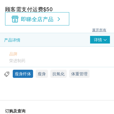
顾客需支付运费$50
即睇全店产品
展开所有
详情
产品详情
品牌
荣进制药
功效
瘦身纤体
瘦身
抗氧化
体重管理
日本的「少女茶花丸KT」每食用份量含高达120mg的
高浓度日本茶花精华，有效抑制热量吸收。日本临床
证实，茶花精华有效阻截糖化反应、抑制脂肪吸收及
抗氧化，令皮肤细胞回复更好的状态。持续一个月每
天摄取100mg茶花的女性，与对照组比较，无论是体
订购及查询
重，大腿围，腰围及BMI值都有明显的下降^，就连最