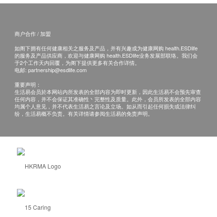
商户合作 / 加盟
如阁下拥有任何健康相关之服务及产品，并有兴趣成为健康网购 health.ESDlife
的服务及产品供应商，欢迎与健康网购 health.ESDlife业务发展部联络。我们会
于2个工作天内回覆，为阁下提供更多有关合作详情。
电邮:
partnership@esdlife.com
重要声明：
生活易会员於本网站内所发表的全部内容为即时更新，因此生活易不会预先审查
任何内容，并不会保证其准确性丶完整性及质量。此外，会员所发表的全部内容
均属个人意见，并不代表生活易之言论及立场。如从而引起任何损失或法律纠
纷，生活易概不负责。有关详情请参阅生活易的免责声明。