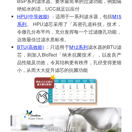
BSP系列滤水器。要求最简单的过滤功能，例如隔
绝铅水的话，UCC就足以应付
HPU(中等效能)
：适用于一系列滤水器，包括
M15
系列
。 HPU滤芯采用了「高密孔道科技」技术，
令微孔分布平均，充分发挥每一个过滤微孔功能，
达致最佳过滤水质标准。
BTU(高效能)
：只适用于
M12系列
滤水器的BTU滤
芯，则加入BioTect「纳米抗菌技术」，以改良产
品性能及功效，令其结构更有秩序，孔径变得更细
小，从而大大提升滤芯的抗菌功能