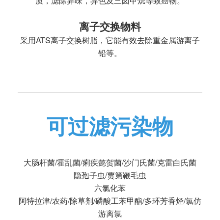
质，滤除异味，异色及三卤甲烷等致癌物。
离子交换物料
采用ATS离子交换树脂，它能有效去除重金属游离子
铅等。
可过滤污染物
大肠杆菌/霍乱菌/痢疾懿贺菌/沙门氏菌/克雷白氏菌
隐孢子虫/贾第鞭毛虫
六氯化苯
阿特拉津/农药/除草剂/磷酸工苯甲酯/多环芳香烃/氯仿
游离氯