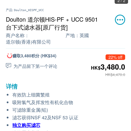
2 / 2
产品:
Doulton_HISPF_UCC
Doulton 道尔顿HIS-PF + UCC 9501
台下式滤水器[原厂行货]
商户名称：
产地：
英國
道尔顿(香港)有限公司
赚取3,480积分 (HK$34)
22% off
3,480.0
为产品留下第一个评论
HK$
HK$4,470.0
详情
有效防上细菌繁殖
吸附氯气及挥发性有机化合物
可滤除重金属(铅)
滤芯获得NSF 42及NSF 53 认证
独立购买
滤芯