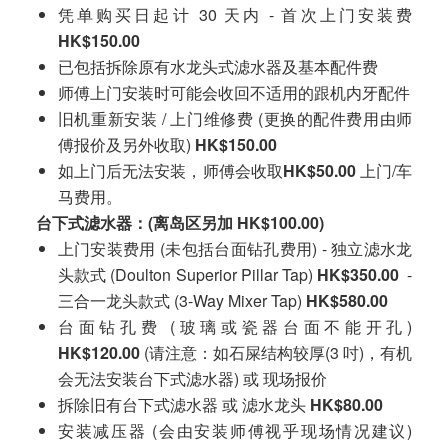
凭单购买日起计 30 天内 - 首次上门安装费
HK$150.00
已包括拆除原有水龙头式滤水器及基本配件费
师傅上门安装时可能会收回不适用的跟机内牙配件
旧机重新安装 / 上门维修费 (更换的配件费用由师
傅报价及另外收取)
HK$150.00
如上门后无法安装，师傅会收取
HK$50.00
上门/车
马费用。
台下式滤水器：(离岛区另加 HK$100.00)
上门安装费用 (未包括台面钻孔费用) - 独立滤水龙
头款式 (Doulton Superior Pillar Tap)
HK$350.00
-
三合一龙头款式 (3-Way Mixer Tap)
HK$580.00
台面钻孔费 (玻璃或瓷器台面不能开孔)
HK$120.00
(请注意：如石屎结构较厚(3 吋)，有机
会无法安装台下式滤水器) 或 现场报价
拆除旧有台下式滤水器 或 滤水龙头
HK$80.00
安装减压器 (会由安装师傅视乎现场情况建议)