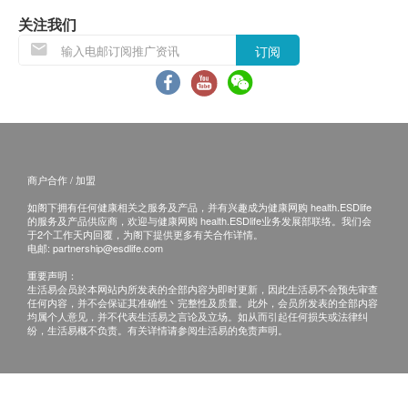
Q: 为什么使用陶瓷过滤器时饮用水的PH 值会升高？
顺丰站点:
请按
关注我们
A: 使用道尔顿滤水器，水中的健康矿物质含量会增
智能柜:
请按
订阅
加，从而导致水的PH 值略有增加。
订单金额不足 HK$500 顾客需支付运费 HK$50。
BTU 2501 NSF 矽
Q: 我怎么知道什么时候更换过滤器？
藻瓷滤芯
A: 平均而言，一个四人家庭每天大约使用8 升水来煮
送货时间:
食和饮用。因此，可以根据四个人每天10 升的水量估
商品会于订单确认付款后 5 - 7 个工作天内送出，
计过滤器的寿命‧
商户合作 / 加盟
送货时间为上午 9 时至下午 6 时。
送货服务有可能因天气、交通、地区或其他因素而
如阁下拥有任何健康相关之服务及产品，并有兴趣成为健康网购 health.ESDlife
Q: 所有道尔顿塑料都不含BPA 吗？
的服务及产品供应商，欢迎与健康网购 health.ESDlife业务发展部联络。我们会
暂停或延期，送货时间将会另作安排。
于2个工作天内回覆，为阁下提供更多有关合作详情。
A: 是的，所有Doulton 和British Berkefeld 塑料都是不
电邮:
partnership@esdlife.com
如商品已到达收货地址而没有人签收，道尔顿(香
含BPA 的食品级聚丙烯。
重要声明：
港)有限公司可再次安排送货服务，但顾客必须以
生活易会员於本网站内所发表的全部内容为即时更新，因此生活易不会预先审查
我们还会提供不锈钢系统，迎合希望避免使用塑料的
到付式支付再送货之费用。
任何内容，并不会保证其准确性丶完整性及质量。此外，会员所发表的全部内容
人。
均属个人意见，并不代表生活易之言论及立场。如从而引起任何损失或法律纠
如5个工作天后道尔顿(香港)有限公司仍未能联络
纷，生活易概不负责。有关详情请参阅生活易的免责声明。
上顾客，该订单将会被取消，并于扣除运费及特别
Q: 当我更换EcoFast® 滤芯时，是否也需要更换塑料
地区附加费用后，安排余额退款。
外壳和管道？
所有订单须视乎相关货品的供应情况再作最后确