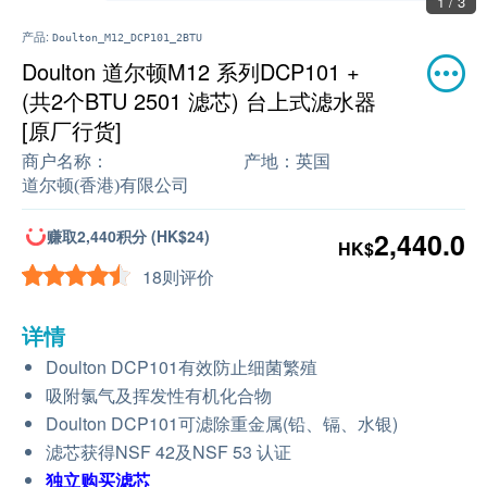
1 / 3
产品:
Doulton_M12_DCP101_2BTU
Doulton 道尔顿M12 系列DCP101 +
(共2个BTU 2501 滤芯) 台上式滤水器
[原厂行货]
商户名称：
产地：
英国
道尔顿(香港)有限公司
赚取2,440积分 (HK$24)
2,440.0
HK$
18则评价
详情
Doulton DCP101有效防止细菌繁殖
吸附氯气及挥发性有机化合物
Doulton DCP101可滤除重金属(铅、镉、水银)
滤芯获得NSF 42及NSF 53 认证
独立购买
滤芯