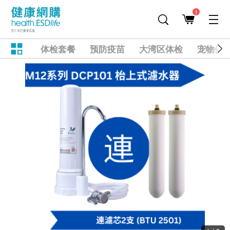
1
体检套餐
预防疫苗
大湾区体检
宠物健