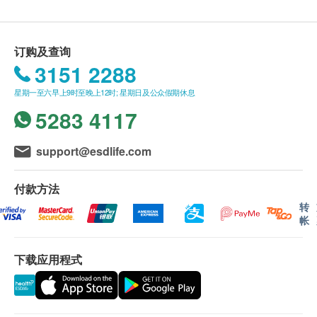
Q: 所有的陶瓷滤水器都一样吗？
BSP系列滤水器。要求最简单的过滤功能，例如隔
A: 绝对不是。 Doulton 滤水器是陶瓷过滤器的原始制
绝铅水的话，UCC就足以应付
造商，是全球值得信赖的品牌。自1826 年以来，我们
订购及查询
HPU(中等效能)
：适用于一系列滤水器，包括
M15
一直在更新我们的过滤器设计。我们是英国ISO 认证
3151 2288
系列
。 HPU滤芯采用了「高密孔道科技」技术，
的公司，提供独立且定期测试的水过滤器。获得
令微孔分布平均，充分发挥每一个过滤微孔功能，
星期一至六早上9时至晚上12时; 星期日及公众假期休息
NSF、WRAS、Lucideon 等机构的认证。
达致最佳过滤水质标准。
5283 4117
BTU(高效能)
：只适用于
M12系列
滤水器的BTU滤
Q: 什么导致水变硬？
芯，则加入BioTect「纳米抗菌技术」，以改良产
送货地区：
support@esdlife.com
A: 硬度是由水中的碳酸钙或金属盐引起的。喝硬水是
品性能及功效，令其结构更有秩序，孔径变得更细
送货服务仅限于香港地区 (不包括离岛、边境禁
完全安全的，但硬水所含的碳酸钙较少，所以不会像
小，从而大大提升滤芯的抗菌功能
区、没有升降机设备之收货地点)。
付款方法
软水般让肥皂那样自由地起泡。
不接受邮政信箱地址。
转
帐
Q: 当我使用道尔顿滤水器时，为什么总溶解固体会增
加？
送货费用：
下载应用程式
A: 使用Doulton 滤水器，水中的健康矿物质含量会增
订購
道爾頓(香港)有限公司
產品满
HK$500 免费送
加，从而导致水中的总溶解固体会略有增加。
货。由顺丰速递送货上门 (工商或住宅地址均可，
亦可送至指定顺丰站点或智能柜)