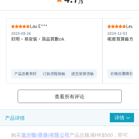
/5
Lau E***
Leung
2025-08-26
2024-12-03
好用，易安裝，貨品質數ok
呢度買算最方便
产品质素良好
订购流程顺畅
送货安排流畅
价格优惠吸引
查看所有评论
详情
产品详情
购买
道尔顿(香港)有限公司
产品总额满HK$500，即可