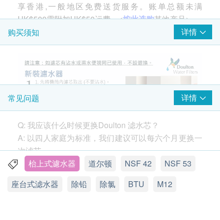
享香港,一般地区免费送货服务。账单总额未满
HK$500需附加HK$50运费。<
按此选购
其他产品>
详情
购买须知
详情
常见问题
Q: 我应该什么时候更换Doulton 滤水芯？
A: 以四人家庭为标准，我们建议可以每六个月更换一
次滤芯。
如果您发现水流量（从水龙头流出的水的速度）在6
枱上式濾水器
道尔顿
NSF 42
NSF 53
个月前下降，请取下过滤器并用硬毛刷清洁。您可以
座台式滤水器
除铅
除氯
BTU
M12
按需要清洁过滤器，而不会损害性能。
https://www.youtube.com/watch?v=94XKM4n5qCQ
3款主要滤芯比较
UCC(基本效能)
：是基本版本的滤芯，只适用于