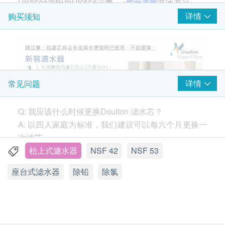
HK$500需附加HK$50运费。<
按此选购
其他产品>
详情
购买须知
详情
常见问题
Q: 我应该什么时候更换Doulton 滤水芯？
A: 以四人家庭为标准，我们建议可以每六个月更换一
次滤芯。
如果您发现水流量（从水龙头流出的水的速度）在6
枱上式濾水器
NSF 42
NSF 53
个月前下降，请取下过滤器并用硬毛刷清洁。您可以
座台式滤水器
除铅
除氯
按需要清洁过滤器，而不会损害性能。
https://www.youtube.com/watch?v=94XKM4n5qCQ
3款主要滤芯比较
UCC(基本效能)
：是基本版本的滤芯，只适用于
Q: 所有的陶瓷滤水器都一样吗？
BSP系列滤水器。要求最简单的过滤功能，例如隔