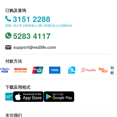
A: 绝对不是。 Doulton 滤水器是陶瓷过滤器的原始制
绝铅水的话，UCC就足以应付
造商，是全球值得信赖的品牌。自1826 年以来，我们
订购及查询
HPU(中等效能)
：适用于一系列滤水器，包括
M15
一直在更新我们的过滤器设计。我们是英国ISO 认证
3151 2288
系列
。 HPU滤芯采用了「高密孔道科技」技术，
的公司，提供独立且定期测试的水过滤器。获得
令微孔分布平均，充分发挥每一个过滤微孔功能，
星期一至六早上9时至晚上12时; 星期日及公众假期休息
NSF、WRAS、Lucideon 等机构的认证。
达致最佳过滤水质标准。
5283 4117
BTU(高效能)
：只适用于
M12系列
滤水器的BTU滤
Q: 什么导致水变硬？
芯，则加入BioTect「纳米抗菌技术」，以改良产
送货地区：
support@esdlife.com
A: 硬度是由水中的碳酸钙或金属盐引起的。喝硬水是
品性能及功效，令其结构更有秩序，孔径变得更细
送货服务仅限于香港地区 (不包括离岛、边境禁
完全安全的，但硬水所含的碳酸钙较少，所以不会像
小，从而大大提升滤芯的抗菌功能
区、没有升降机设备之收货地点)。
付款方法
软水般让肥皂那样自由地起泡。
不接受邮政信箱地址。
转
帐
Q: 当我使用道尔顿滤水器时，为什么总溶解固体会增
加？
送货费用：
下载应用程式
A: 使用Doulton 滤水器，水中的健康矿物质含量会增
订購
道爾頓(香港)有限公司
產品满
HK$500 免费送
加，从而导致水中的总溶解固体会略有增加。
货。由顺丰速递送货上门 (工商或住宅地址均可，
亦可送至指定顺丰站点或智能柜)
Q: 为什么使用陶瓷过滤器时饮用水的PH 值会升高？
顺丰站点:
请按
关注我们