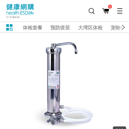
1
体检套餐
预防疫苗
大湾区体检
宠物健