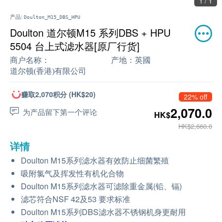
1 / 1
产品:
Doulton_M15_DBS_HPU
Doulton 道尔顿M15 系列DBS + HPU
5504 台上式滤水器[原厂行货]
商户名称：
产地：
英國
道尔顿(香港)有限公司
赚取2,070积分 (HK$20)
22% off
2,070.0
为产品留下第一个评论
HK$
HK$2,660.0
详情
Doulton M15系列滤水器有效防止细菌繁殖
吸附氯气及挥发性有机化合物
Doulton M15系列滤水器可滤除重金属(铅、镉)
滤芯符合NSF 42及53 要求标准
Doulton M15系列DBS滤水器不锈钢机身更耐用