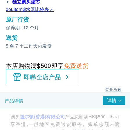
独立购买
滤芯
doulton滤水器比较表＞
原厂行货
保养期 : 12 个月
送货
5 至 7 个工作天内发货
本店购物满$500即享
免费送货
即睇全店产品
展开所有
详情
产品详情
购买
道尔顿(香港)有限公司
产品总额满HK$500，即可
享香港,一般地区免费送货服务。账单总额未满