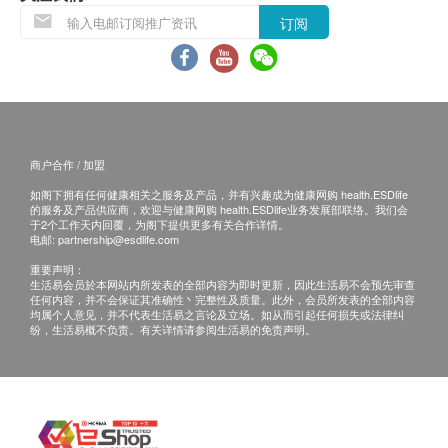
A: 使用道尔顿滤水器，水中的健康矿物质含量会增
智能柜:
请按
订阅
加，从而导致水的PH 值略有增加。
HPU 5504 矽藻瓷
订单金额不足 HK$500 顾客需支付运费 HK$50。
滤芯
Q: 我怎么知道什么时候更换过滤器？
A: 平均而言，一个四人家庭每天大约使用8 升水来煮
送货时间:
食和饮用。因此，可以根据四个人每天10 升的水量估
商品会于订单确认付款后 5 - 7 个工作天内送出，
计过滤器的寿命‧
商户合作 / 加盟
送货时间为上午 9 时至下午 6 时。
送货服务有可能因天气、交通、地区或其他因素而
如阁下拥有任何健康相关之服务及产品，并有兴趣成为健康网购 health.ESDlife
Q: 所有道尔顿塑料都不含BPA 吗？
的服务及产品供应商，欢迎与健康网购 health.ESDlife业务发展部联络。我们会
暂停或延期，送货时间将会另作安排。
于2个工作天内回覆，为阁下提供更多有关合作详情。
A: 是的，所有Doulton 和British Berkefeld 塑料都是不
电邮:
partnership@esdlife.com
如商品已到达收货地址而没有人签收，道尔顿(香
含BPA 的食品级聚丙烯。
重要声明：
港)有限公司可再次安排送货服务，但顾客必须以
生活易会员於本网站内所发表的全部内容为即时更新，因此生活易不会预先审查
我们还会提供不锈钢系统，迎合希望避免使用塑料的
到付式支付再送货之费用。
任何内容，并不会保证其准确性丶完整性及质量。此外，会员所发表的全部内容
人。
均属个人意见，并不代表生活易之言论及立场。如从而引起任何损失或法律纠
如5个工作天后道尔顿(香港)有限公司仍未能联络
纷，生活易概不负责。有关详情请参阅生活易的免责声明。
上顾客，该订单将会被取消，并于扣除运费及特别
Q: 当我更换EcoFast® 滤芯时，是否也需要更换塑料
地区附加费用后，安排余额退款。
外壳和管道？
所有订单须视乎相关货品的供应情况再作最后确
A: 不，您不需要更换过滤器外壳，您只需更换塑料外
认。倘若道尔顿(香港)有限公司 未能提供阁下订单
壳内的陶瓷过滤器。了解更多: