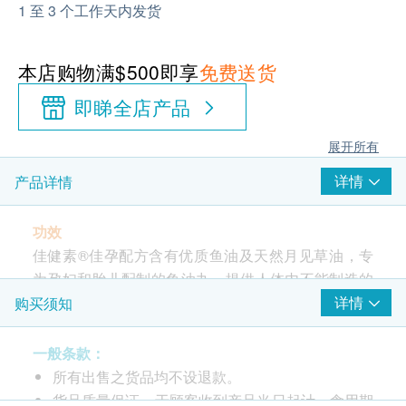
1 至 3 个工作天内发货
本店购物满$500即享
免费送货
即睇全店产品
展开所有
详情
产品详情
功效
佳健素®佳孕配方含有优质鱼油及天然月见草油，专
为孕妇和胎儿配制的鱼油丸，提供人体内不能制造的
功能性脂肪酸，奥米加3和6，DHA，EPA和GLA。有
详情
购买须知
助胎儿脑部，视力，身体发育得更好，同时维持孕妇
健康荷尔蒙水平，帮助产前产后情绪和整体恢复。比
一般条款：
市面上只提供DHA的补充剂更全面。
所有出售之货品均不设退款。
货品质量保证，于顾客收到产品当日起计，食用期