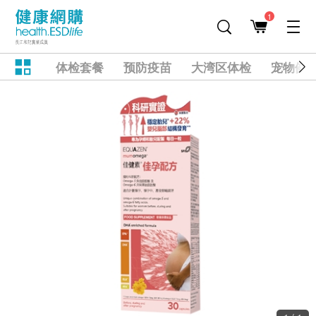
1
体检套餐
预防疫苗
大湾区体检
宠物健