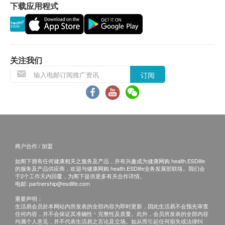
分重要)
下载应用程式
所有订单须视乎相关货品的供应情况再作最后确
大脑灰质+14%*(灰质由神经元组成: 控制肢体动作,
认。倘若健康网购health.ESDlife未能提供任何订
记忆和情绪等)
单上的货品，健康网购health.ESDlife有权拒绝接
86组孕妇及婴儿参与此研究*男性婴儿数据
受该订单，并且会于送货前透过电话或电邮通知顾
客再作安排。
关注我们
英国临床研究由第一孕期至分娩期间服用佳健素佳孕
订阅
配方后:
稳定胎儿, 减低早产率22%
退换条款：
增加DHA传送至胎儿
当顾客收取已订购之货品时，有责任检查货品是否
有损毁情况，一经确认签收，恕不接受退换。
适合人士
退换产品必须包装完整，如退换之产品有任何残缺
商户合作 / 加盟
准备怀孕，怀孕期，产后，授乳期女士
或过期退回，供应商有权不受理。
如阁下拥有任何健康相关之服务及产品，并有兴趣成为健康网购 health.ESDlife
如有其他损坏或遗漏查询，顾客必须保留有效收据
的服务及产品供应商，欢迎与健康网购 health.ESDlife业务发展部联络。我们会
服用方法
正本，并于送货后3个工作天内按下列方式联络 康
于2个工作天内回覆，为阁下提供更多有关合作详情。
电邮:
partnership@esdlife.com
建议剂量：每日一粒
研药业 客户服务部跟进。
重要声明：
电邮: cs@fullhealth.store
生活易会员於本网站内所发表的全部内容为即时更新，因此生活易不会预先审查
成份
任何内容，并不会保证其准确性丶完整性及质量。此外，会员所发表的全部内容
均属个人意见，并不代表生活易之言论及立场。如从而引起任何损失或法律纠