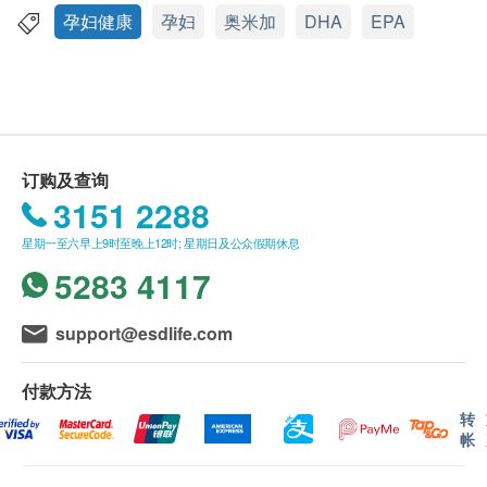
维持健康荷尔蒙水平，并改善卵子质素
应最少有6个月或以上，特别标示到期日除外
孕妇健康
孕妇
奥米加
DHA
EPA
帮助胎儿脑部发育
此产品由 Full Health Medical Ltd. 提供。
稳定荷尔蒙制造，对产后情绪和整体恢复有很大帮
如有任何争议，Full Health Medical Ltd. 及 健康网
助
购health.ESDlife保留最终决议权。
提升其母乳中DHA的含量
订购及查询
佳健素在英国制造，符合欧洲安全标准，在欧洲销售
送货条款：
3151 2288
20年。质量由第三方独立机构检验，获PureMax鱼油
购买 Equazen 佳健素 / Lacteol 力多尔 / Yiling 以
纯净认证，GOED认证(全球EPA及DHA组织)，海洋
星期一至六早上9时至晚上12时; 星期日及公众假期休息
岭药业 / Epaplus 骨乐乐 产品总额满HK$500，即
之友认证。
5283 4117
可享本地免费送货服务。账单总额未满HK$500需
附加HK$40运费。
英国伦敦帝国学院首以磁力共振扫描临床实证怀孕至
离岛及偏远地区不设上门送货，只限于顺丰智能柜
support@esdlife.com
分娩期间, 服食佳健素佳孕配方后:
取件。
婴儿平均身高+4%
我们将于确定订单后3个工作天内安排发货。
付款方法
婴儿脑部发育更完善
不排除运送时间会因节日而有所影响。当八号烈风
转
帐
脑部体积+11%*
讯号悬挂或黑色暴雨警告生效时，送货服务时间将
大脑皮质+15%*(对专注, 意识, 知觉和语言能力十
会延迟。