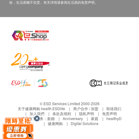
每粒佳健素佳孕配方胶囊包含：鱼油Omega-3 (DHA
纷，生活易概不负责。有关详情请参阅生活易的免责声明。
300 毫克, EPA 42 毫克), 月见草油Omega-6 (ARA 9毫
克, GLA 15 毫克)
© ESD Services Limited 2000-2026
关于健康网购 health.ESDlife
商户合作 / 加盟
联络我们
加入我們
条款及细则
隐私声明
免责声明
生活易旗下业务：
新婚
Anniversary
家庭
healthyD
健康网购
Digital Solutions