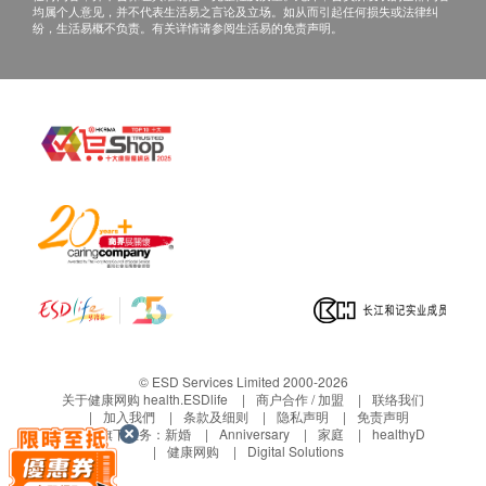
均属个人意见，并不代表生活易之言论及立场。如从而引起任何损失或法律纠
纷，生活易概不负责。有关详情请参阅生活易的免责声明。
过滤有机体性能:
农药
不纳入保用的范围：
杀虫剂
产品在正常使用情况下自然的耗损
多环芳径
定期检查/更换及清洗滤芯
氯气
产品的包装及运输费用
重金属(如: 铅)
随机附送的“赠品”
产品配件
Fairey B813 8吋纤维碳滤芯(BSP系列CEB/CEH滤
导致保用失效的范围
水器专用) ：1 支
将产品放置于不适当的环境下（例如：置于炉具旁
边，阳光直接照射之位置……）
滤芯保用：
超载该产品所能承受的限定能力或所能接受的运作
客户成功登记保用后，滤芯可享有6个月使用保证
© ESD Services Limited 2000-2026
环境
关于健康网购 health.ESDlife
商户合作 / 加盟
联络我们
如滤芯受自来水质影响致表面污物积聚较多，出水
加入我們
条款及细则
隐私声明
免责声明
产品曾被非兆链有限公司人员修理或安装
生活易旗下业务：
新婚
Anniversary
家庭
healthyD
流量大幅度变慢,，可于购买日起6个月内于兆链有
在安装及使用时，不依照使用说明的指示所引致之
健康网购
Digital Solutions
限公司服务中心以半价折扣购买正价滤芯替换。
人为损坏或使用不当