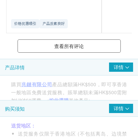
价格优惠吸引
产品质素良好
查看所有评论
详情
产品详情
購買
兆鏈有限公司
產品總額滿HK$500，即可享香港
一般地區免費送貨服務。賬單總額未滿HK$500需附
加HK$50運費。<
按此選購
其他產品>
详情
购买须知
Fairey 纤维碳芯
送货地区：
双倍碳量双重过滤
送货服务仅限于香港地区 (不包括离岛、边境禁
清纯可靠活性碳以天然椰谷高温烧焗及蒸气活化。