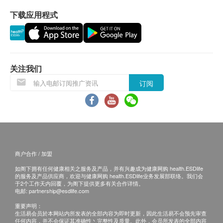
所有订单须视乎相关货品的供应情况再作最后确
下载应用程式
认。倘若兆链有限公司未能提供阁下订单上之任何
活性碳以天然椰谷高温烧焗及蒸气活化而成。 Fairey
产品或服务，兆链有限公司会于送货或取货前透过
碳纤滤芯以全碳制造，碳料本身亦具NSF 42认证，安
电话或电邮通知阁下
全可靠。 「 Fairey 纤维碳芯」利用全碳过滤，比一般
滤芯多达两倍「活性碳」含量，双倍过滤，出水更流
根据兆链有限公司保用条款，产品将可享用由兆链有
畅。碳纤是由活性碳紧密排列编织而成。采用最先进
关注我们
限公司所提供之免费保用；并请收货后十五天内上网
层织连锁技术及紧密的排列，碳粒互相连锁，不能释
订阅
进行登记手续。
出水中，安全可靠。高密度的编织排列，令碳粒锁密
不会释出水中把活性碳主要的功能发挥到极致。
保用条款：
由购买日期计，保用一年
可滤除病菌:
商户合作 / 加盟
保用期内可获免费检修或更换问题元件服务，而该
大肠杆菌
如阁下拥有任何健康相关之服务及产品，并有兴趣成为健康网购 health.ESDlife
服务只适用于用户自行将产品送交兆链有限公司处
霍乱菌
的服务及产品供应商，欢迎与健康网购 health.ESDlife业务发展部联络。我们会
理
于2个工作天内回覆，为阁下提供更多有关合作详情。
痢疾志贺氏菌
电邮:
partnership@esdlife.com
另外请出示保用卡及经销商发出的发票或收据
沙门氏菌
重要声明：
在正常的使用环境下，保修产品的材料品质合符出
克雷白氏杆菌
生活易会员於本网站内所发表的全部内容为即时更新，因此生活易不会预先审查
任何内容，并不会保证其准确性丶完整性及质量。此外，会员所发表的全部内容
厂时之品管规格