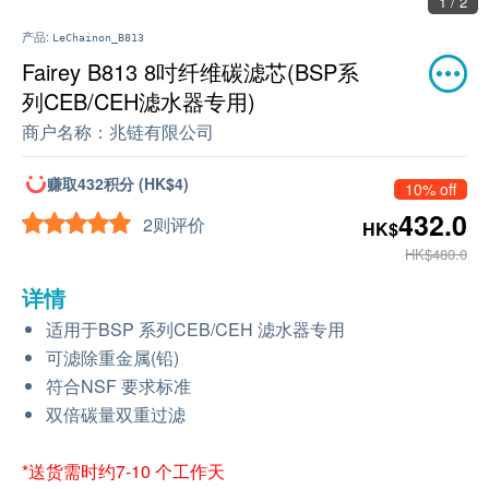
1 / 2
产品:
LeChainon_B813
Fairey B813 8吋纤维碳滤芯(BSP系
列CEB/CEH滤水器专用)
商户名称：
兆链有限公司
赚取432积分 (HK$4)
10% off
432.0
2则评价
HK$
HK$480.0
详情
适用于BSP 系列CEB/CEH 滤水器专用
可滤除重金属(铅)
符合NSF 要求标准
双倍碳量双重过滤
*送货需时约7-10 个工作天