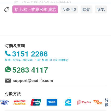
区、没有升降机设备之收货地点)
Fairey 碳纤滤芯以全碳制造，具NSF 42认证，安全可
不接受邮政信箱及酒店地址
枱上/枱下式濾水器 濾芯
NSF 42
除铅
除氯
靠。碳含量更是市面上一般两吋滤芯的两倍以上，双
重过滤功能，双重效果。
送货费用：
无粉残留采用最先进层织连锁技术及紧密的排列，碳
订单金额满 HK$500 免费送货
粒互相连锁，不能释出水中，安全可靠。同时增加吸
订单金额不足 HK$500 顾客需支付运费 HK$50
附的表面面积，把吸附功能发挥到极致。
订购及查询
3151 2288
吸附除味活化吸附自来水中的重金属、氯气及有机化
星期一至六早上9时至晚上12时; 星期日及公众假期休息
送货时间:
合物，发挥过滤、吸附及除味作用，滤除异味及异
5283 4117
商品会于订单确认付款后 7 - 10 个工作天内送出，
色，保留最天然的口感。
送货时间为上午 9 时至下午 6 时
送货服务有可能因天气、交通、地区或其他因素而
市面上有不同的滤水器如：陶瓷、中空纤维、 超滤、
support@esdlife.com
暂停或延期，送货时间将会另作安排
反渗透当中所有的滤水器都具有「活性碳」的成份，
如商品已到达收货地址而没有人签收，兆链有限公
可见活性碳在滤水器中扮演着决定性的角色。而活性
付款方法
司可再次安排送货服务，但顾客必须再支付运费
碳是发挥自来水过滤的功能: 吸附残留在水中的重金
转
帐
HK$50
属、 氯、有机化合物。