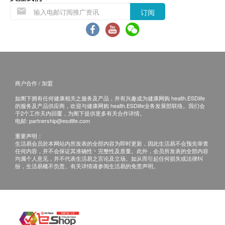
订阅
商户合作 / 加盟
如阁下拥有任何健康相关之服务及产品，并有兴趣成为健康网购 health.ESDlife
的服务及产品供应商，欢迎与健康网购 health.ESDlife业务发展部联络。我们会
于2个工作天内回覆，为阁下提供更多有关合作详情。
电邮:
partnership@esdlife.com
重要声明：
生活易会员於本网站内所发表的全部内容为即时更新，因此生活易不会预先审查
任何内容，并不会保证其准确性丶完整性及质量。此外，会员所发表的全部内容
均属个人意见，并不代表生活易之言论及立场。如从而引起任何损失或法律纠
纷，生活易概不负责。有关详情请参阅生活易的免责声明。