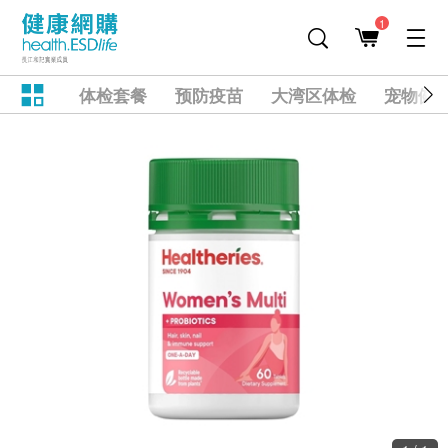
1
体检套餐
预防疫苗
大湾区体检
宠物健