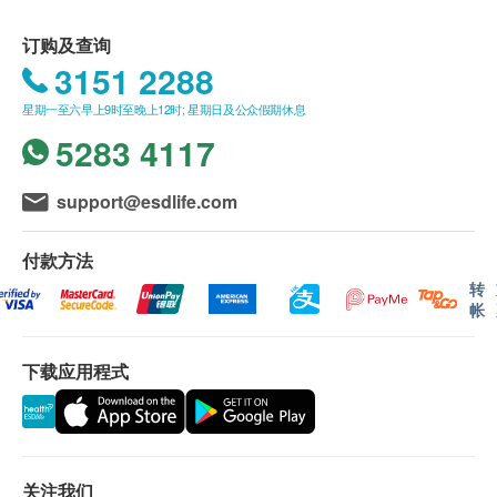
成人：每天随餐服用1 片。
订购及查询
3151 2288
成份
星期一至六早上9时至晚上12时; 星期日及公众假期休息
维他命B1、维他命B2、烟酰胺、泛酸、维他命B6、
5283 4117
维他命B12、钙、铁、叶酸、镁、硼、锌、硒、碘、
铬、β-胡萝卜素、生物素、维他命C、维他命
D3（200 IU )、维他命E (27 IU)、西伯利亚人参根提
support@esdlife.com
取物。当量。干燥，葡萄籽分机。当量。干燥，凝固
芽孢杆菌，含有色素（粉红色E171、E172）、压片
付款方法
助剂（交联羧甲基纤维素钠（乳化剂）、聚维酮（稳
转
帐
定剂）、共聚维酮（稳定剂）、 E460(i)（增稠剂）、
E551（抗结块剂）、硬脂酸镁（抗结块剂））
下载应用程式
储存方法
存放在25ºC 以下的阴凉干燥处。
请将本品放在儿童不能接触的地方。
关注我们