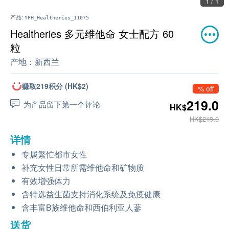
1 / 1
产品:
YFH_Healtheries_11075
Healtheries 多元维他命 女士配方 60
粒
产地：
新西兰
赚取219积分 (HK$2)
% off
219.0
为产品留下第一个评论
HK$
HK$219.0
详情
专属繁忙都市女性
补充女性日常所需维他命和矿物质
有效增强体力
含特选益生菌支持消化系统及免疫健康
含丰富B族维他命和西伯利亚人蔘
送货