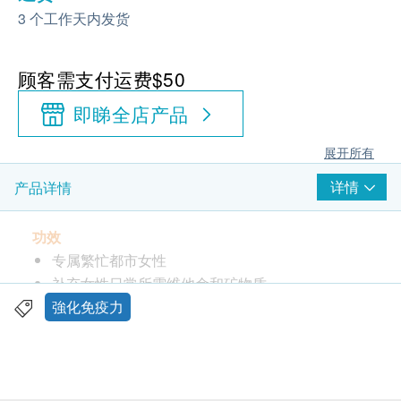
3 个工作天内发货
顾客需支付运费$50
即睇全店产品
展开所有
详情
产品详情
功效
专属繁忙都市女性
补充女性日常所需维他命和矿物质
有效增强体力
強化免疫力
含特选益生菌支持消化系统及免疫健康
含丰富B族维他命和西伯利亚人蔘
服用方法