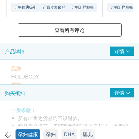
价格优惠吸引
产品质素良好
订购流程顺畅
订购流程顺畅
查看所有评论
详情
产品详情
品牌
HOLDBODY
功效
促进胎儿大脑、眼睛及神经系统发展
详情
购买须知
减少胎儿不足月及体重不足的机会
有助孕妇稳定情绪
一般条款：
适合人士
所有出售之货品均不设退款。
计划怀孕、孕妇及授乳期妇女
货品质量保证，于顾客收到产品当日起计，食用期
主要成份
应最少有9个月或以上。
孕妇健康
孕妇
DHA
婴儿