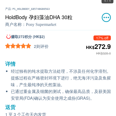
1 / 1
产品:
PS_HOLDBODY_685748680563
HoldBody 孕妇藻油DHA 30粒
商户名称：
Pony Supermarket
赚取272积分 (HK$2)
17% off
272.9
2则评价
HK$
HK$328.0
详情
经过独有的纯水提取方法处理，不涉及任何化学溶剂。
提炼过程在严格密封环境下进行，绝无海洋污染及鱼腥
味，产生最纯净的天然藻油。
已通过重金属及细菌的测试，确保最高品质，及获美国
安管局(FDA)确认为安全使用之成份(GRAS)。
送货
1 至 3 个工作天内发货