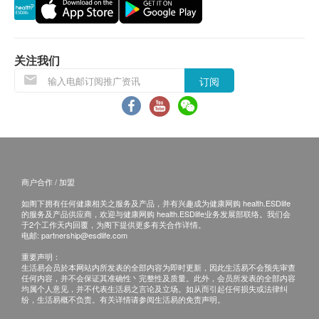
退换条款：
当顾客收取已订购之货品时，有责任检查货品是否
有损毁情况，一经确认签收，恕不接受退换。
退换产品必须包装完整，如退换之产品有任何残缺
关注我们
或过期退回，供应商有权不受理。
订阅
如有其他损坏或遗漏查询，顾客必须保留有效收据
正本，并于送货后3个工作天内按下列方式联络
Pony Supermarket客户服务部跟进。
商户合作 / 加盟
如阁下拥有任何健康相关之服务及产品，并有兴趣成为健康网购 health.ESDlife
的服务及产品供应商，欢迎与健康网购 health.ESDlife业务发展部联络。我们会
于2个工作天内回覆，为阁下提供更多有关合作详情。
电邮:
partnership@esdlife.com
重要声明：
生活易会员於本网站内所发表的全部内容为即时更新，因此生活易不会预先审查
任何内容，并不会保证其准确性丶完整性及质量。此外，会员所发表的全部内容
均属个人意见，并不代表生活易之言论及立场。如从而引起任何损失或法律纠
纷，生活易概不负责。有关详情请参阅生活易的免责声明。