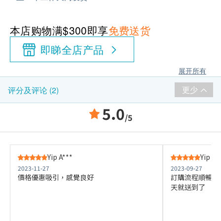
本店购物满$300即享
免费送货
即睇全店产品
展开所有
更少
评分及评论 (2)
5.0
/5
Yip A***
Yip C*
2023-11-27
2023-09-27
價格優惠吸引，感覺良好
訂購流程順暢，
天就送到了