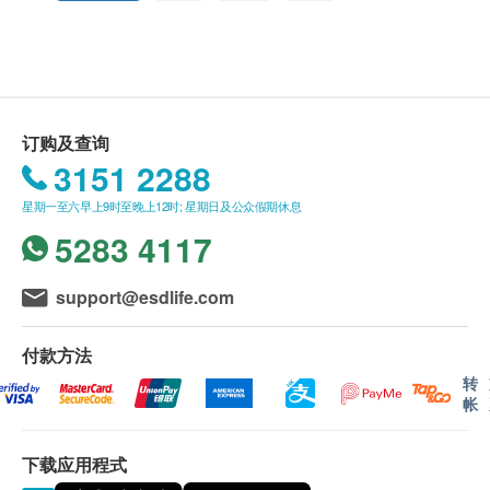
DHA藻油(纯净水提取藻油)
此产品由 Pony Supermarket 提供。
用法用量
如有任何争议，Pony Supermarket 及 健康网购
准备怀孕、孕妇及授乳期女士: 每天1-2粒
health. ESDlife保留最终决议权。
*餐后服用效果更佳
*素食人士适用
送货条款：
订购及查询
购买产品总额满HK$300，即可享本地免费送货服
3151 2288
务。 账单总额未满HK$300需附加HK$30运费。
星期一至六早上9时至晚上12时; 星期日及公众假期休息
我们将于确定订单后1-3个工作天内安排发货。
5283 4117
不排除运送时间会因节日而有所影响。 当八号烈
风讯号悬挂或黑色暴雨警告生效时，送货服务时间
将会延迟。
support@esdlife.com
所有订单须视乎相关货品的供应情况再作最后确
认。 倘若健康网购health. ESDlife未能提供任何订
付款方法
单上的货品，健康网购health. ESDlife有权拒绝接
转
帐
受该订单，并且会于送货前透过电话或电邮通知顾
客再作安排。
下载应用程式