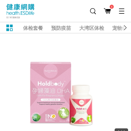
1
体检套餐
预防疫苗
大湾区体检
宠物健