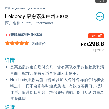
1 / 1
产品:
PS_HOLDBODY_685748680532
Holdbody 康愈素蛋白粉300克
商户名称：
Pony Supermarket
赚取298积分 (HK$2)
12% off
298.8
2则评价
HK$
HK$338.0
详情
是高品质的蛋白质补充剂，含有高吸收率的植物及乳清
蛋白，配方比例特别适合亚洲人士使用。
Holdbody康愈素蛋白粉可以加入各种各样的食物和饮
料之中，而不会影响味道或质地。有效改善胃口、提升
体重、促进伤口愈合、增强免疫功能、提升肌肉力量及
皮肤健康。
送货