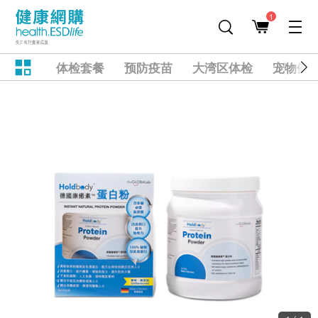
1
体检套餐
预防疫苗
大湾区体检
宠物健