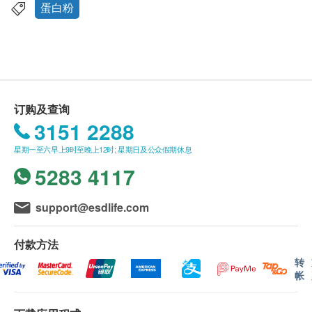
适合手术前及后人士使用
应最少有9个月或以上。
蛋白粉
适合癌症病人，包括接受化疗、电疗及手术之病人
此产品由 Pony Supermarket 提供。
使用
如有任何争议，Pony Supermarket 及 健康网购
适合治疗后康复和护养人士使用
health. ESDlife保留最终决议权。
适合消化和吸收较慢的长者
适合身体虚弱的人士使用
送货条款：
订购及查询
适合生长发育期的青少年使用
购买产品总额满HK$300，即可享本地免费送货服
3151 2288
适合孕妇及哺乳期使用，满足怀孕时额外的营养所
务。 账单总额未满HK$300需附加HK$30运费。
需
星期一至六早上9时至晚上12时; 星期日及公众假期休息
我们将于确定订单后1-3个工作天内安排发货。
主要成份
5283 4117
不排除运送时间会因节日而有所影响。 当八号烈
大豆分离蛋白，乳清蛋白
风讯号悬挂或黑色暴雨警告生效时，送货服务时间
服用方法
将会延迟。
support@esdlife.com
把120-150 毫升清水(37°C以下) 倒入杯中，把6-12 克
所有订单须视乎相关货品的供应情况再作最后确
蛋白粉加入水中，立即搅拌至溶化;
认。 倘若健康网购health. ESDlife未能提供任何订
付款方法
也可按照医䕶人员的建议服用。
单上的货品，健康网购health. ESDlife有权拒绝接
转
帐
受该订单，并且会于送货前透过电话或电邮通知顾
客再作安排。