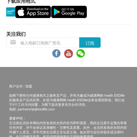
下载应用程式
退换条款：
当顾客收取已订购之货品时，有责任检查货品是否
有损毁情况，一经确认签收，恕不接受退换。
退换产品必须包装完整，如退换之产品有任何残缺
关注我们
或过期退回，供应商有权不受理。
订阅
如有其他损坏或遗漏查询，顾客必须保留有效收据
正本，并于送货后3个工作天内按下列方式联络
Pony Supermarket客户服务部跟进。
商户合作 / 加盟
如阁下拥有任何健康相关之服务及产品，并有兴趣成为健康网购 health.ESDlife
的服务及产品供应商，欢迎与健康网购 health.ESDlife业务发展部联络。我们会
于2个工作天内回覆，为阁下提供更多有关合作详情。
电邮:
partnership@esdlife.com
重要声明：
生活易会员於本网站内所发表的全部内容为即时更新，因此生活易不会预先审查
任何内容，并不会保证其准确性丶完整性及质量。此外，会员所发表的全部内容
均属个人意见，并不代表生活易之言论及立场。如从而引起任何损失或法律纠
纷，生活易概不负责。有关详情请参阅生活易的免责声明。