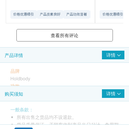
价格优惠吸引
产品质素良好
产品功效显著
订购流程顺畅
价格优惠吸引
送货
查看所有评论
详情
产品详情
品牌
Holdbody
功效
改善胃口，提升体重
详情
购买须知
增强免疫功能
促进肌肉制造
一般条款：
适合人士
所有出售之货品均不设退款。
适合老年人士及胃口欠佳人士使用
货品质量保证，于顾客收到产品当日起计，食用期