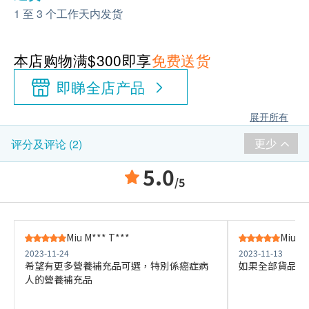
1 至 3 个工作天内发货
本店购物满$300即享
免费送货
即睇全店产品
展开所有
更少
评分及评论 (2)
5.0
/5
Miu M*** T***
Miu M
2023-11-24
2023-11-13
希望有更多營養補充品可選，特別係癌症病
如果全部貨品都
人的營養補充品