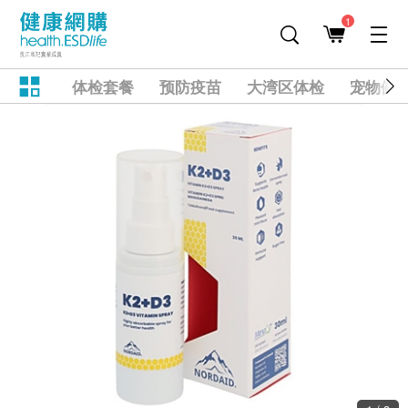
1
体检套餐
预防疫苗
大湾区体检
宠物健