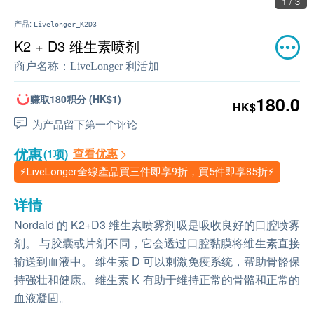
1 / 3
产品:
Livelonger_K2D3
K2 + D3 维生素喷剂
商户名称：
LiveLonger 利活加
赚取180积分 (HK$1)
180.0
HK$
为产品留下第一个评论
优惠
查看优惠
(1项)
⚡LiveLonger全線產品買三件即享9折，買5件即享85折⚡
详情
Nordaid 的 K2+D3 维生素喷雾剂吸是吸收良好的口腔喷雾
剂。 与胶囊或片剂不同，它会透过口腔黏膜将维生素直接
输送到血液中。 维生素 D 可以刺激免疫系统，帮助骨骼保
持强壮和健康。 维生素 K 有助于维持正常的骨骼和正常的
血液凝固。