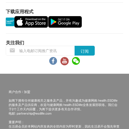
净化水
受该订单，并且会于送货前透过电话或电邮通知顾
甘油（保湿剂）
下载应用程式
客再作安排。
木糖醇（甜味剂）
椰子油中的 MCT 油
退换条款：
阿拉伯胶（稳定剂）
当顾客收取已订购之货品时，有责任检查货品是否
向日葵卵磷脂（乳化剂）
有损毁情况，一经确认签收，恕不接受退换。
关注我们
山梨酸钾（防腐剂）
退换产品必须包装完整，如退换之产品有任何残缺
订阅
浓缩柠檬汁
或过期退回，供应商有权不受理。
维生素 D3（胆钙化醇）
如有其他损坏或遗漏查询，顾客必须保留有效收据
薄荷油（Mentha Arvensis）
正本，并于送货后3个工作天内按下列方式联络
黄原胶（稳定剂）
LiveLonger利活加 客户服务部跟进。
维生素 K2（甲基萘醌）
电邮： info@livelonger.com.hk
商户合作 / 加盟
适合素食者。 不含乳糖和麸质。
如阁下拥有任何健康相关之服务及产品，并有兴趣成为健康网购 health.ESDlife
的服务及产品供应商，欢迎与健康网购 health.ESDlife业务发展部联络。我们会
于2个工作天内回覆，为阁下提供更多有关合作详情。
电邮:
partnership@esdlife.com
重要声明：
生活易会员於本网站内所发表的全部内容为即时更新，因此生活易不会预先审查