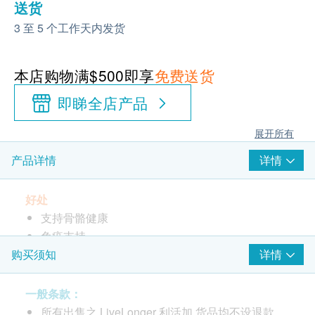
送货
3 至 5 个工作天内发货
本店购物满$500即享
免费送货
即睇全店产品
展开所有
详情
产品详情
好处
支持骨骼健康
免疫支持
方便口腔喷雾
详情
购买须知
宜人的薄荷味
吸收快
一般条款：
无糖
所有出售之 LiveLonger 利活加 货品均不设退款。