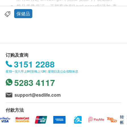
使用指南
货品质量保证，于顾客收到LiveLonger利活加 产
成人：每天喷 1 次，每次提供 20 µg 维生素 K2
品当日起计，食用期应最少有12个月或以上。
保健品
(26.6%) 和 800 IU /20 µg (400%*) 维生素 D3。 不
此产品由 发兴企业有限公司 提供。
适合 3 岁以下儿童。
如有任何争议，发兴企业有限公司 及 健康网购
如果您正在服用抗凝血剂（血液稀释剂），请勿使
health. ESDlife保留最终决议权。
用。 首次使用时，按下喷咀 3-4 次以灌注喷咀喉
管。 使用前请摇匀瓶子。 喷在舌下或脸颊内侧。
送货条款：
订购及查询
使用后盖上盖子并将瓶子保持直立位置。 如果产
购买 LiveLonger 利活加产品总额满HK$500，即
3151 2288
品长时间未使用，喷咀可能会变得堵塞。 如果有
可享本地免费送货服务。账单总额未满HK$500需
堵塞，请先用温水冲洗喷咀
星期一至六早上9时至晚上12时; 星期日及公众假期休息
附加HK$50运费。
注意！ ：不要使用食品补充剂来代替多样化的饮
5283 4117
我们将于确定订单后3-5个工作天内安排发货。
食！ 饮食多样化很重要和均衡饮食，过健康的生
不排除运送时间会因节日而有所影响。 当八号烈
活方式。 不要超过建议的每日剂量。
风讯号悬挂或黑色暴雨警告生效时，送货服务时间
support@esdlife.com
请将本品放在儿童不能接触的地方。 存放在室温
将会延迟。
下，避免阳光直射。 包装未损坏且产品依要求储
所有订单须视乎相关货品的供应情况再作最后确
付款方法
存的情况下，最佳食用日期有效。
认。 倘若健康网购health. ESDlife未能提供任何订
转
帐
成份
单上的货品，健康网购health. ESDlife有权拒绝接